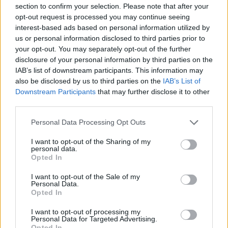
section to confirm your selection. Please note that after your
opt-out request is processed you may continue seeing
interest-based ads based on personal information utilized by
LAMDA DEVELOPMENT: 6,8100 -1,29%
us or personal information disclosed to third parties prior to
your opt-out. You may separately opt-out of the further
disclosure of your personal information by third parties on the
ΟΛΠ: 18,4600 +2,78%
IAB’s list of downstream participants. This information may
also be disclosed by us to third parties on the
IAB’s List of
Downstream Participants
that may further disclose it to other
ΕΧΑΕ: 4,6000 -1,29%
third parties.
Please note that this website/app uses one or more Google
Personal Data Processing Opt Outs
services and may gather and store information including but
GRIVALIA PROPERTIES: 11,0200 +1,47%
not limited to your visit or usage behaviour. You may click to
I want to opt-out of the Sharing of my
personal data.
grant or deny consent to Google and its third-party tags to
Opted In
use your data for below specified purposes in below Google
AEGEAN AIRLINES: 9,2800 +1,23%
consent section.
I want to opt-out of the Sale of my
Personal Data.
Opted In
ΑΠΕ-ΜΠΕ
I want to opt-out of processing my
Personal Data for Targeted Advertising.
Κάνε κλικ και δες περισσότερο
emakedonia.gr
στην
Opted In