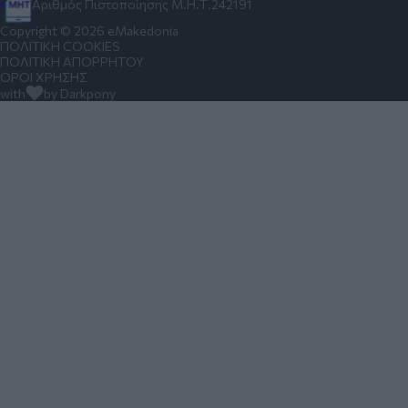
Αριθμός Πιστοποίησης Μ.Η.Τ.242191
Copyright © 2026 eMakedonia
ΠΟΛΙΤΙΚΗ COOKIES
ΠΟΛΙΤΙΚΗ ΑΠΟΡΡΗΤΟΥ
ΟΡΟΙ ΧΡΗΣΗΣ
with
by Darkpony