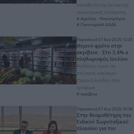
καταβολή της έκτακτης
οικονομικής ενίσχυσης
Αγρότες - Κτηνοτρόφοι
Οικονομία
ΑΑΔΕ
Παρασκευή 07 Αυγ 2026, 12:33
Θερινό φρένο στην
ακρίβεια - Στο 3,4% ο
πληθωρισμός Ιουλίου
Αυξήσεις τιμών σε
στέγαση, καύσιμα -
Οριακή άνοδος στα
τρόφιμα
ακρίβεια
Παρασκευή 07 Αυγ 2026, 10:36
Στην θεσμοθέτηση του
Ειδικού Χωροταξικού
πλαισίου για τον