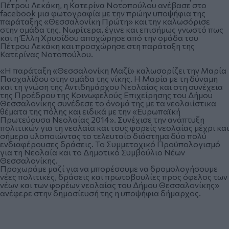
Πέτρου Λεκάκη, η Κατερίνα Νοτοπούλου ανέβασε στο
facebook μια φωτογραφία με την πρώην υποψήφια της
παράταξης «Θεσσαλονίκη Πρώτη» και την καλωσόρισε
στην ομάδα της. Νωρίτερα, έγινε και επισήμως γνωστό πως
και
η Έλλη Χρυσίδου αποχώρησε από την ομάδα του
Πέτρου Λεκάκη
και προσχώρησε στη παράταξη της
Κατερίνας Νοτοπούλου.
«Η παράταξη «Θεσσαλονίκη Μαζί» καλωσορίζει την Μαρία
Πασχαλίδου στην ομάδα της νίκης. Η Μαρία με τη δύναμη
και τη γνώση της Αντιδημάρχου Νεολαίας και στη συνέχεια
της Προέδρου της Κοινωφελούς Επιχείρησης του Δήμου
Θεσσαλονίκης συνέδεσε το όνομά της με τα νεολαιίστικα
θέματα της πόλης και ειδικά με την «Ευρωπαϊκή
Πρωτεύουσα Νεολαίας 2014». Συνέχισε την ανάπτυξη
πολιτικών για τη νεολαία και τους φορείς νεολαίας μέχρι και
σήμερα υλοποιώντας το τελευταίο διάστημα δύο πολύ
ενδιαφέρουσες δράσεις. Το Συμμετοχικό Προϋπολογισμό
για τη Νεολαία και το Δημοτικό Συμβούλιο Νέων
Θεσσαλονίκης.
Προχωράμε μαζί για να μπορέσουμε να δρομολογήσουμε
νέες πολιτικές, δράσεις και πρωτοβουλίες προς όφελος των
νέων και των φορέων νεολαίας του Δήμου Θεσσαλονίκης»
ανέφερε στην δημοσίευσή της η υποψήφια δήμαρχος.