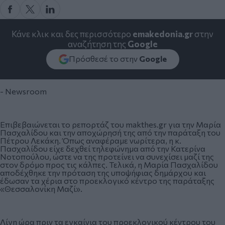
Κάνε κλικ και δες περισσότερο
emakedonia.gr
στην
αναζήτηση της
Google
Πρόσθεσέ το στην
Google
- Newsroom
Επιβεβαιώνεται το ρεπορτάζ του makthes.gr
για την Μαρία
Πασχαλίδου και την αποχώρησή της από την παράταξη του
Πέτρου Λεκάκη. Όπως αναφέραμε νωρίτερα, η κ.
Πασχαλίδου είχε δεχθεί τηλεφώνημα από την Κατερίνα
Νοτοπούλου, ώστε να της προτείνει να συνεχίσει μαζί της
στον δρόμο προς τις κάλπες. Τελικά, η Μαρία Πασχαλίδου
αποδέχθηκε την πρόταση της υποψήφιας δημάρχου και
έδωσαν τα χέρια στο προεκλογικό κέντρο της παράταξης
«Θεσσαλονίκη Μαζί».
Λίγη ώρα πριν τα εγκαίνια του προεκλογικού κέντρου του