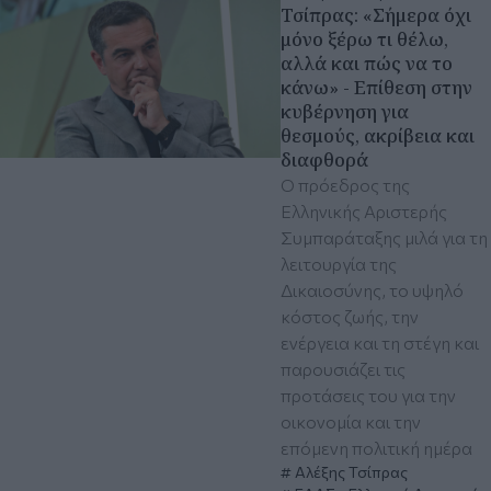
Τσίπρας: «Σήμερα όχι
μόνο ξέρω τι θέλω,
αλλά και πώς να το
κάνω» - Επίθεση στην
κυβέρνηση για
θεσμούς, ακρίβεια και
διαφθορά
Ο πρόεδρος της
Ελληνικής Αριστερής
Συμπαράταξης μιλά για τη
λειτουργία της
Δικαιοσύνης, το υψηλό
κόστος ζωής, την
ενέργεια και τη στέγη και
παρουσιάζει τις
προτάσεις του για την
οικονομία και την
επόμενη πολιτική ημέρα
Αλέξης Τσίπρας