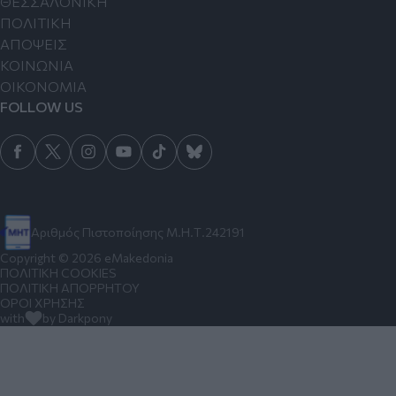
ΘΕΣΣΑΛΟΝΙΚΗ
ΠΟΛΙΤΙΚΗ
ΑΠΟΨΕΙΣ
ΚΟΙΝΩΝΙΑ
ΟΙΚΟΝΟΜΙΑ
FOLLOW US
Αριθμός Πιστοποίησης Μ.Η.Τ.242191
Copyright © 2026 eMakedonia
ΠΟΛΙΤΙΚΗ COOKIES
ΠΟΛΙΤΙΚΗ ΑΠΟΡΡΗΤΟΥ
ΟΡΟΙ ΧΡΗΣΗΣ
with
by Darkpony