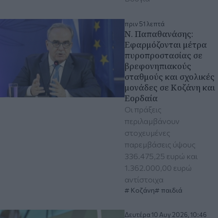
πριν 51 λεπτά
Ν. Παπαθανάσης:
Εφαρμόζονται μέτρα
πυροπροστασίας σε
βρεφονηπιακούς
σταθμούς και σχολικές
μονάδες σε Κοζάνη και
Εορδαία
Οι πράξεις
περιλαμβάνουν
στοχευμένες
παρεμβάσεις ύψους
336.475,25 ευρώ και
1.362.000,00 ευρώ
αντίστοιχα
Κοζάνη
παιδιά
Δευτέρα 10 Αυγ 2026, 10:46