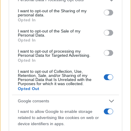
services and may gather and store information including but
not limited to your visit or usage behaviour. You may click to
I want to opt-out of the Sharing of my
personal data.
grant or deny consent to Google and its third-party tags to
Opted In
use your data for below specified purposes in below Google
consent section.
I want to opt-out of the Sale of my
Personal Data.
Opted In
I want to opt-out of processing my
Personal Data for Targeted Advertising.
Opted In
I want to opt-out of Collection, Use,
Retention, Sale, and/or Sharing of my
Personal Data that Is Unrelated with the
Διαβάστε περισσότερα
Purposes for which it was collected.
Opted Out
Παρασκευή 03 Μαΐ 2019, 20:14
Google consents
Λεκάκης για όσους
αποχώρησαν: Να πάνε
I want to allow Google to enable storage
στο καλό και θα
related to advertising like cookies on web or
ξανανταμώσουμε
device identifiers in apps.
Δεχόμαστε πιέσεις είπε