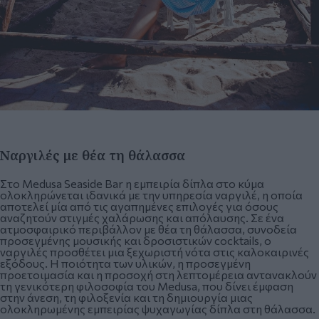
Ναργιλές με θέα τη θάλασσα
Στο Medusa Seaside Bar η εμπειρία δίπλα στο κύμα
ολοκληρώνεται ιδανικά με την υπηρεσία ναργιλέ, η οποία
αποτελεί μία από τις αγαπημένες επιλογές για όσους
αναζητούν στιγμές χαλάρωσης και απόλαυσης. Σε ένα
ατμοσφαιρικό περιβάλλον με θέα τη θάλασσα, συνοδεία
προσεγμένης μουσικής και δροσιστικών cocktails, ο
ναργιλές προσθέτει μια ξεχωριστή νότα στις καλοκαιρινές
εξόδους. Η ποιότητα των υλικών, η προσεγμένη
προετοιμασία και η προσοχή στη λεπτομέρεια αντανακλούν
τη γενικότερη φιλοσοφία του Medusa, που δίνει έμφαση
στην άνεση, τη φιλοξενία και τη δημιουργία μιας
ολοκληρωμένης εμπειρίας ψυχαγωγίας δίπλα στη θάλασσα.