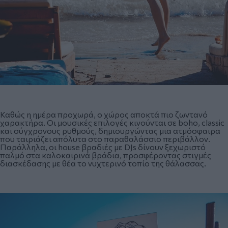
Καθώς η ημέρα προχωρά, ο χώρος αποκτά πιο ζωντανό
χαρακτήρα. Οι μουσικές επιλογές κινούνται σε boho, classic
και σύγχρονους ρυθμούς, δημιουργώντας μια ατμόσφαιρα
που ταιριάζει απόλυτα στο παραθαλάσσιο περιβάλλον.
Παράλληλα, οι house βραδιές με DJs δίνουν ξεχωριστό
παλμό στα καλοκαιρινά βράδια, προσφέροντας στιγμές
διασκέδασης με θέα το νυχτερινό τοπίο της θάλασσας.