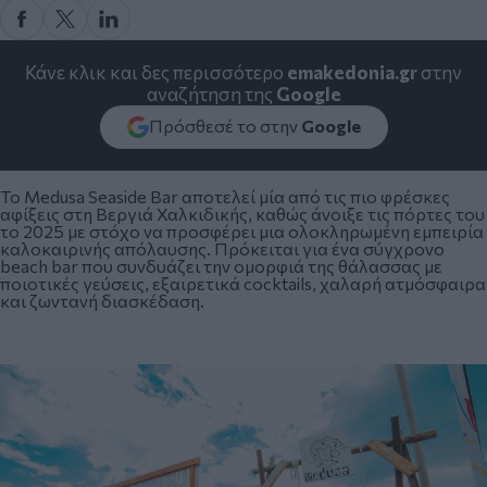
Κάνε κλικ και δες περισσότερο
emakedonia.gr
στην
αναζήτηση της
Google
Πρόσθεσέ το στην
Google
Το Medusa Seaside Bar αποτελεί μία από τις πιο φρέσκες
αφίξεις στη Βεργιά Χαλκιδικής, καθώς άνοιξε τις πόρτες του
το 2025 με στόχο να προσφέρει μια ολοκληρωμένη εμπειρία
καλοκαιρινής απόλαυσης. Πρόκειται για ένα σύγχρονο
beach bar που συνδυάζει την ομορφιά της θάλασσας με
ποιοτικές γεύσεις, εξαιρετικά cocktails, χαλαρή ατμόσφαιρα
και ζωντανή διασκέδαση.