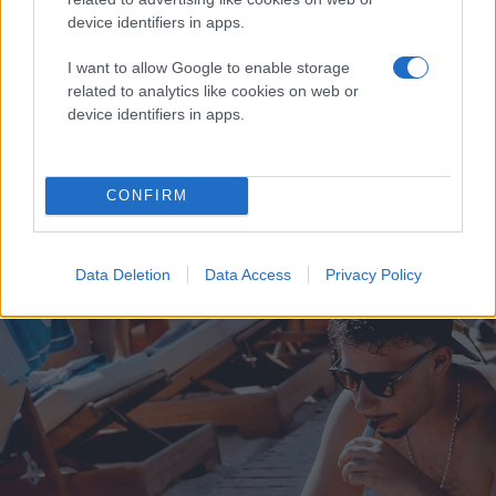
στιγμές χαλάρωσης με καφέ, δροσερά ροφήματα ή ελαφριά
device identifiers in apps.
γεύματα. Η θέα στη θάλασσα και το ήρεμο περιβάλλον
δημιουργούν το ιδανικό σκηνικό για ξεκούραση και
απόδραση από την καθημερινότητα.
I want to allow Google to enable storage
related to analytics like cookies on web or
device identifiers in apps.
CONFIRM
Data Deletion
Data Access
Privacy Policy