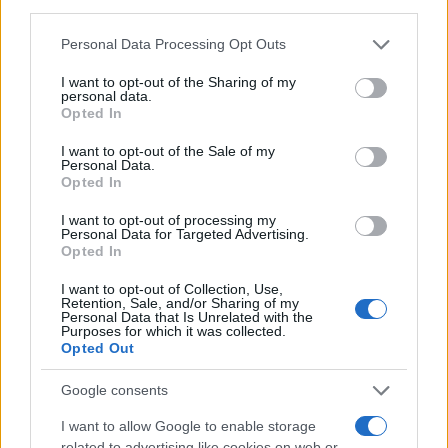
third parties.
Please note that this website/app uses one or more Google
Personal Data Processing Opt Outs
services and may gather and store information including but
not limited to your visit or usage behaviour. You may click to
I want to opt-out of the Sharing of my
personal data.
grant or deny consent to Google and its third-party tags to
Opted In
use your data for below specified purposes in below Google
consent section.
I want to opt-out of the Sale of my
Personal Data.
Opted In
I want to opt-out of processing my
Personal Data for Targeted Advertising.
Opted In
I want to opt-out of Collection, Use,
Retention, Sale, and/or Sharing of my
Από την πρωινή χαλάρωση μέχρι τη βραδινή
Personal Data that Is Unrelated with the
Purposes for which it was collected.
διασκέδαση
Opted Out
Ένα από τα στοιχεία που κάνουν το Medusa Seaside Bar να
Google consents
ξεχωρίζει είναι η δυνατότητα να προσφέρει διαφορετικές
εμπειρίες κατά τη διάρκεια της ημέρας. Το πρωί και το
μεσημέρι, οι επισκέπτες μπορούν να απολαύσουν τη
I want to allow Google to enable storage
θάλασσα στις ξαπλώστρες του beach bar, συνοδεύοντας τις
related to advertising like cookies on web or