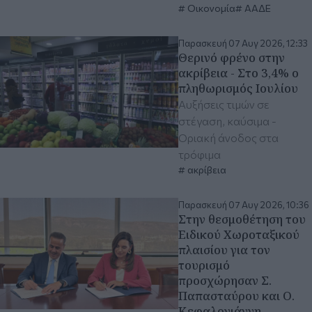
Οικονομία
ΑΑΔΕ
Παρασκευή 07 Αυγ 2026, 12:33
Θερινό φρένο στην
ακρίβεια - Στο 3,4% ο
πληθωρισμός Ιουλίου
Αυξήσεις τιμών σε
στέγαση, καύσιμα -
Οριακή άνοδος στα
τρόφιμα
ακρίβεια
Παρασκευή 07 Αυγ 2026, 10:36
Στην θεσμοθέτηση του
Ειδικού Χωροταξικού
πλαισίου για τον
τουρισμό
προσχώρησαν Σ.
Παπασταύρου και Ο.
Κεφαλογιάννη