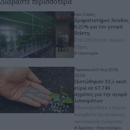
Διαβάστε περισσότερα
πριν 2 ώρες
Χρηματιστήριο: Άνοδος
0,25% για τον γενικό
δείκτη
Στα 239,11 εκατ. ευρώ ο
τζίρος
Οικονομία
Παρασκευή 07 Αυγ 2026,
22:00
Πιστώθηκαν 33,5 εκατ.
ευρώ σε 67.746
αγρότες για την αγορά
λιπασμάτων
Ολοκληρώθηκε η πρώτη
καταβολή της έκτακτης
οικονομικής ενίσχυσης
Αγρότες - Κτηνοτρόφοι