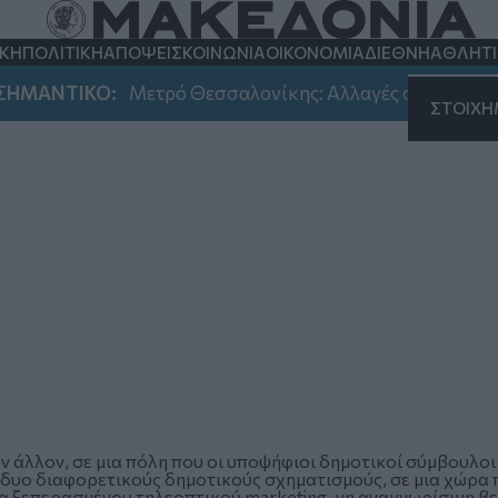
ΚΗ
ΠΟΛΙΤΙΚΗ
ΑΠΟΨΕΙΣ
ΚΟΙΝΩΝΙΑ
ΟΙΚΟΝΟΜΙΑ
ΔΙΕΘΝΗ
ΑΘΛΗΤ
ΜΑΝΤΙΚΟ:
Μετρό Θεσσαλονίκης: Αλλαγές σήμερα στο ω
ΣΤΟΙΧ
 άλλον, σε μια πόλη που οι υποψήφιοι δημοτικοί σύμβουλοι ε
 δυο διαφορετικούς δημοτικούς σχηματισμούς, σε μια χώρα 
ια ξεπερασμένου τηλεοπτικού marketing, μη αναγνωρίσιμη βε