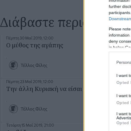
information 
further disc
participants
Διάβαστε περισσότερ
Downstream 
Please note
information 
Πέμπτη 30 Μαΐ 2019, 12:00
deny consent
O μύθος της αγάπης
in below Go
Persona
Τέλλος Φίλης
I want t
Πέμπτη 23 Μαΐ 2019, 12:00
Opted 
Την άλλη Κυριακή να είσαι ΕΚΕΙ
I want t
Opted 
Τέλλος Φίλης
I want 
Advertis
Opted 
Τετάρτη 15 Μαΐ 2019, 21:00