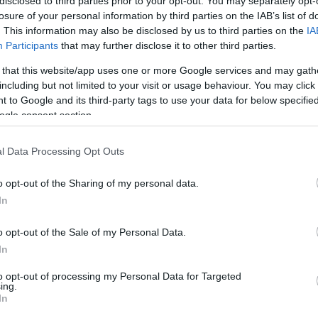
disclosed to third parties prior to your opt-out. You may separately opt-
losure of your personal information by third parties on the IAB’s list of
. This information may also be disclosed by us to third parties on the
IA
α
Participants
that may further disclose it to other third parties.
 that this website/app uses one or more Google services and may gath
including but not limited to your visit or usage behaviour. You may click 
 to Google and its third-party tags to use your data for below specifi
ogle consent section.
l Data Processing Opt Outs
o opt-out of the Sharing of my personal data.
In
o opt-out of the Sale of my Personal Data.
In
to opt-out of processing my Personal Data for Targeted
ing.
In