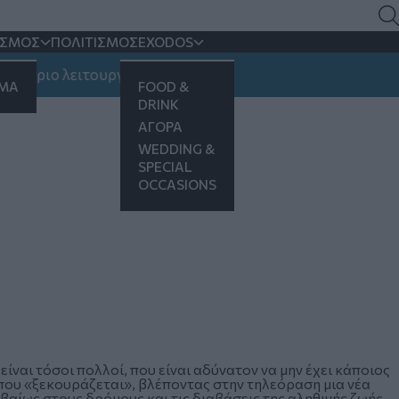
ΙΣΜΟΣ
ΠΟΛΙΤΙΣΜΟΣ
EXODOS
ράριο λειτουργίας
ΗΜΑ
FOOD &
DRINK
ΑΓΟΡΑ
WEDDING &
SPECIAL
OCCASIONS
ίναι τόσοι πολλοί, που είναι αδύνατον να μην έχει κάποιος
που «ξεκουράζεται», βλέποντας στην τηλεόραση μια νέα
βαίως στους δρόμους και τις διαβάσεις της αληθινής ζωής