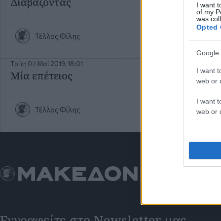
Διαβάζοντας
I want t
of my P
was col
Opted 
Τέλλος Φίλης
Google 
Τρίτη 07 Μαΐ 2019, 18:01
I want t
Μία επέτειος
web or d
I want t
Τέλλος Φίλης
web or d
Εγγραφείτε στο Newsletter μας