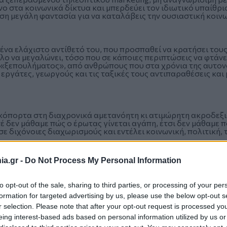
όνο στα κοινωνικά δίκτυα και μπερδεύει τον ιδιωτικό υπαίθ
ση μεγάλη φαντασία για να καταλάβεις την ουσιαστική κοιν
α ελάχιστο αντίθετό του, που προσπαθεί να κρατήσει τους 
ο να μεγαλώνει, τόσο που σε κάποιες περιπτώσεις να φτάνει
«ξεπουλήματος», από ανθρώπους που στα χρόνια της αυτονό
εργάτες, γεωργούς και τις ταξικές τους αντιπαραθέσεις και
ερκόπορτα στη διαχρονικά αμετανόητη κι ατιμώρητη ακροδεξ
τέ δεν μάθαμε πώς ο έρωτας γίνεται αγάπη, έτσι δεν μάθαμε 
ε διχόνοιες διαχωρισμούς και εντέλει κοινωνική, πολιτική, 
a.gr -
Do Not Process My Personal Information
ιά του κενού: Από το αδιέξοδο του ατομικισμού στην αφύπνι
to opt-out of the sale, sharing to third parties, or processing of your per
formation for targeted advertising by us, please use the below opt-out s
r selection. Please note that after your opt-out request is processed y
eing interest-based ads based on personal information utilized by us or