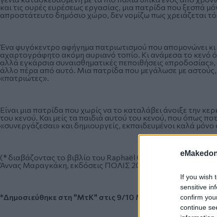
και τις ουρές ευρέσεως εργασίας, μια πατρίδα που ξεσπά μ
απροστάτευτο δημόσιο χώρο, δεν νομίζω πως χρειάζεται τό
Ένα φυγόκεντρο αφήγημα πατριωτισμού που απομονώνει κι έν
αχαρτογράφητο ακόμη αυριανό τοπίο. Κι ανάμεσα το κενό όλ
αλλά εγκάρσια συναισθηματικές πεποιθήσεις «προδοσίας», 
άλλο πέρα από αυτό. Μια πατρίδα που μεγάλωσε με αστούς, 
«πατριώτες».
Είναι μια πατρίδα που χωρίς να το καταλάβει άνοιξε την κ
του κενού. Και μείς τα παιδιά αυτού του κενού, που όπως πο
«συνεργάζεσαι» και δημιουργείς, εκπαιδευμένοι καλά μόνο σ
eMakedoni
(* διαβάζοντας το βιβλίο του Raphaël Glucksmann «Τα παιδ
Άννας Μαραγκάκη, εκδόσεις ΠΟΛΙΣ 2019)
If you wish 
sensitive in
*Δημοσιεύθηκε στη "ΜτΚ" στις 9/10 Μαρτίου 2019
confirm you
continue se