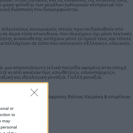
ριο χώρο φύλαξης των μεγάλων εμπορικών κέντρων με τον
ωνική διάσπαση που διαμορφώνεται.
τελευταίους κοινωνικούς ιστούς πριν να διαλυθούν στο
 σε άκρα τόσο επικίνδυνα, που περιέχουν όχι μόνο λεκτικές
ητης ανασύνθεσης αντέχουν μόνο το όμοιό τους και τίποτε
 μεταλλάχτηκε σε τόπο που κατοικούν «Έλληνες», «λευκοί»,
ιά, μια απροστάτευτη τελικά πατρίδα αφημένη στην εποχή
ποτέ κι από κανέναν πώς «συνθέτεις», «συνυπάρχεις»,
ταξική και ιδεολογική μοναξιά. Πολλή μοναξιά.
ση των πολιτών» σε μετάφραση: Βάλιας Καϊμάκη & επιμέλεια:
sonal or
ection to
ou may
 personal