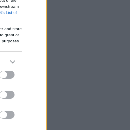
out of the
 downstream
B’s List of
er and store
to grant or
ed purposes