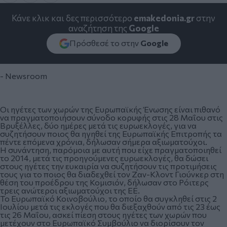
Κάνε κλικ και δες περισσότερο
emakedonia.gr
στην
αναζήτηση της
Google
Πρόσθεσέ το στην
Google
- Newsroom
Οι ηγέτες των χωρών της Ευρωπαϊκής Ένωσης είναι πιθανό
να πραγματοποιήσουν σύνοδο κορυφής στις 28 Μαΐου στις
Βρυξέλλες, δύο ημέρες μετά τις ευρωεκλογές, για να
συζητήσουν ποιος θα ηγηθεί της Ευρωπαϊκής Επιτροπής τα
πέντε επόμενα χρόνια, δήλωσαν σήμερα αξιωματούχοι.
Η συνάντηση, παρόμοια με αυτή που είχε πραγματοποιηθεί
το 2014, μετά τις προηγούμενες ευρωεκλογές, θα δώσει
στους ηγέτες την ευκαιρία να συζητήσουν τις προτιμήσεις
τους για το ποιος θα διαδεχθεί τον Ζαν-Κλοντ Γιούνκερ στη
θέση του προέδρου της Κομισιόν, δήλωσαν στο Ρόιτερς
τρεις ανώτεροι αξιωματούχοι της ΕΕ.
Το Ευρωπαϊκό Κοινοβούλιο, το οποίο θα συγκληθεί στις 2
Ιουλίου μετά τις εκλογές που θα διεξαχθούν από τις 23 έως
τις 26 Μαΐου, ασκεί πίεση στους ηγέτες των χωρών που
μετέχουν στο Ευρωπαϊκό Συμβούλιο να διορίσουν τον