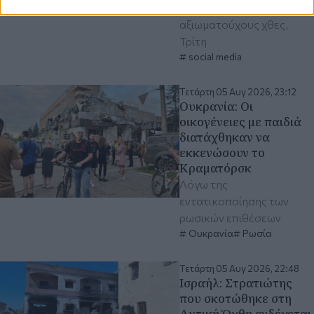
Ινδούς κυβερνητικούς
αξιωματούχους χθες,
Τρίτη
social media
Τετάρτη 05 Αυγ 2026, 23:12
Ουκρανία: Οι
οικογένειες με παιδιά
διατάχθηκαν να
εκκενώσουν το
Κραματόρσκ
Λόγω της
εντατικοποίησης των
ρωσικών επιθέσεων
Ουκρανία
Ρωσία
Τετάρτη 05 Αυγ 2026, 22:48
Ισραήλ: Στρατιώτης
που σκοτώθηκε στη
Δυτική Όχθη ενδέχεται