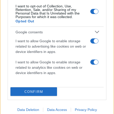
Πέμπτη 06 Αυγ 2026, 00:00
ΗΠΑ: Ο Αμπντούλ Ελ
I want to opt-out of Collection, Use,
Retention, Sale, and/or Sharing of my
Σαγιέντ πήρε το χρίσμα
Personal Data that Is Unrelated with the
των Δημοκρατικών στο
Purposes for which it was collected.
Opted Out
Μίσιγκαν
Ακολουθεί η κρίσιμη μάχη
Google consents
του Νοεμβρίου απέναντι
στον εκλεκτό του Τραμπ,
I want to allow Google to enable storage
Μάικ Ρότζερς
related to advertising like cookies on web or
device identifiers in apps.
ΗΠΑ
εκλογές
I want to allow Google to enable storage
Τετάρτη 05 Αυγ 2026, 23:36
related to analytics like cookies on web or
ΗΠΑ: «Συγγνώμη» του
device identifiers in apps.
Ζούκερμπεργκ από την
κυβέρνηση της Ινδίας
για περιεχόμενο και
λάθη της Meta
CONFIRM
Η συγγνώμη δόθηκε στη
διάρκεια συνάντησης
Data Deletion
Data Access
Privacy Policy
στελεχών της Meta με