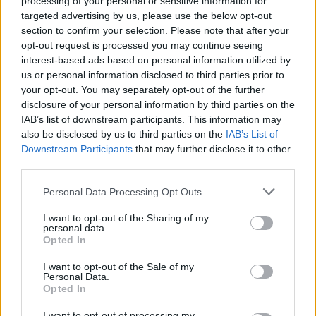
processing of your personal or sensitive information for
targeted advertising by us, please use the below opt-out
section to confirm your selection. Please note that after your
opt-out request is processed you may continue seeing
interest-based ads based on personal information utilized by
us or personal information disclosed to third parties prior to
your opt-out. You may separately opt-out of the further
disclosure of your personal information by third parties on the
IAB’s list of downstream participants. This information may
also be disclosed by us to third parties on the
IAB’s List of
Downstream Participants
that may further disclose it to other
third parties.
Please note that this website/app uses one or more Google
Personal Data Processing Opt Outs
services and may gather and store information including but
not limited to your visit or usage behaviour. You may click to
I want to opt-out of the Sharing of my
personal data.
grant or deny consent to Google and its third-party tags to
Opted In
use your data for below specified purposes in below Google
consent section.
I want to opt-out of the Sale of my
Personal Data.
Opted In
Διαβάστε περισσότερα
I want to opt-out of processing my