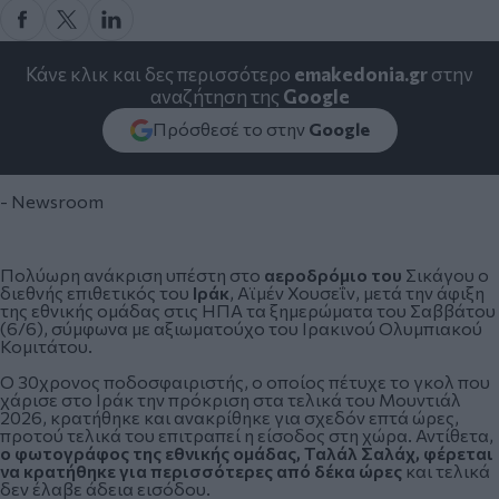
Κάνε κλικ και δες περισσότερο
emakedonia.gr
στην
αναζήτηση της
Google
Πρόσθεσέ το στην
Google
- Newsroom
Πολύωρη ανάκριση υπέστη στο
αεροδρόμιο του
Σικάγου ο
διεθνής επιθετικός του
Ιράκ
, Αϊμέν Χουσεΐν, μετά την άφιξη
της εθνικής ομάδας στις ΗΠΑ τα ξημερώματα του Σαββάτου
(6/6), σύμφωνα με αξιωματούχο του Ιρακινού Ολυμπιακού
Κομιτάτου.
Ο 30χρονος ποδοσφαιριστής, ο οποίος πέτυχε το γκολ που
χάρισε στο Ιράκ την πρόκριση στα τελικά του
Μουντιάλ
2026
, κρατήθηκε και ανακρίθηκε για σχεδόν επτά ώρες,
προτού τελικά του επιτραπεί η είσοδος στη χώρα. Αντίθετα,
ο φωτογράφος της εθνικής ομάδας, Ταλάλ Σαλάχ, φέρεται
να κρατήθηκε για περισσότερες από δέκα ώρες
και τελικά
δεν έλαβε άδεια εισόδου.