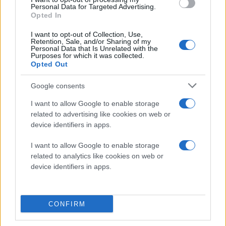
Personal Data for Targeted Advertising.
Opted In
Σάββατο 08 Αυγ 2026, 21:53
Ανέτοιμος ο Άρης,
I want to opt-out of Collection, Use,
ισοφάρισε στο 90' σε 2-
Retention, Sale, and/or Sharing of my
Personal Data that Is Unrelated with the
2 τον Πανσερραϊκό στο
Purposes for which it was collected.
«Κλ. Βικελίδης»
Opted Out
Πολλά πειράματα από
Google consents
τον Μιχάλη Γρηγορίου,
ντεμπούτο για τον Ράφα
I want to allow Google to enable storage
Μιρ
related to advertising like cookies on web or
ποδόσφαιρο
device identifiers in apps.
Super League
Άρης
I want to allow Google to enable storage
related to analytics like cookies on web or
Σάββατο 08 Αυγ 2026, 16:33
ΜΜΕ Αργεντινής:
device identifiers in apps.
«Πέθανε ο πατέρας του
Λιονέλ Μέσι» -
Αναμένεται η
CONFIRM
ανακοίνωση της
οικογένειας