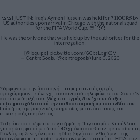
🚨🚨| JUST IN: Iraq's Aymen Hussein was held for 𝟕 𝐇𝐎𝐔𝐑𝐒 by
US authorities upon arrival in Chicago with the national squad
for the FIFA World Cup. 😳🇮🇶
He was the only one that was held up by the authorities for the
interrogation.
[
@lequipe
]
pic.twitter.com/GGbsLogK9V
— CentreGoals. (@centregoals)
June 6, 2026
Σύμφωνα με την ίδια πηγή, οι αμερικανικές αρχές
προχώρησαν σε έλεγχο του κινητού τηλεφώνου του Χουσεΐν
κατά την άφιξή του.
Μέχρι στιγμής δεν έχει υπάρξει
επίσημο σχόλιο από την ποδοσφαιρική ομοσπονδία του
Ιράκ
ή τις αμερικανικές υπηρεσίες μετανάστευσης και
εσωτερικής ασφάλειας.
Το Ιράκ επιστρέφει σε τελική φάση Παγκοσμίου Κυπέλλου
για πρώτη φορά μετά από 40 χρόνια και θα αντιμετωπίσει τη
Γαλλία, τη Σενεγάλη και τη Νορβηγία στον 9ο όμιλο της
διοργάνωσης, η οποία συνδιοργανώνεται από τις ΗΠΑ, τον