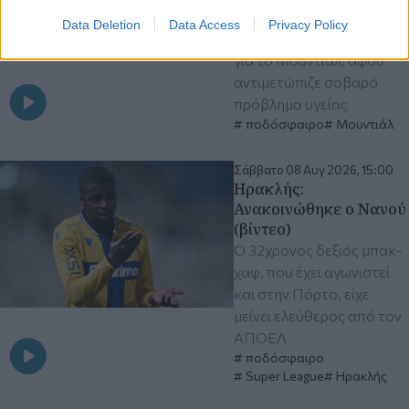
Ο 68χρονος Χόρχε δεν
Data Deletion
Data Access
Privacy Policy
είχε ταξιδέψει στις ΗΠΑ
για το Μουντιάλ, αφού
αντιμετώπιζε σοβαρό
πρόβλημα υγείας
ποδόσφαιρο
Μουντιάλ
Σάββατο 08 Αυγ 2026, 15:00
Ηρακλής:
Ανακοινώθηκε ο Νανού
(βίντεο)
Ο 32χρονος δεξιός μπακ-
χαφ, που έχει αγωνιστεί
και στην Πόρτο, είχε
μείνει ελεύθερος από τον
ΑΠΟΕΛ
ποδόσφαιρο
Super League
Ηρακλής