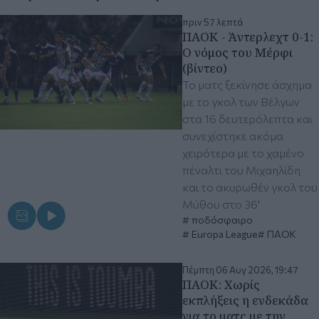
πριν 57 λεπτά
ΠΑΟΚ - Άντερλεχτ 0-1:
Ο νόμος του Μέρφι
(βίντεο)
Το ματς ξεκίνησε άσχημα
με το γκολ των Βέλγων
στα 16 δευτερόλεπτα και
συνεχίστηκε ακόμα
χειρότερα με το χαμένο
πέναλτι του Μιχαηλίδη
και το ακυρωθέν γκολ του
Μύθου στο 36'
ποδόσφαιρο
Europa League
ΠΑΟΚ
Πέμπτη 06 Αυγ 2026, 19:47
ΠΑΟΚ: Χωρίς
εκπλήξεις η ενδεκάδα
για το ματς με την