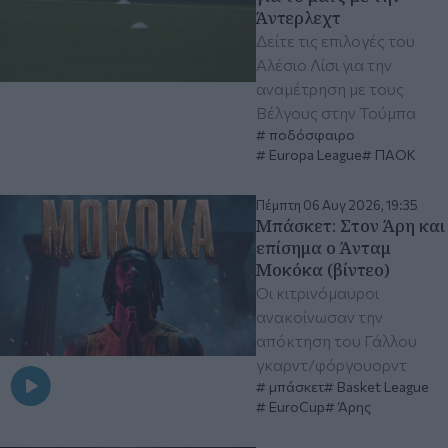
Άντερλεχτ
Δείτε τις επιλογές του
Αλέσιο Λίσι για την
αναμέτρηση με τους
Βέλγους στην Τούμπα
ποδόσφαιρο
Europa League
ΠΑΟΚ
Πέμπτη 06 Αυγ 2026, 19:35
Μπάσκετ: Στον Άρη και
επίσημα ο Άνταμ
Μοκόκα (βίντεο)
Οι κιτρινόμαυροι
ανακοίνωσαν την
απόκτηση του Γάλλου
γκαρντ/φόργουορντ
μπάσκετ
Basket League
EuroCup
Άρης