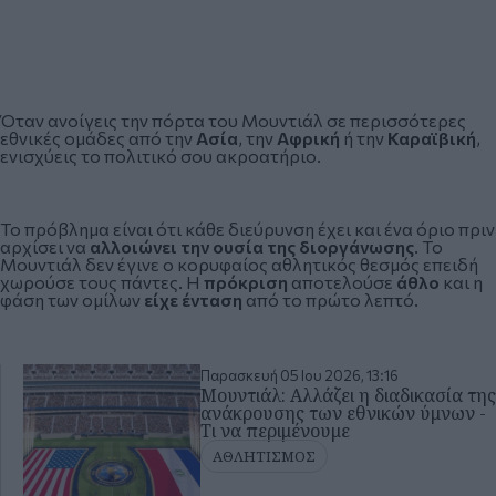
Όταν ανοίγεις την πόρτα του Μουντιάλ σε περισσότερες
εθνικές ομάδες από την
Ασία
, την
Αφρική
ή την
Καραϊβική
,
ενισχύεις το πολιτικό σου ακροατήριο.
Το πρόβλημα είναι ότι κάθε διεύρυνση έχει και ένα όριο πριν
αρχίσει να
αλλοιώνει την ουσία της διοργάνωσης
. Το
Μουντιάλ δεν έγινε ο κορυφαίος αθλητικός θεσμός επειδή
χωρούσε τους πάντες. Η
πρόκριση
αποτελούσε
άθλο
και η
φάση των ομίλων
είχε ένταση
από το πρώτο λεπτό.
Παρασκευή 05 Ιου 2026, 13:16
Μουντιάλ: Αλλάζει η διαδικασία της
ανάκρουσης των εθνικών ύμνων -
Τι να περιμένουμε
ΑΘΛΗΤΙΣΜΟΣ