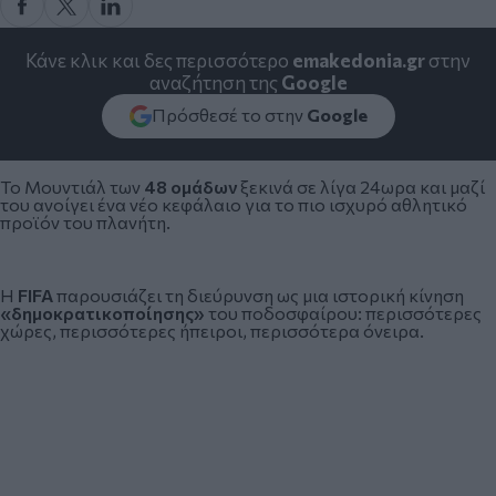
Κάνε κλικ και δες περισσότερο
emakedonia.gr
στην
αναζήτηση της
Google
Πρόσθεσέ το στην
Google
Το
Μουντιάλ
των
48 ομάδων
ξεκινά σε λίγα 24ωρα και μαζί
του ανοίγει ένα νέο κεφάλαιο για το πιο ισχυρό αθλητικό
προϊόν του πλανήτη.
Η
FIFA
παρουσιάζει τη διεύρυνση ως μια ιστορική κίνηση
«δημοκρατικοποίησης»
του ποδοσφαίρου: περισσότερες
χώρες, περισσότερες ήπειροι, περισσότερα όνειρα.