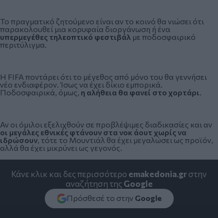
Το πραγματικό ζητούμενο είναι αν το κοινό θα νιώσει ότι
παρακολουθεί μια κορυφαία διοργάνωση ή ένα
υπερμεγέθες τηλεοπτικό φεστιβάλ
με ποδοσφαιρικό
περιτύλιγμα.
Η FIFA ποντάρει ότι το μέγεθος από μόνο του θα γεννήσει
νέο ενδιαφέρον. Ίσως να έχει δίκιο εμπορικά.
Ποδοσφαιρικά, όμως,
η αλήθεια θα φανεί στο χορτάρι
.
Αν οι όμιλοι εξελιχθούν σε προβλέψιμες διαδικασίες και αν
οι μεγάλες εθνικές φτάνουν στα νοκ άουτ χωρίς να
ιδρώσουν
, τότε το Μουντιάλ θα έχει μεγαλώσει ως προϊόν,
αλλά θα έχει μικρύνει ως γεγονός.
Κάνε κλικ και δες περισσότερο
emakedonia.gr
στην
αναζήτηση της
Google
Πρόσθεσέ το στην
Google