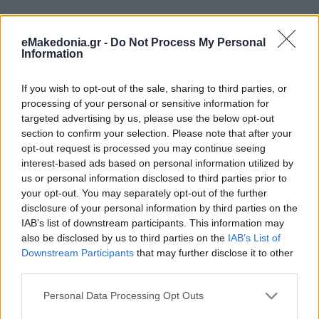
eMakedonia.gr -
Do Not Process My Personal
ΑΘΛΗΤΙΣΜΟΣ
ποδόσφαιρο
Μουντιάλ
Information
If you wish to opt-out of the sale, sharing to third parties, or
processing of your personal or sensitive information for
targeted advertising by us, please use the below opt-out
section to confirm your selection. Please note that after your
opt-out request is processed you may continue seeing
interest-based ads based on personal information utilized by
us or personal information disclosed to third parties prior to
your opt-out. You may separately opt-out of the further
disclosure of your personal information by third parties on the
IAB’s list of downstream participants. This information may
also be disclosed by us to third parties on the
IAB’s List of
Downstream Participants
that may further disclose it to other
third parties.
Please note that this website/app uses one or more Google
Personal Data Processing Opt Outs
services and may gather and store information including but