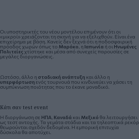
Οι υποστηρικτές του νέου μοντέλου επιμένουν ότι οι
«μικροί» χρειάζονται τη σκηνή για να εξελιχθούν. Είναι ένα
επιχείρημα με βάση. Κανείς δεν ξεχνά ότι η ποδοσφαιρική
πρόοδος χωρών όπως το
Μαρόκο
, η
Ιαπωνία
ή οι
Ηνωμένες
Πολιτείες
χτίστηκε και μέσα από συνεχείς παρουσίες σε
μεγάλες διοργανώσεις.
Ωστόσο, άλλο η
σταδιακή ανάπτυξη
και άλλο η
υπερφόρτωση
ενός τουρνουά που κινδυνεύει να χάσει τη
συμπύκνωση ποιότητας που το έκανε μοναδικό.
Κάτι σαν test event
Η διοργάνωση σε
ΗΠΑ
,
Καναδά
και
Μεξικό
θα λειτουργήσει
ως τεστ αντοχής. Τα γεμάτα στάδια και τα τηλεοπτικά ρεκόρ
θεωρούνται σχεδόν δεδομένα. Η εμπορική επιτυχία
δύσκολα θα αποτύχει.