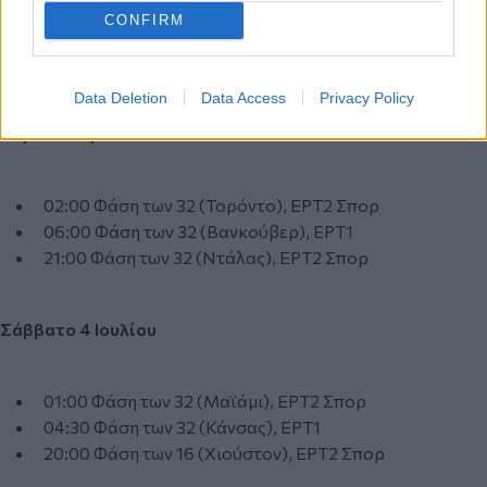
CONFIRM
03:00 Φάση των 32 (Σαν Φρανσίσκο), ΕΡΤ1
22:00 Φάση των 32 (Λος Άντζελες), ΕΡΤ2 Σπορ
Data Deletion
Data Access
Privacy Policy
Παρασκευή 3 Ιουλίου
02:00 Φάση των 32 (Τορόντο), ΕΡΤ2 Σπορ
06:00 Φάση των 32 (Βανκούβερ), ΕΡΤ1
21:00 Φάση των 32 (Ντάλας), ΕΡΤ2 Σπορ
Σάββατο 4 Ιουλίου
01:00 Φάση των 32 (Μαϊάμι), ΕΡΤ2 Σπορ
04:30 Φάση των 32 (Κάνσας), ΕΡΤ1
20:00 Φάση των 16 (Χιούστον), ΕΡΤ2 Σπορ