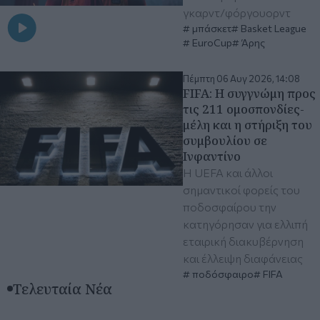
γκαρντ/φόργουορντ
μπάσκετ
Basket League
EuroCup
Άρης
Πέμπτη 06 Αυγ 2026, 14:08
FIFA: Η συγγνώμη προς
τις 211 ομοσπονδίες-
μέλη και η στήριξη του
συμβουλίου σε
Ινφαντίνο
Η UEFA και άλλοι
σημαντικοί φορείς του
ποδοσφαίρου την
κατηγόρησαν για ελλιπή
εταιρική διακυβέρνηση
και έλλειψη διαφάνειας
ποδόσφαιρο
FIFA
Τελευταία Νέα