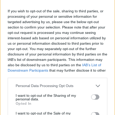
06:00 Αίγυπτος - Ιράν (ΕΡΤ2 Σπορ)
If you wish to opt-out of the sale, sharing to third parties, or
processing of your personal or sensitive information for
Κυριακή 28 Ιουνίου
targeted advertising by us, please use the below opt-out
section to confirm your selection. Please note that after your
opt-out request is processed you may continue seeing
00:00 Παναμάς - Αγγλία (ΕΡΤ2 Σπορ)
interest-based ads based on personal information utilized by
00:00 Κροατία - Γκάνα (ΕΡΤ1)
us or personal information disclosed to third parties prior to
02:30 Κολομβία - Πορτογαλία (ΕΡΤ2 Σπορ)
your opt-out. You may separately opt-out of the further
02:30 Λ.Δ. Κονγκό - Ουζμπεκιστάν (ΕΡΤ1)
disclosure of your personal information by third parties on the
05:00 Αλγερία - Αυστρία (ΕΡΤ1)
IAB’s list of downstream participants. This information may
also be disclosed by us to third parties on the
IAB’s List of
05:00 Ιορδανία - Αργεντινή (ΕΡΤ2 Σπορ)
Downstream Participants
that may further disclose it to other
22:00 Φάση των 32 (Λος Άντζελες), ΕΡΤ2 Σπορ
third parties.
Please note that this website/app uses one or more Google
Personal Data Processing Opt Outs
Δευτέρα 29 Ιουνίου
services and may gather and store information including but
not limited to your visit or usage behaviour. You may click to
I want to opt-out of the Sharing of my
personal data.
grant or deny consent to Google and its third-party tags to
Opted In
20:00 Φάση των 32 (Χιούστον), ΕΡΤ1
use your data for below specified purposes in below Google
consent section.
23:30 Φάση των 32 (Βοστώνη), ΕΡΤ2 Σπορ
I want to opt-out of the Sale of my