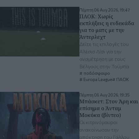
Πέμπτη 06 Αυγ 2026, 19:47
ΠΑΟΚ: Χωρίς
εκπλήξεις η ενδεκάδα
για το ματς με την
Άντερλεχτ
Δείτε τις επιλογές του
Αλέσιο Λίσι για την
αναμέτρηση με τους
Βέλγους στην Τούμπα
ποδόσφαιρο
Europa League
ΠΑΟΚ
Πέμπτη 06 Αυγ 2026, 19:35
Μπάσκετ: Στον Άρη και
επίσημα ο Άνταμ
Μοκόκα (βίντεο)
Οι κιτρινόμαυροι
ανακοίνωσαν την
απόκτηση του Γάλλου