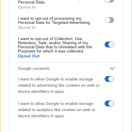
Personal Data.
Opted In
Τρίτη 30 Ιουνίου
I want to opt-out of processing my
Personal Data for Targeted Advertising.
Opted In
04:00 Φάση των 32 (Μοντερέι), ΕΡΤ1
I want to opt-out of Collection, Use,
20:00 Φάση των 32 (Ντάλας), ΕΡΤ2 Σπορ
Retention, Sale, and/or Sharing of my
Personal Data that Is Unrelated with the
Purposes for which it was collected.
Opted Out
Τετάρτη 1 Ιουλίου
Google consents
I want to allow Google to enable storage
00:00 Φάση των 32 (Νέα Υόρκη), ΕΡΤ2 Σπορ
related to advertising like cookies on web or
04:00 Φάση των 32 (Μέξικο Σίτι), ΕΡΤ1
device identifiers in apps.
19:00 Φάση των 32 (Ατλάντα), ΕΡΤ2 Σπορ
23:00 Φάση των 32 (Σιάτλ), ΕΡΤ2 Σπορ
I want to allow Google to enable storage
related to analytics like cookies on web or
device identifiers in apps.
Πέμπτη 2 Ιουλίου