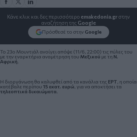
Κάνε κλικ και δες περισσότερο
emakedonia.gr
στην
αναζήτηση της
Google
Πρόσθεσέ το στην
Google
Το
23ο Μουντιάλ
ανοίγει απόψε (11/6, 22:00) τις πύλες του
με την εναρκτήρια αναμέτρηση του
Μεξικού
με τη
Ν.
Αφρική
.
Η διοργάνωση θα καλυφθεί από τα κανάλια της
ΕΡΤ
, η οποία
κατέβαλε περίπου
15 εκατ. ευρώ
, για να αποκτήσει τα
τηλεοπτικά δικαιώματα
.