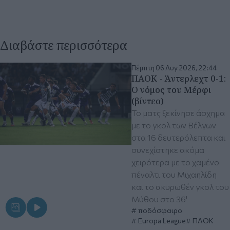
Διαβάστε περισσότερα
Πέμπτη 06 Αυγ 2026, 22:44
ΠΑΟΚ - Άντερλεχτ 0-1:
Ο νόμος του Μέρφι
(βίντεο)
Το ματς ξεκίνησε άσχημα
με το γκολ των Βέλγων
στα 16 δευτερόλεπτα και
συνεχίστηκε ακόμα
χειρότερα με το χαμένο
πέναλτι του Μιχαηλίδη
και το ακυρωθέν γκολ του
Μύθου στο 36'
ποδόσφαιρο
Europa League
ΠΑΟΚ