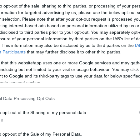
59' ο
Γκιόκερες
αποκατέστησε τη διαφορά των δύ
to opt-out of the sale, sharing to third parties, or processing of your per
formation for targeted advertising by us, please use the below opt-out s
r selection. Please note that after your opt-out request is processed y
Οι τελευταίες πράξεις του δράματος γράφτηκαν
eing interest-based ads based on personal information utilized by us or
των καθυστερήσεων.
disclosed to third parties prior to your opt-out. You may separately opt-
losure of your personal information by third parties on the IAB’s list of
. This information may also be disclosed by us to third parties on the
IA
Participants
that may further disclose it to other third parties.
 that this website/app uses one or more Google services and may gath
including but not limited to your visit or usage behaviour. You may click 
 to Google and its third-party tags to use your data for below specifi
ogle consent section.
l Data Processing Opt Outs
o opt-out of the Sharing of my personal data.
In
o opt-out of the Sale of my Personal Data.