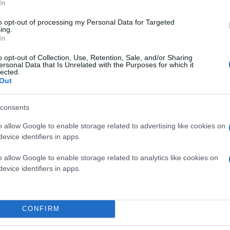
In
ΣΟΥΗΔΙΑ:
Νόρντφελντ, Χίεν, Λίντελεφ, Λάγκερμ
Σβάνμπεργκ), Αγιάρι, Γκούντμουντσον (64' Στουρ
to opt-out of processing my Personal Data for Targeted
Γκιόκερες.
ing.
In
ΤΥΝΗΣΙΑ:
Τσαμάκ, Βαλερί (72' Μαχμούντ), Ρεκίκ,
o opt-out of Collection, Use, Retention, Sale, and/or Sharing
Γκάρμπι), Σλιμανέ (84' Τσαουάτ), Χάνιμπαλ, Αμπντ
ersonal Data that Is Unrelated with the Purposes for which it
lected.
Out
consents
o allow Google to enable storage related to advertising like cookies on
evice identifiers in apps.
o allow Google to enable storage related to analytics like cookies on
evice identifiers in apps.
Κάνε κλικ και δες περισσότερο
CONFIRM
Πρόσθ