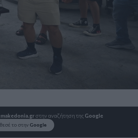
emakedonia.gr
στην αναζήτηση της
Google
εσέ το στην
Google