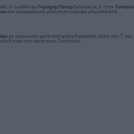
ιάλ
. Η ομάδα του
Γκράχαμ Πότερ
διέλυσε με 5-1 την
Τυνησία
λου
και σκαρφάλωσε μόνη στην κορυφή μπροστά από
ιάρι
με «κεραυνό» μετά από φάση διαρκείας μόλις στο 7’ και
γκολ πίσω στο σκορ τους Τυνήσιους.