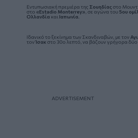
Εντυπωσιακή πρεμιέρα της
Σουηδίας
στο
Μουντ
στο
«Estadio Monterrey»
, σε αγώνα του
5ου ομί
Ολλανδία
και
Ιαπωνία
.
Ιδανικό το ξεκίνημα των Σκανδιναβών, με τον
Αγ
τον
Ίσακ
στο 30ο λεπτό, να βάζουν γρήγορα δύο 