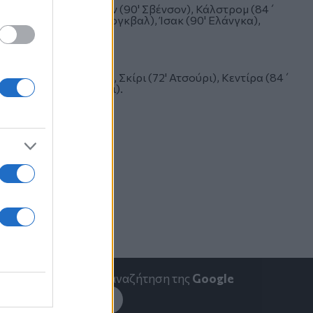
πιλκε, Μπέρνχαρντσον (90' Σβένσον), Κάλστρομ (84΄
μ), Νίγκρεν (64' Μπέργκβαλ), Ίσακ (90' Ελάνγκα),
 Ταλμπί,Μπεν Χαμιντά, Σκίρι (72' Ατσούρι), Κεντίρα (84΄
ί, Σαάντ (72' Τουνέκτι).
emakedonia.gr
στην αναζήτηση της
Google
εσέ το στην
Google