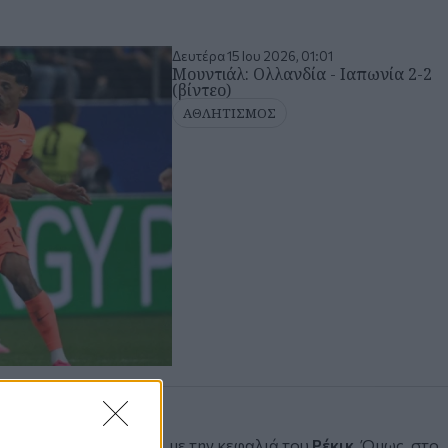
Δευτέρα 15 Ιου 2026, 01:01
Μουντιάλ: Ολλανδία - Ιαπωνία 2-2
(βίντεο)
ΑΘΛΗΤΙΣΜΟΣ
ν την ανάπαυλα (43’), με την κεφαλιά του
Ρέκικ
. Όμως, στο