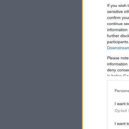
If you wish 
sensitive in
confirm you
continue se
information 
further disc
participants
Downstream 
Please note
information 
deny consent
in below Go
Persona
I want t
Opted 
I want t