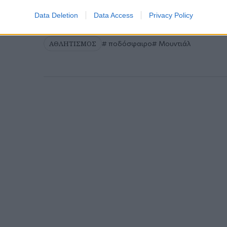
Data Deletion
Data Access
Privacy Policy
ΑΘΛΗΤΙΣΜΟΣ
ποδόσφαιρο
Μουντιάλ