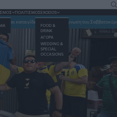
ΙΣΜΟΣ
ΠΟΛΙΤΙΣΜΟΣ
EXODOS
 καταιγίδες και ποια η πρόγνωση του Σαββατοκύριακου
ΗΜΑ
FOOD &
DRINK
ΑΓΟΡΑ
WEDDING &
SPECIAL
OCCASIONS