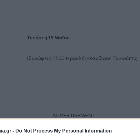
Τετάρτη 15 Μαΐου
Ιβανώφειο 17.00 Ηρακλής-Χαρίλαος Τρικούπης
a.gr -
Do Not Process My Personal Information