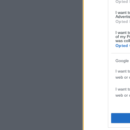
Opted 
I want 
Advertis
Opted 
I want t
of my P
was col
Opted 
Google 
I want t
web or d
I want t
web or d