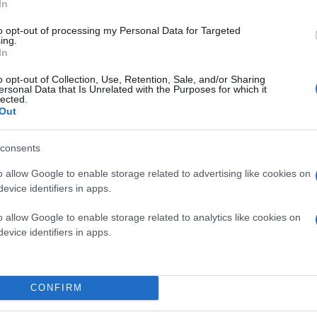
In
to opt-out of processing my Personal Data for Targeted
ing.
In
o opt-out of Collection, Use, Retention, Sale, and/or Sharing
ersonal Data that Is Unrelated with the Purposes for which it
lected.
Δ. Διαμαντίδης 17.00 Καστοριά-Καρδίτσα
Out
consents
Τετάρτη 22 Μαΐου
o allow Google to enable storage related to advertising like cookies on
evice identifiers in apps.
Ιβανώφειο 17.00 Ηρακλής-Χαρίλαος Τρικούπης (
o allow Google to enable storage related to analytics like cookies on
evice identifiers in apps.
Καρδίτσας 17.00 Καρδίτσα-Καστοριά (αν χρειαστ
Κάνε κλικ και δες περισσότερο
CONFIRM
Πρόσθ