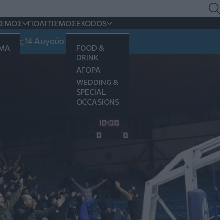
οφ της Α2
ΙΣΜΟΣ
ΠΟΛΙΤΙΣΜΟΣ
EXODOS
ίλαο Τρικούπη
14 Αυγούστου
ΗΜΑ
FOOD &
DRINK
ΑΓΟΡΑ
WEDDING &
SPECIAL
OCCASIONS