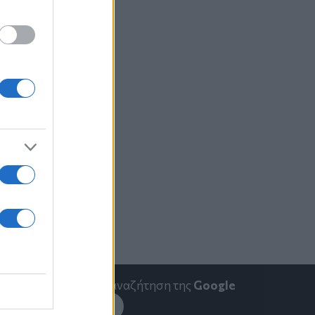
αν χρειαστεί)
εί).
emakedonia.gr
στην αναζήτηση της
Google
εσέ το στην
Google