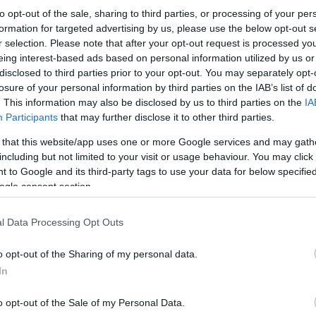
to opt-out of the sale, sharing to third parties, or processing of your per
formation for targeted advertising by us, please use the below opt-out s
r selection. Please note that after your opt-out request is processed y
eing interest-based ads based on personal information utilized by us or
Καρδίτσας 17.00 Καρδίτσα-Καστοριά
disclosed to third parties prior to your opt-out. You may separately opt-
losure of your personal information by third parties on the IAB’s list of
. This information may also be disclosed by us to third parties on the
IA
Participants
that may further disclose it to other third parties.
Σάββατο 18 Μαΐου
 that this website/app uses one or more Google services and may gath
including but not limited to your visit or usage behaviour. You may click 
Μεσολογγίου 17.00 Χαρίλαος Τρικούπης-Ηρακλή
 to Google and its third-party tags to use your data for below specifi
ogle consent section.
l Data Processing Opt Outs
o opt-out of the Sharing of my personal data.
In
o opt-out of the Sale of my Personal Data.