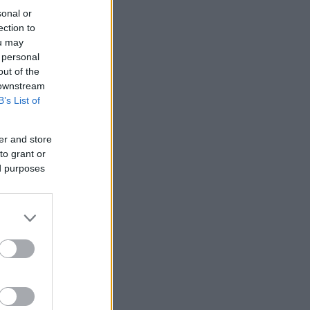
sonal or
ection to
ou may
 personal
out of the
 downstream
B’s List of
er and store
to grant or
ς (αν χρειαστεί)
ed purposes