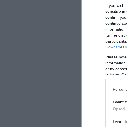
If you wish 
sensitive in
confirm you
continue se
information 
further disc
participants
Downstream 
Please note
information 
deny consent
in below Go
Persona
I want t
Opted 
I want t