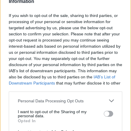
Information
If you wish to opt-out of the sale, sharing to third parties, or
processing of your personal or sensitive information for
targeted advertising by us, please use the below opt-out
section to confirm your selection. Please note that after your
opt-out request is processed you may continue seeing
interest-based ads based on personal information utilized by
us or personal information disclosed to third parties prior to
your opt-out. You may separately opt-out of the further
disclosure of your personal information by third parties on the
IAB’s list of downstream participants. This information may
also be disclosed by us to third parties on the
IAB’s List of
Downstream Participants
that may further disclose it to other
third parties.
Please note that this website/app uses one or more Google
Personal Data Processing Opt Outs
services and may gather and store information including but
not limited to your visit or usage behaviour. You may click to
I want to opt-out of the Sharing of my
personal data.
grant or deny consent to Google and its third-party tags to
Opted In
use your data for below specified purposes in below Google
Διαβάστε περισσότερα
consent section.