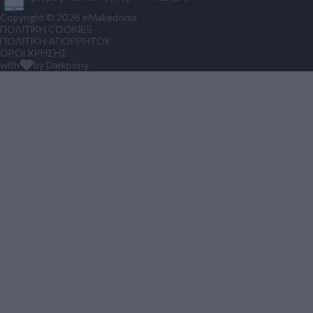
Copyright © 2026 eMakedonia
ΠΟΛΙΤΙΚΗ COOKIES
ΠΟΛΙΤΙΚΗ ΑΠΟΡΡΗΤΟΥ
ΟΡΟΙ ΧΡΗΣΗΣ
with
by Darkpony