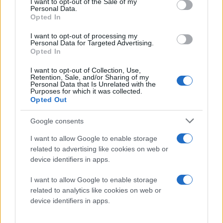
I want to opt-out of the Sale of my
Personal Data.
Opted In
πριν 46 λεπτά
FIFA: Προειδοποίηση
I want to opt-out of processing my
για απόπειρα
Personal Data for Targeted Advertising.
υπονόμευσης του
Opted In
Ινφαντίνο
I want to opt-out of Collection, Use,
Υπάρχει έντονη
Retention, Sale, and/or Sharing of my
αντιπαράθεση για την
Personal Data that Is Unrelated with the
Purposes for which it was collected.
ηγεσία του, ύστερα από
Opted Out
την κατάρρευση της
πρότασής του να
Google consents
αντλήσει περίπου 4,2
I want to allow Google to enable storage
δισεκατομμύρια δολάρια
related to advertising like cookies on web or
από ιδιώτες επενδυτές
device identifiers in apps.
ποδόσφαιρο
FIFA
I want to allow Google to enable storage
related to analytics like cookies on web or
πριν 2 ώρες
device identifiers in apps.
Πολίτες της
Αυστραλίας δύο πρώην