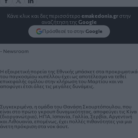
Κάνε κλικ και δες περισσότερο
emakedonia.gr
στην
αναζήτηση της
Google
Πρόσθεσέ το στην
Google
- Newsroom
Η εξαιρετική πορεία της Εθνικής μπάσκετ στα προκριματικά
του παγκοσμίου κυπέλλου έχει ως αποτέλεσμα να τεθεί
επικεφαλής ομίλου στην κλήρωση του Μαρτίου και να
αποφύγει έτσι όλες τις μεγάλες δυνάμεις.
Συγκεκριμένα, η ομάδα του Θανάση Σκουρτόπουλου, που
είναι στο πρώτο γκρουπ δυναμικότητας, αποφεύγει τις Κίνα
(διοργανώτρια), ΗΠΑ, Ισπανία, Γαλλία, Σερβία, Αργεντινή
και Λιθουανία, επομένως, έχει πολλές πιθανότητες για μια
άνετη πρόκριση στα νοκ άουτ.