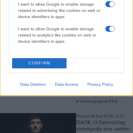
I want to allow Google to enable storage
EuroCup
Άρης
related to advertising like cookies on web or
device identifiers in apps.
Πέμπτη 06 Αυγ 2026, 14:08
FIFA: Η συγγνώμη προς
I want to allow Google to enable storage
τις 211 ομοσπονδίες-
related to analytics like cookies on web or
μέλη και η στήριξη του
device identifiers in apps.
συμβουλίου σε
Ινφαντίνο
Η UEFA και άλλοι
CONFIRM
σημαντικοί φορείς του
ποδοσφαίρου την
κατηγόρησαν για ελλιπή
Data Deletion
Data Access
Privacy Policy
εταιρική διακυβέρνηση
και έλλειψη διαφάνειας
ποδόσφαιρο
FIFA
Πέμπτη 06 Αυγ 2026, 12:37
ΠΑΟΚ: Ο Γιαννούλης
επέστρεψε στο «σπίτι«