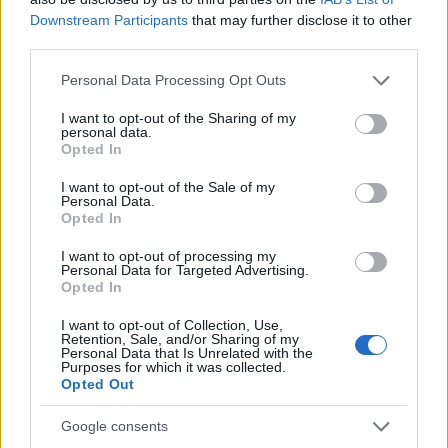
ΠΑΟΚ: Χωρίς
Downstream Participants
that may further disclose it to other
εκπλήξεις η ενδεκάδα
third parties.
για το ματς με την
Άντερλεχτ
Please note that this website/app uses one or more Google
Personal Data Processing Opt Outs
services and may gather and store information including but
Δείτε τις επιλογές του
not limited to your visit or usage behaviour. You may click to
I want to opt-out of the Sharing of my
Αλέσιο Λίσι για την
personal data.
grant or deny consent to Google and its third-party tags to
αναμέτρηση με τους
Opted In
use your data for below specified purposes in below Google
Βέλγους στην Τούμπα
consent section.
I want to opt-out of the Sale of my
ποδόσφαιρο
Personal Data.
Europa League
ΠΑΟΚ
Opted In
I want to opt-out of processing my
πριν 1 ώρα
Personal Data for Targeted Advertising.
Μπάσκετ: Στον Άρη και
Opted In
επίσημα ο Άνταμ
Μοκόκα (βίντεο)
I want to opt-out of Collection, Use,
Retention, Sale, and/or Sharing of my
Οι κιτρινόμαυροι
Personal Data that Is Unrelated with the
Purposes for which it was collected.
ανακοίνωσαν την
Opted Out
απόκτηση του Γάλλου
γκαρντ/φόργουορντ
Google consents
μπάσκετ
Basket League