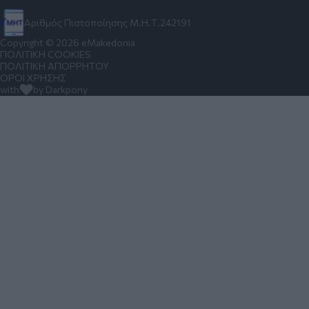
Αριθμός Πιστοποίησης Μ.Η.Τ.242191
Copyright © 2026 eMakedonia
ΠΟΛΙΤΙΚΗ COOKIES
ΠΟΛΙΤΙΚΗ ΑΠΟΡΡΗΤΟΥ
ΟΡΟΙ ΧΡΗΣΗΣ
with
by Darkpony