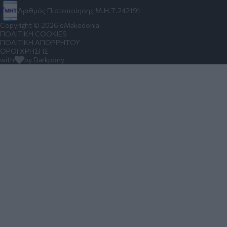
Αριθμός Πιστοποίησης Μ.Η.Τ.242191
Copyright © 2026 eMakedonia
ΠΟΛΙΤΙΚΗ COOKIES
ΠΟΛΙΤΙΚΗ ΑΠΟΡΡΗΤΟΥ
ΟΡΟΙ ΧΡΗΣΗΣ
with
by Darkpony