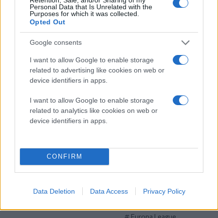
πάνω του τα βλέμματα
Personal Data that Is Unrelated with the
Purposes for which it was collected.
και ομάδων από Ιταλία,
Opted Out
Ισπανία
ποδόσφαιρο
ΠΑΟΚ
Google consents
Europa League
I want to allow Google to enable storage
Super League
related to advertising like cookies on web or
device identifiers in apps.
πριν 2 ώρες
ΠΑΟΚ: Για το πρώτο
I want to allow Google to enable storage
βήμα πρόκρισης
related to analytics like cookies on web or
κόντρα στην Άντερλεχτ
device identifiers in apps.
στην κατάμεστη
Τούμπα
Ο Δικέφαλος υποδέχεται
CONFIRM
(20:45) τους Βέλγους στο
πρώτο ματς για τον 3ο
προκριματικό γύρο του
Data Deletion
Data Access
Privacy Policy
Europa League
ποδόσφαιρο
ΠΑΟΚ
Europa League