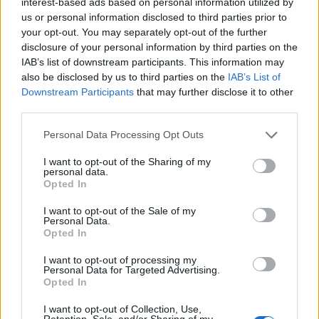
Διαβάστε περισσότερα
interest-based ads based on personal information utilized by
us or personal information disclosed to third parties prior to
your opt-out. You may separately opt-out of the further
πριν 1 ώρα
disclosure of your personal information by third parties on the
ΠΑΟΚ: Ο Γιαννούλης
IAB’s list of downstream participants. This information may
επέστρεψε στο «σπίτι«
also be disclosed by us to third parties on the
IAB’s List of
του (βίντεο)
Downstream Participants
that may further disclose it to other
Ο 30χρονος διεθνής
third parties.
ακραίος αμυντικός θα
Please note that this website/app uses one or more Google
Personal Data Processing Opt Outs
φοράει τα ασπρόμαυρα
services and may gather and store information including but
μέχρι τον Ιούνιο του 2029
not limited to your visit or usage behaviour. You may click to
I want to opt-out of the Sharing of my
ποδόσφαιρο
ΠΑΟΚ
personal data.
grant or deny consent to Google and its third-party tags to
Super League
Opted In
use your data for below specified purposes in below Google
Europa League
consent section.
I want to opt-out of the Sale of my
Personal Data.
Opted In
πριν 2 ώρες
Ποια είναι τα δεδομένα
I want to opt-out of processing my
για Ούρε και ΠΑΟΚ
Personal Data for Targeted Advertising.
(βίντεο)
Opted In
Ο 22χρονος Σκωτσέζος
I want to opt-out of Collection, Use,
επιθετικός έχει τραβήξει
Retention, Sale, and/or Sharing of my