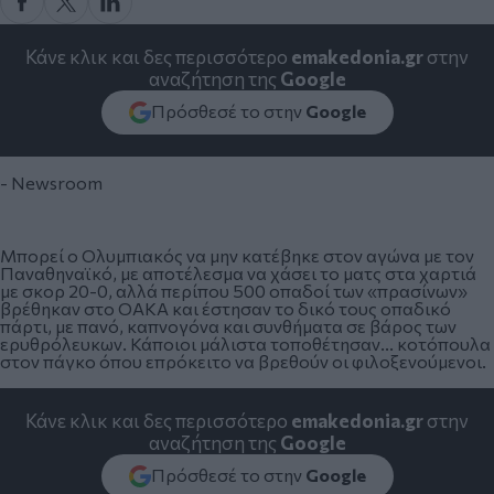
Κάνε κλικ και δες περισσότερο
emakedonia.gr
στην
αναζήτηση της
Google
Πρόσθεσέ το στην
Google
- Newsroom
Μπορεί ο Ολυμπιακός να μην κατέβηκε στον αγώνα με τον
Παναθηναϊκό, με αποτέλεσμα να χάσει το ματς στα χαρτιά
με σκορ 20-0, αλλά περίπου 500 οπαδοί των «πρασίνων»
βρέθηκαν στο ΟΑΚΑ και έστησαν το δικό τους οπαδικό
πάρτι, με πανό, καπνογόνα και συνθήματα σε βάρος των
ερυθρόλευκων. Κάποιοι μάλιστα τοποθέτησαν... κοτόπουλα
στον πάγκο όπου επρόκειτο να βρεθούν οι φιλοξενούμενοι.
Κάνε κλικ και δες περισσότερο
emakedonia.gr
στην
αναζήτηση της
Google
Πρόσθεσέ το στην
Google