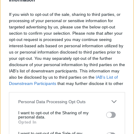
Η
Ισλαμική Δημοκρατία
, που αρνείται για δεκαετίες πως
έχει πρόθεση να αποκτήσει
πυρηνικά όπλα
, υπεραμύνεται
του δικαιώματός της να έχει πολιτικό πρόγραμμα
If you wish to opt-out of the sale, sharing to third parties, or
πυρηνικής ενέργειας
.
processing of your personal or sensitive information for
targeted advertising by us, please use the below opt-out
section to confirm your selection. Please note that after your
«Με όλη του τη δύναμη»
opt-out request is processed you may continue seeing
interest-based ads based on personal information utilized by
Στον
Λίβανο
, το άλλο μέτωπο του πολέμου, η κατάσταση
us or personal information disclosed to third parties prior to
παραμένει εξαιρετικά ασταθής, παρά την
κατάπαυση του
your opt-out. You may separately opt-out of the further
πυρός
10 ημερών σε ισχύ από την Παρασκευή ανάμεσα στον
disclosure of your personal information by third parties on the
στρατό του
Ισραήλ
και τη
Χεζμπολά
, που
αλληλοκατηγορούνται για παραβιάσεις της.
IAB’s list of downstream participants. This information may
also be disclosed by us to third parties on the
IAB’s List of
Downstream Participants
that may further disclose it to other
third parties.
Ο ισραηλινός στρατός έλαβε διαταγή να χρησιμοποιήσει
«όλη του τη δύναμη» αν τα μέλη του αντιμετωπίσουν
«οποιαδήποτε απειλή», σύμφωνα με τον υπουργό Άμυνας
Please note that this website/app uses one or more Google
Personal Data Processing Opt Outs
Ισραέλ Κατς
.
services and may gather and store information including but
not limited to your visit or usage behaviour. You may click to
I want to opt-out of the Sharing of my
personal data.
grant or deny consent to Google and its third-party tags to
Opted In
Είχε διαμηνύσει επανειλημμένα ότι το
Ισραήλ
θα
use your data for below specified purposes in below Google
κατεδαφίσει σπίτια κατά μήκος των συνόρων και θα
consent section.
I want to opt-out of the Sale of my