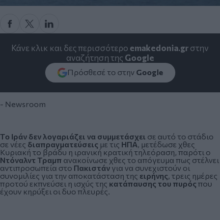
Κάνε κλικ και δες περισσότερο
emakedonia.gr
στην
αναζήτηση της
Google
Πρόσθεσέ το στην
Google
- Newsroom
Το
Ιράν
δεν λογαριάζει να συμμετάσχει
σε αυτό το στάδιο
σε νέες
διαπραγματεύσεις
με τις
ΗΠΑ
, μετέδωσε χθες
Κυριακή το βράδυ η ιρανική κρατική τηλεόραση, παρότι ο
Ντόναλντ Τραμπ
ανακοίνωσε χθες το απόγευμα πως στέλνει
αντιπροσωπεία στο
Πακιστάν
για να συνεχιστούν οι
συνομιλίες για την αποκατάσταση της
ειρήνης
, τρεις ημέρες
προτού εκπνεύσει η ισχύς της
κατάπαυσης του πυρός
που
έχουν κηρύξει οι δυο πλευρές.