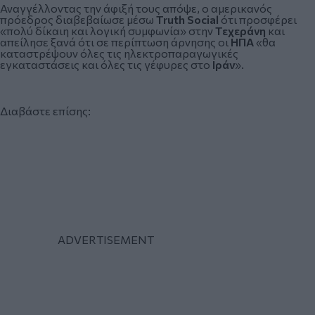
Αναγγέλλοντας την άφιξή τους απόψε, ο αμερικανός
πρόεδρος διαβεβαίωσε μέσω
Truth Social
ότι προσφέρει
«πολύ δίκαιη και λογική συμφωνία» στην
Τεχεράνη
και
απείλησε ξανά ότι σε περίπτωση άρνησης οι
ΗΠΑ
«θα
καταστρέψουν όλες τις ηλεκτροπαραγωγικές
εγκαταστάσεις και όλες τις γέφυρες στο
Ιράν
».
Διαβάστε επίσης: