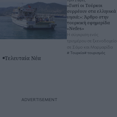
πριν 2 ώρες
«Γιατί οι Τούρκοι
συρρέουν στα ελληνικά
νησιά;»: Άρθρο στην
τουρκική εφημερίδα
«Nefes»
Η σύγκριση ενός
τριημέρου σε ξκενοδοχείο
σε Σάμο και Μαρμαρίδα
Τουρκία
τουρισμός
Τελευταία Νέα