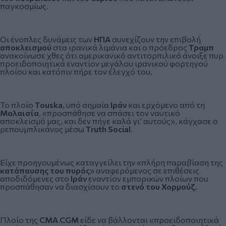
παγκοσμίως.
Οι ένοπλες δυνάμεις των
ΗΠΑ
συνεχίζουν την επιβολή
αποκλεισμού
στα ιρανικά λιμάνια και ο πρόεδρος
Τραμπ
ανακοίνωσε χθες ότι αμερικανικό αντιτορπιλικό άνοιξε πυρ
προειδοποιητικά εναντίον μεγάλου ιρανικού φορτηγού
πλοίου και κατόπιν πήρε τον έλεγχό του.
Το πλοίο
Touska
, υπό σημαία
Ιράν
και ερχόμενο από τη
Μαλαισία
, «προσπάθησε να σπάσει τον ναυτικό
αποκλεισμό μας, και δεν πήγε καλά γι’ αυτούς», κάγχασε ο
ρεπουμπλικάνος μέσω
Truth Social
.
Είχε προηγουμένως καταγγείλει την «πλήρη παραβίαση της
κατάπαυσης του πυρός
» αναφερόμενος σε επιθέσεις
αποδιδόμενες στο
Ιράν
εναντίον εμπορικών πλοίων που
προσπάθησαν να διασχίσουν το
στενό του Χορμούζ
.
Πλοίο της
CMA CGM
είδε να βάλλονται «προειδοποιητικά