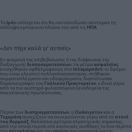
Το
Ιράν
υπόσχεται ότι θα «ανταποδώσει σύντομα» τη
σύλληψη εμπορικού πλοίου του από τις
ΗΠΑ
«Δεν πήγε καλά γι’ αυτούς»
Εν αναμονή της επιβεβαίωσης ή της διάψευσης της
διεξαγωγής
διαπραγματεύσεων
, τα μέτρα
ασφαλείας
ενισχύθηκαν οφθαλμοφανώς στο
Ισλαμαμπάντ
: οι δρόμοι
που είναι κλειστοί πολλαπλασιάστηκαν, στήθηκαν
συρματοπλέγματα και οδοφράγματα, διαπίστωσαν
δημοσιογράφοι του
Γαλλικού Πρακτορείου
, ειδικά γύρω
από τα πιο αυστηρά φυλασσόμενα ξενοδοχεία της
πακιστανικής πρωτεύουσας.
Πέραν των
διαπραγματεύσεων
, η
Ουάσιγκτον
και η
Τεχεράνη
συνεχίζουν να συγκρούονται γύρω από το
στενό
του Χορμούζ
, θαλάσσια αρτηρία στρατηγικής σημασίας,
από την οποία περνά υπό κανονικές συνθήκες το ένα πέμπτο
του
πετρελαίου
και του
αερίου
που καταναλώνεται