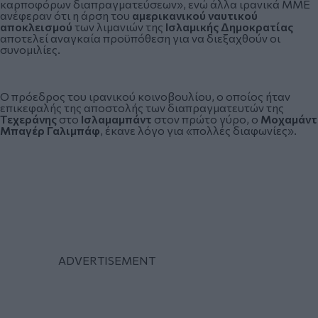
καρποφόρων διαπραγματεύσεων», ενώ άλλα ιρανικά ΜΜΕ
ανέφεραν ότι η άρση του
αμερικανικού ναυτικού
αποκλεισμού
των λιμανιών της
Ισλαμικής Δημοκρατίας
αποτελεί αναγκαία προϋπόθεση για να διεξαχθούν οι
συνομιλίες.
Ο πρόεδρος του ιρανικού κοινοβουλίου, ο οποίος ήταν
επικεφαλής της αποστολής των διαπραγματευτών της
Τεχεράνης
στο
Ισλαμαμπάντ
στον πρώτο γύρο, ο
Μοχαμάντ
Μπαγέρ Γαλιμπάφ
, έκανε λόγο για «πολλές διαφωνίες».