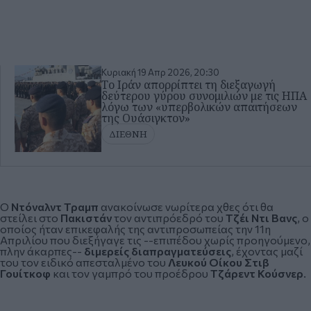
Κυριακή 19 Απρ 2026, 20:30
Το Ιράν απορρίπτει τη διεξαγωγή
δεύτερου γύρου συνομιλιών με τις ΗΠΑ
λόγω των «υπερβολικών απαιτήσεων
της Ουάσιγκτον»
ΔΙΕΘΝΗ
Ο
Ντόναλντ Τραμπ
ανακοίνωσε νωρίτερα χθες ότι θα
στείλει στο
Πακιστάν
τον αντιπρόεδρό του
Τζέι Ντι Βανς
, ο
οποίος ήταν επικεφαλής της αντιπροσωπείας την 11η
Απριλίου που διεξήγαγε τις --επιπέδου χωρίς προηγούμενο,
πλην άκαρπες--
διμερείς διαπραγματεύσεις
, έχοντας μαζί
του τον ειδικό απεσταλμένο του
Λευκού Οίκου
Στιβ
Γουίτκοφ
και τον γαμπρό του προέδρου
Τζάρεντ Κούσνερ
.