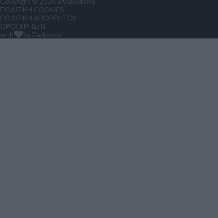
Copyright © 2026 eMakedonia
ΠΟΛΙΤΙΚΗ COOKIES
ΠΟΛΙΤΙΚΗ ΑΠΟΡΡΗΤΟΥ
ΟΡΟΙ ΧΡΗΣΗΣ
with
by Darkpony