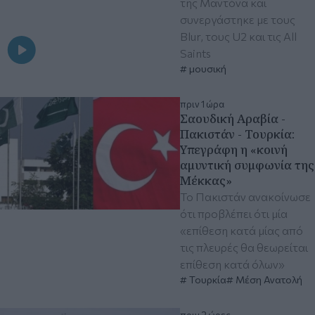
της Μαντόνα και
συνεργάστηκε με τους
Blur, τους U2 και τις All
Saints
μουσική
πριν 1 ώρα
Σαουδική Αραβία -
Πακιστάν - Τουρκία:
Υπεγράφη η «κοινή
αμυντική συμφωνία της
Μέκκας»
Το Πακιστάν ανακοίνωσε
ότι προβλέπει ότι μία
«επίθεση κατά μίας από
τις πλευρές θα θεωρείται
επίθεση κατά όλων»
Τουρκία
Μέση Ανατολή