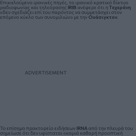
Επικαλούμενο ιρανικές πηγές, το ιρανικό κρατικό δίκτυο
ραδιοφωνίας και τηλεόρασης
IRIB
ανέφερε ότι η
Τεχεράνη
«δεν σχεδιάζει επί του παρόντος να συμμετάσχει στον
επόμενο κύκλο των συνομιλιών» με την
Ουάσιγκτον
.
Το επίσημο πρακτορείο ειδήσεων
IRNA
από την πλευρά του
σημείωσε ότι δεν υφίσταται «καμιά καθαρή προοπτική