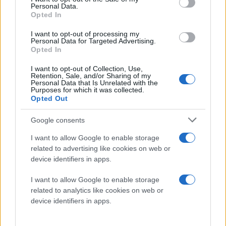
δημιουργήσει «ζώνη ασφαλείας» και, σύμφωνα με το
Personal Data.
λιβανικό επίσημο πρακτορείο ειδήσεων
ANI
, οι
Opted In
καταστροφές σπιτιών συνεχίζονται σε παραμεθόριες
κοινότητες.
I want to opt-out of processing my
Personal Data for Targeted Advertising.
Opted In
«Δεν ξέρουμε τι θα γίνει, δεν ξέρω αν πρέπει να ξαναφτιάξω
το μαγαζί μου ή αν οι βομβαρδισμοί θα ξαναρχίσουν», είπε
I want to opt-out of Collection, Use,
χαρακτηριστικά ο
Αλί Ασί
, στα συντρίμμια του
Retention, Sale, and/or Sharing of my
καταστήματος ρούχων που του ανήκει στη
Ναμπάτια
Personal Data that Is Unrelated with the
(νότια).
Purposes for which it was collected.
Opted Out
Κάνε κλικ και δες περισσότερο
emakedonia.gr
στην
Google consents
αναζήτηση της
Google
I want to allow Google to enable storage
Πρόσθεσέ το στην
Google
related to advertising like cookies on web or
device identifiers in apps.
I want to allow Google to enable storage
related to analytics like cookies on web or
ΔΙΕΘΝΗ
Ιράν
ΗΠΑ
Ισραήλ
Μέση Ανατολή
device identifiers in apps.