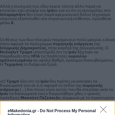
Αλλά η συνέχισή του «δεν έκανε τίποτε άλλο παρά να
επιτείνει την υποψία του
Ιράν
» για το ότι οι συνομιλίες στο
Ισλαμαμπάντ
δεν είναι παρά αμερικανικό δόλιο τέχνασμα
«προτού εξαπολυθεί νέα στρατιωτική επίθεση», πρόσθεσε
μέσω
X
.
Οι θέσεις των δυο πλευρών παραμένουν πολύ μακριά, ειδικά
όσον αφορά το πρόγραμμα
πυρηνικής ενέργειας
της
Ισλαμικής Δημοκρατίας
, στην καρδιά της σύγκρουσης. Ο
Ντόναλντ Τραμπ
υποστήριξε ότι το
Ιράν
δέχτηκε να
παραδώσει στις
ΗΠΑ
τις ποσότητες
ουρανίου
εμπλουτισμένου
σε υψηλό βαθμό, κρίσιμου διακυβεύματος.
Η
Τεχεράνη
το διέψευσε ξερά.
«Ο
Τραμπ
λέει ότι το
Ιράν
δεν πρέπει να ασκήσει τα
δικαιώματά του σε ό,τι αφορά το πεδίο της
πυρηνικής
ενέργειας
(...) Και ποιος είναι αυτός που θα στερήσει από το
Ιράν
τα δικαιώματά του;» διερωτήθηκε χθες ο ιρανός
πρόεδρος
Μασούντ Πεζεσκιάν
, σύμφωνα με το πρακτορείο
ISNA
.
eMakedonia.gr -
Do Not Process My Personal
Information