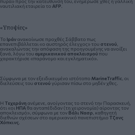
πυρά» προς την κατεύθυνσή του, ενημέρωσε χθες η γαλλική
ναυτιλιακή εταιρεία το
AFP
.
«Υποψίες»
Το
Ιράν
ανακοίνωσε προχθές Σάββατο πως
επανεπιβάλλεται «ο αυστηρός έλεγχος» του
στενού
,
ανακαλώντας την απόφαση της προηγουμένης να ανοίξει
ξανά, λόγω του
αμερικανικού αποκλεισμού
που
χαρακτήρισε «παράνομο και εγκληματικό».
Σύμφωνα με τον εξειδικευμένο ιστότοπο
MarineTraffic
, οι
διελεύσεις του
στενού
γύρισαν πίσω στο μηδέν χθες.
Η
Τεχεράνη
ανέμενε, ανοίγοντας το στενό την Παρασκευή,
ότι «οι
ΗΠΑ
θα ανταπέδιδαν (τη χειρονομία) αίροντας τον
αποκλεισμό», σύμφωνα με τον
Βάλι Νασρ
, καθηγητή
διεθνών σχέσεων στο αμερικανικό πανεπιστήμιο
Τζονς
Χόπκινς
.