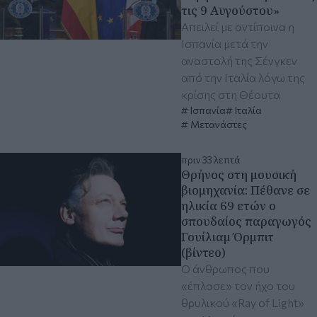
τις 9 Αυγούστου»
Απειλεί με αντίποινα η
Ισπανία μετά την
αναστολή της Σένγκεν
από την Ιταλία λόγω της
κρίσης στη Θέουτα
Ισπανία
Ιταλία
Μετανάστες
πριν 33 λεπτά
Θρήνος στη μουσική
βιομηχανία: Πέθανε σε
ηλικία 69 ετών ο
σπουδαίος παραγωγός
Γουίλιαμ Όρμπιτ
(βίντεο)
Ο άνθρωπος που
«έπλασε» τον ήχο του
θρυλικού «Ray of Light»