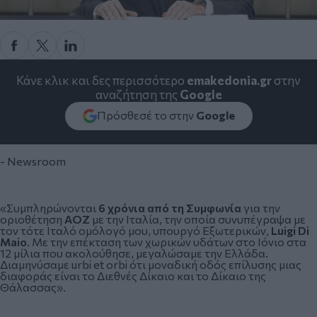
Κάνε κλικ και δες περισσότερο
emakedonia.gr
στην
αναζήτηση της
Google
Πρόσθεσέ το στην
Google
- Newsroom
«Συμπληρώνονται
6 χρόνια από τη Συμφωνία
για την
οριοθέτηση
ΑΟΖ
με την
Ιταλία
, την οποία συνυπέγραψα με
τον τότε Ιταλό ομόλογό μου, υπουργό Εξωτερικών,
Luigi Di
Maio
. Με την επέκταση των χωρικών υδάτων στο Ιόνιο στα
12 μίλια που ακολούθησε, μεγαλώσαμε την Ελλάδα.
Διαμηνύσαμε urbi et orbi ότι μοναδική οδός επίλυσης μιας
διαφοράς είναι το Διεθνές Δίκαιο και το Δίκαιο της
Θάλασσας».