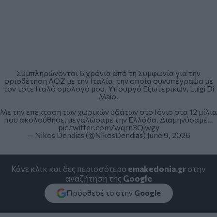
Συμπληρώνονται 6 χρόνια από τη Συμφωνία για την
οριοθέτηση ΑΟΖ με την Ιταλία, την οποία συνυπέγραψα με
τον τότε Ιταλό ομόλογό μου, Υπουργό Εξωτερικών, Luigi Di
Maio.
Με την επέκταση των χωρικών υδάτων στο Ιόνιο στα 12 μίλια
που ακολούθησε, μεγαλώσαμε την Ελλάδα. Διαμηνύσαμε…
pic.twitter.com/wqrn3Qjwgy
— Nikos Dendias (@NikosDendias)
June 9, 2026
Κάνε κλικ και δες περισσότερο
emakedonia.gr
στην
αναζήτηση της
Google
Πρόσθεσέ το στην
Google