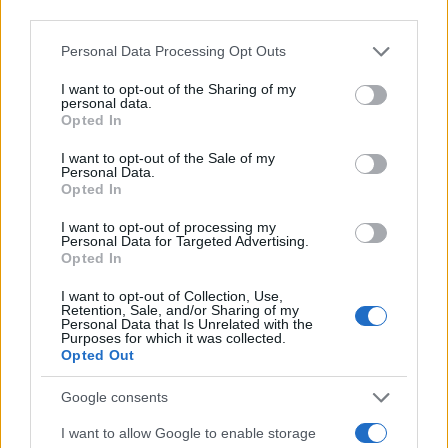
third parties.
Τρίτη 09 Ιου 2026, 14:22
Κομισιόν για την
Please note that this website/app uses one or more Google
Personal Data Processing Opt Outs
τουρκική παρενόχληση:
services and may gather and store information including but
«Θα διερευνήσουμε τι
not limited to your visit or usage behaviour. You may click to
I want to opt-out of the Sharing of my
personal data.
συνέβη»
grant or deny consent to Google and its third-party tags to
Opted In
«Θα είμαστε σε επαφή με
use your data for below specified purposes in below Google
consent section.
τους ομολόγους μας στην
I want to opt-out of the Sale of my
Personal Data.
Κύπρο», είπε η
Opted In
εκπρόσωπος Τύπου
Ευρωπαϊκή Ένωση
I want to opt-out of processing my
Personal Data for Targeted Advertising.
Νίκος Δένδιας
Κύπρος
Opted In
I want to opt-out of Collection, Use,
πριν 20 λεπτά
Retention, Sale, and/or Sharing of my
Άρειος Πάγος: Ο
Personal Data that Is Unrelated with the
εισαγγελέας Ε.
Purposes for which it was collected.
Opted Out
Μπακέλας απέρριψε
αιτήσεις για να
Google consents
ανασυρθεί από το
αρχείο η υπόθεση των
I want to allow Google to enable storage