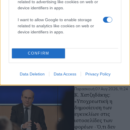
τηλεφωνικών
related to advertising like cookies on web or
υποκλοπών
device identifiers in apps.
Απέρριψε τα αιτήματα
I want to allow Google to enable storage
του πρώην
related to analytics like cookies on web or
πρωθυπουργού Αντώνη
device identifiers in apps.
Σαμαρά, του πρώην
υπουργού Χρίστου
Σπίρτζη και του
CONFIRM
δικηγόρου
Ζαχαρία Κεσσέ
Υποκλοπές
δικαστικά
Data Deletion
Data Access
Privacy Policy
Αντώνης Σαμαράς
Παρασκευή 07 Αυγ 2026, 11:24
Κ. Χατζηδάκης:
«Υποχρεωτική η
δημοσίευση των
εγκυκλίων στις
ιστοσελίδες των
φορέων - Ό,τι δεν