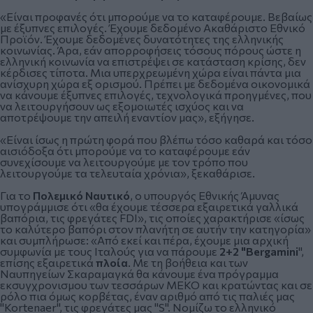
«Είναι προφανές ότι μπορούμε να το καταφέρουμε. Βεβαίως
με έξυπνες επιλογές. Έχουμε δεδομένο Ακαθάριστο Εθνικό
Προϊόν. Έχουμε δεδομένες δυνατότητες της ελληνικής
κοινωνίας. Άρα, εάν απορροφήσεις τόσους πόρους ώστε η
ελληνική κοινωνία να επιστρέψει σε κατάσταση κρίσης, δεν
κέρδισες τίποτα. Μια υπερχρεωμένη χώρα είναι πάντα μια
ανίσχυρη χώρα εξ ορισμού. Πρέπει με δεδομένα οικονομικά
να κάνουμε έξυπνες επιλογές, τεχνολογικά προηγμένες, που
να λειτουργήσουν ως εξομοιωτές ισχύος και να
αποτρέψουμε την απειλή εναντίον μας», εξήγησε.
«Είναι ίσως η πρώτη φορά που βλέπω τόσο καθαρά και τόσο
αισιόδοξα ότι μπορούμε να το καταφέρουμε εάν
συνεχίσουμε να λειτουργούμε με τον τρόπο που
λειτουργούμε τα τελευταία χρόνια», ξεκαθάρισε.
Για το
Πολεμικό Ναυτικό
, ο υπουργός Εθνικής Άμυνας
υπογράμμισε ότι «θα έχουμε τέσσερα εξαιρετικά γαλλικά
βαπόρια, τις φρεγάτες FDI», τις οποίες χαρακτήρισε «ίσως
το καλύτερο βαπόρι στον πλανήτη σε αυτήν την κατηγορία»
και συμπλήρωσε: «Από εκεί και πέρα, έχουμε μια αρχική
συμφωνία με τους Ιταλούς για να πάρουμε
2+2 "Bergamini
",
επίσης εξαιρετικά
πλοία
. Με τη βοήθεια και των
Ναυπηγείων Σκαραμαγκά θα κάνουμε ένα πρόγραμμα
εκσυγχρονισμου των τεσσάρων ΜΕΚΟ και κρατώντας και σε
ρόλο πια όμως κορβέτας, έναν αριθμό από τις παλιές μας
"Kortenaer", τις φρεγάτες μας "S". Νομίζω το ελληνικό