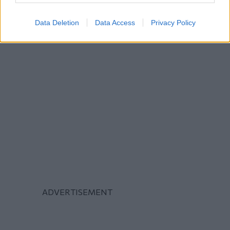
ΠΟΛΙΤΙΚΗ
Νίκος Δένδιας
Data Deletion
Data Access
Privacy Policy