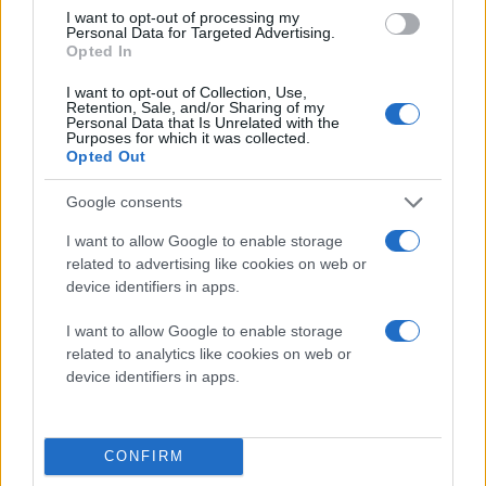
πτυχίου BS Ηλεκτρολόγου Μηχανικού και Μηχανικού
I want to opt-out of processing my
Υπολογιστών από το Πανεπιστήμιο Rutgers.
Personal Data for Targeted Advertising.
Opted In
Στη συζήτηση παρέστησαν ο αρχηγός ΓΕΕΘΑ, στρατηγός
Δημήτριος Χούπης, ο αρχηγός ΓΕΝ, αντιναύαρχος
I want to opt-out of Collection, Use,
Δημήτριος-Ελευθέριος Κατάρας, ο αρχηγός ΓΕΑ,
Retention, Sale, and/or Sharing of my
αντιπτέραρχος Δημοσθένης Γρηγοριάδης, ο υπαρχηγός
Personal Data that Is Unrelated with the
ΓΕΣ, αντιστράτηγος Ανδρέας Κορωνάκης, ο γενικός
Purposes for which it was collected.
διευθυντής Αμυντικών Εξοπλισμών και Επενδύσεων (ΓΔΑΕΕ)
Opted Out
του υπουργείου Εθνικής Άμυνας, υποστράτηγος Ιωάννης
Μπούρας και ο διευθυντής του ΣΤ' Κλάδου του ΓΕΕΘΑ,
υποστράτηγος Γεώργιος Πανούσης.
Google consents
Παρευρέθη, επίσης, ο αντιπρόεδρος και διευθύνων
I want to allow Google to enable storage
σύμβουλος των Ναυπηγείων Σκαραμαγκά, Μιλτιάδης
related to advertising like cookies on web or
Βαρβιτσιώτης.
device identifiers in apps.
Κάνε κλικ και δες περισσότερο
emakedonia.gr
στην
I want to allow Google to enable storage
αναζήτηση της
Google
related to analytics like cookies on web or
device identifiers in apps.
Πρόσθεσέ το στην
Google
CONFIRM