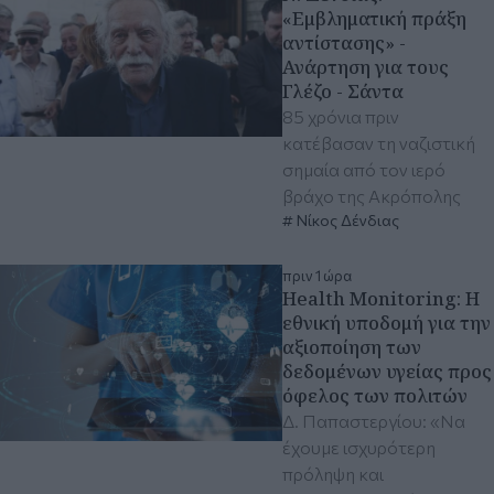
«Εμβληματική πράξη
αντίστασης» -
Ανάρτηση για τους
Γλέζο - Σάντα
85 χρόνια πριν
κατέβασαν τη ναζιστική
σημαία από τον ιερό
βράχο της Ακρόπολης
Νίκος Δένδιας
πριν 1 ώρα
Health Monitoring: Η
εθνική υποδομή για την
αξιοποίηση των
δεδομένων υγείας προς
όφελος των πολιτών
Δ. Παπαστεργίου: «Να
έχουμε ισχυρότερη
πρόληψη και