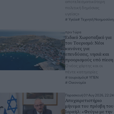
αποτελεσματικότερη
πολιτική δημόσιας
υγείας»
Υγεία
Τεχνητή Νοημοσύνη
πριν 1 ώρα
Ειδικό Χωροταξικό για
τον Τουρισμό: Νέοι
κανόνες για
επενδύσεις, νησιά και
προορισμούς υπό πίεση
Ο νέος χάρτης και οι
πέντε κατηγορίες
τουρισμός
ΥΠΕΝ
Οικονομία
Παρασκευή 07 Αυγ 2026, 22:24
Αποχαιρετιστήριο
μήνυμα του πρέσβη του
Ισραήλ: «Φεύγω με την