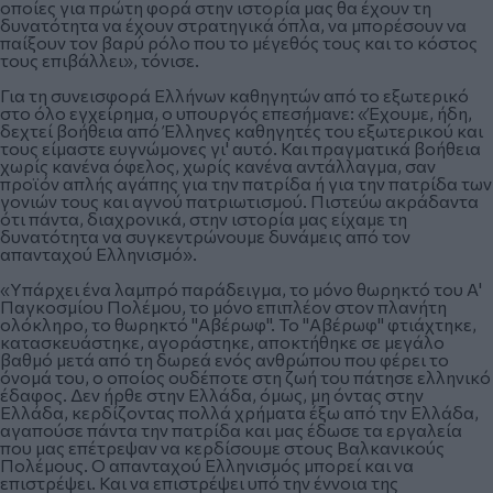
οποίες για πρώτη φορά στην ιστορία μας θα έχουν τη
δυνατότητα να έχουν στρατηγικά όπλα, να μπορέσουν να
παίξουν τον βαρύ ρόλο που το μέγεθός τους και το κόστος
τους επιβάλλει», τόνισε.
Για τη συνεισφορά Ελλήνων καθηγητών από το εξωτερικό
στο όλο εγχείρημα, ο υπουργός επεσήμανε: «Έχουμε, ήδη,
δεχτεί βοήθεια από Έλληνες καθηγητές του εξωτερικού και
τους είμαστε ευγνώμονες γι' αυτό. Και πραγματικά βοήθεια
χωρίς κανένα όφελος, χωρίς κανένα αντάλλαγμα, σαν
προϊόν απλής αγάπης για την πατρίδα ή για την πατρίδα των
γονιών τους και αγνού πατριωτισμού. Πιστεύω ακράδαντα
ότι πάντα, διαχρονικά, στην ιστορία μας είχαμε τη
δυνατότητα να συγκεντρώνουμε δυνάμεις από τον
απανταχού Ελληνισμό».
«Υπάρχει ένα λαμπρό παράδειγμα, το μόνο θωρηκτό του Α'
Παγκοσμίου Πολέμου, το μόνο επιπλέον στον πλανήτη
ολόκληρο, το θωρηκτό "Αβέρωφ". Το "Αβέρωφ" φτιάχτηκε,
κατασκευάστηκε, αγοράστηκε, αποκτήθηκε σε μεγάλο
βαθμό μετά από τη δωρεά ενός ανθρώπου που φέρει το
όνομά του, ο οποίος ουδέποτε στη ζωή του πάτησε ελληνικό
έδαφος. Δεν ήρθε στην Ελλάδα, όμως, μη όντας στην
Ελλάδα, κερδίζοντας πολλά χρήματα έξω από την Ελλάδα,
αγαπούσε πάντα την πατρίδα και μας έδωσε τα εργαλεία
που μας επέτρεψαν να κερδίσουμε στους Βαλκανικούς
Πολέμους. Ο απανταχού Ελληνισμός μπορεί και να
επιστρέψει. Και να επιστρέψει υπό την έννοια της