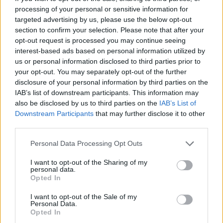
Για την Τουρκία, ο υπουργός Εθνικής Άμυνας επεσήμανε:
processing of your personal or sensitive information for
«
Σέβομαι απολύτως την Τουρκία
και σέβομαι απολύτως
αυτό το οποίο έχει κατορθώσει και πρέπει να πω ότι για
targeted advertising by us, please use the below opt-out
αυτό που κατόρθωσε είναι αξιέπαινη. Γιατί κατάφερε να δει
section to confirm your selection. Please note that after your
έγκαιρα την τεχνολογία των αυτόνομων, ιδίως των
opt-out request is processed you may continue seeing
αυτόνομων στον αέρα και να δημιουργήσει μια μεγάλη
παραγωγική βάση. Να δημιουργήσει μια εξαγωγική βάση.
interest-based ads based on personal information utilized by
Αυτό είναι κάτι το οποίο πρέπει να το αναγνωρίσουμε».
us or personal information disclosed to third parties prior to
your opt-out. You may separately opt-out of the further
Για το πολιτικό σύστημα και την αντίληψη για τις
disclosure of your personal information by third parties on the
προκλήσεις που αντιμετωπίζει η Ελλάδα
, τόνισε πως
«πρέπει να διαμορφώσουμε μια κοινή αντίληψη για τις
IAB’s list of downstream participants. This information may
βασικές μας επιλογές» και πρόσθεσε: «Να εμπιστευτούμε
also be disclosed by us to third parties on the
IAB’s List of
την ηγεσία των Ενόπλων Δυνάμεων, την εκάστοτε ηγεσία
Downstream Participants
that may further disclose it to other
των Ενόπλων Δυνάμεων, να καταλήξει στις σωστές
αποφάσεις και να εξαιρέσουμε από την πολιτική
third parties.
αντιπαλότητα το συγκεκριμένο υπουργείο, ώστε να μπορεί
να κινηθεί».
Please note that this website/app uses one or more Google
Personal Data Processing Opt Outs
services and may gather and store information including but
Σημειώνεται ότι ο κ. Μαυρούκας, ο οποίος συμμετείχε στη
συζήτηση, ηγείται του σχεδίου ανάπτυξης προϊόντων, σε
not limited to your visit or usage behaviour. You may click to
I want to opt-out of the Sharing of my
personal data.
εφαρμογή του στρατηγικού οράματος της εταιρείας
grant or deny consent to Google and its third-party tags to
Opted In
«Saronic Technologies»" Με 11 χρόνια εμπειρίας ως μέλος
use your data for below specified purposes in below Google
της Δύναμης Ειδικών Επιχειρήσεων του Πολεμικού
consent section.
Ναυτικού των ΗΠΑ (Navy SEAL) και με 8 αποστολές σε
I want to opt-out of the Sale of my
εμπόλεμες ζώνες, διαθέτει άμεση γνώση του κρίσιμου ρόλου
Personal Data.
που διαδραματίζει η προηγμένη στρατιωτική τεχνολογία.
Opted In
Είναι κάτοχος MBA από το Wharton School of Business και