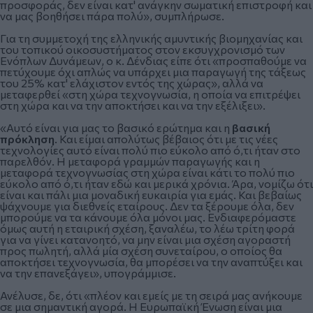
προσφοράς, δεν είναι κατ' ανάγκην σωματική επιστροφή και
να μας βοηθήσει πάρα πολύ», συμπλήρωσε.
Για τη συμμετοχή της ελληνικής αμυντικής βιομηχανίας και
του τοπικού οικοσυστήματος στον εκσυγχρονισμό των
Ενόπλων Δυνάμεων, ο κ. Δένδιας είπε ότι «προσπαθούμε να
πετύχουμε όχι απλώς να υπάρχει μια παραγωγή της τάξεως
του 25% κατ' ελάχιστον εντός της χώρας», αλλά να
μεταφερθεί «στη χώρα τεχνογνωσία, η οποία να επιτρέψει
στη χώρα και να την αποκτήσει και να την εξέλιξει».
«Αυτό είναι για μας το βασικό ερώτημα και η
βασική
πρόκληση
. Και είμαι απολύτως βέβαιος ότι με τις νέες
τεχνολογίες αυτό είναι πολύ πιο εύκολο από ό,τι ήταν στο
παρελθόν. Η μεταφορά γραμμών παραγωγής και η
μεταφορά τεχνογνωσίας στη χώρα είναι κάτι το πολύ πιο
εύκολο από ό,τι ήταν εδώ και μερικά χρόνια. Άρα, νομίζω ότι
είναι και πάλι μια μοναδική ευκαιρία για εμάς. Και βεβαίως
ψάχνουμε για διεθνείς εταίρους. Δεν τα ξέρουμε όλα, δεν
μπορούμε να τα κάνουμε όλα μόνοι μας. Ενδιαφερόμαστε
όμως αυτή η εταιρική σχέση, ξαναλέω, το λέω τρίτη φορά
για να γίνει κατανοητό, να μην είναι μια σχέση αγοραστή
προς πωλητή, αλλά μία σχέση συνεταίρου, ο οποίος θα
αποκτήσει τεχνογνωσία, θα μπορέσει να την αναπτύξει και
να την επανεξάγει», υπογράμμισε.
Ανέλυσε, δε, ότι «πλέον και εμείς με τη σειρά μας ανήκουμε
σε μια σημαντική αγορά. Η Ευρωπαϊκή Ένωση είναι μια