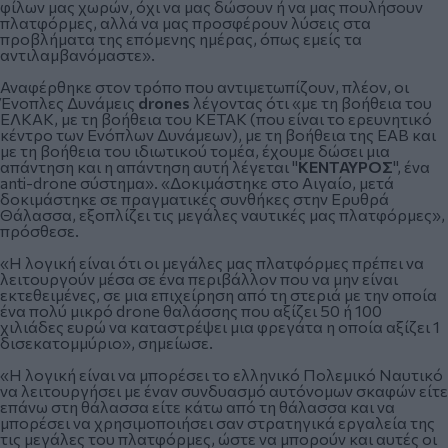
φίλων μας χωρών, όχι να μας δώσουν ή να μας πουλήσουν
πλατφόρμες, αλλά να μας προσφέρουν λύσεις στα
προβλήματα της επόμενης ημέρας, όπως εμείς τα
αντιλαμβανόμαστε».
Αναφέρθηκε στον τρόπο που αντιμετωπίζουν, πλέον, οι
Ένοπλες Δυνάμεις
drones
λέγοντας ότι «με τη βοήθεια του
ΕΛΚΑΚ, με τη βοήθεια του ΚΕΤΑΚ (που είναι το ερευνητικό
κέντρο των Ενόπλων Δυνάμεων), με τη βοήθεια της ΕΑΒ και
με τη βοήθεια του ιδιωτικού τομέα, έχουμε δώσει μια
απάντηση και η απάντηση αυτή λέγεται "
ΚΕΝΤΑΥΡΟΣ
", ένα
anti-drone σύστημα». «Δοκιμάστηκε στο Αιγαίο, μετά
δοκιμάστηκε σε πραγματικές συνθήκες στην Ερυθρά
Θάλασσα, εξοπλίζει τις μεγάλες ναυτικές μας πλατφόρμες»,
πρόσθεσε.
«Η λογική είναι ότι οι μεγάλες μας πλατφόρμες πρέπει να
λειτουργούν μέσα σε ένα περιβάλλον που να μην είναι
εκτεθειμένες, σε μια επιχείρηση από τη στεριά με την οποία
ένα πολύ μικρό drone θαλάσσης που αξίζει 50 ή 100
χιλιάδες ευρώ να καταστρέψει μια φρεγάτα η οποία αξίζει 1
δισεκατομμύριο», σημείωσε.
«Η λογική είναι να μπορέσει το ελληνικό Πολεμικό Ναυτικό
να λειτουργήσει με έναν συνδυασμό αυτόνομων σκαφών είτε
επάνω στη θάλασσα είτε κάτω από τη θάλασσα και να
μπορέσει να χρησιμοποιήσει σαν στρατηγικά εργαλεία της
τις μεγάλες του πλατφόρμες, ώστε να μπορούν και αυτές οι