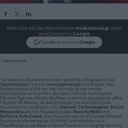
Κάνε κλικ και δες περισσότερο
emakedonia.gr
στην
αναζήτηση της
Google
Πρόσθεσέ το στην
Google
- Newsroom
Την ανάγκη αξιοποίησης «του μεγάλου εξομοιωτή, της
τεχνολογίας
» για τον
εκσυγχρονισμό
των δομών, των
δυνατοτήτων αλλά και της λογικής με την οποία
λειτουργούν οι
Ένοπλες Δυνάμεις
τόνισε ο υπουργός
Εθνικής Άμυνας,
Νίκος Δένδιας
, ο οποίος συμμετείχε χθες,
Πέμπτη 28 Μαϊου, σε συζήτηση με τον συνιδρυτή και
διευθύνοντα σύμβουλο της «
Saronic Technologies»
,
Ντίνο
Μαυρούκα
και τον δημοσιογράφο
Βασίλη Νέδο
στο
Defence Side Event
, που διοργάνωσε το Ελληνικό Κέντρο
Αμυντικής Καινοτομίας (ΕΛΚΑΚ) στο πλαίσιο των
Παναθηναίων, με θέμα «Naval Power in a Charging Security