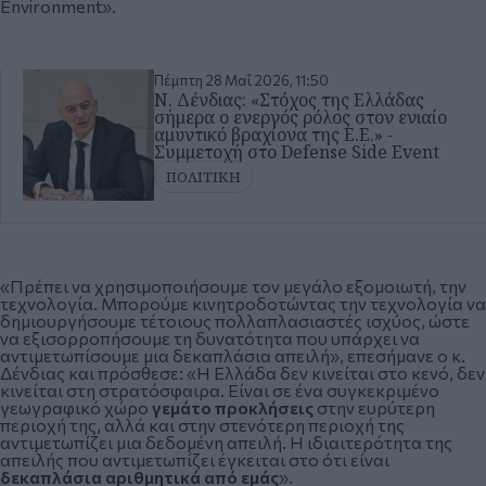
Environment».
Πέμπτη 28 Μαΐ 2026, 11:50
Ν. Δένδιας: «Στόχος της Ελλάδας
σήμερα ο ενεργός ρόλος στον ενιαίο
αμυντικό βραχίονα της Ε.Ε.» -
Συμμετοχή στο Defense Side Event
ΠΟΛΙΤΙΚΗ
«Πρέπει να χρησιμοποιήσουμε τον μεγάλο εξομοιωτή, την
τεχνολογία. Μπορούμε κινητροδοτώντας την τεχνολογία να
δημιουργήσουμε τέτοιους πολλαπλασιαστές ισχύος, ώστε
να εξισορροπήσουμε τη δυνατότητα που υπάρχει να
αντιμετωπίσουμε μια δεκαπλάσια απειλή», επεσήμανε ο κ.
Δένδιας και πρόσθεσε: «Η Ελλάδα δεν κινείται στο κενό, δεν
κινείται στη στρατόσφαιρα. Είναι σε ένα συγκεκριμένο
γεωγραφικό χώρο
γεμάτο προκλήσεις
στην ευρύτερη
περιοχή της, αλλά και στην στενότερη περιοχή της
αντιμετωπίζει μια δεδομένη απειλή. Η ιδιαιτερότητα της
απειλής που αντιμετωπίζει έγκειται στο ότι είναι
δεκαπλάσια αριθμητικά από εμάς
».