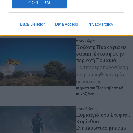
CONFIRM
Ήταν για περισσότερα
από 40 έτη στο χώρο του
ρεπορτάζ, στον έντυπο
Data Deletion
Data Access
Privacy Policy
Τύπο
πριν 1 ώρα
Κοζάνη: Πυρκαγιά σε
δασική έκταση στην
περιοχή Ερμακιά
Για την αεροπυρόσβεση
κινητοποιήθηκαν τρία
αεροσκάφη
φωτιά
Πυροσβεστική
Κοζάνη
πριν 2 ώρες
Πυρκαγιά στο Στεφάνι
Κορίνθου -
Ενημερωτικό μήνυμα