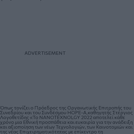
Όπως τονίζει ο Πρόεδρος της Οργανωτικής Επιτροπής του
Συνεδρίου και του Συνδέσμου HOPE-A,καθηγητής Στέργιος
Λογοθετίδης «Το NANOTEXNOLGY 2022 αποτελεί κάθε
χρόνο μια Εθνική προσπάθεια και ευκαιρία για την ανάδειξη
και αξιοποίηση των νέων Τεχνολογιών, των Καινοτομιών και
της νέας Επιχειρηματικότητας με επίκεντρο τη