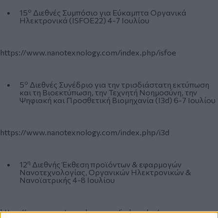
ο
15
Διεθνές Συμπόσιο για Εύκαμπτα Οργανικά
Ηλεκτρονικά (ISFOE22) 4-7 Ιουλίου
https://www.nanotexnology.com/index.php/isfoe
ο
5
Διεθνές Συνέδριο για την τρισδιάστατη εκτύπωση
και τη Βιοεκτύπωση, την Τεχνητή Νοημοσύνη, την
Ψηφιακή και Προσθετική Βιομηχανία (I3d) 6-7 Ιουλίου
https://www.nanotexnology.com/index.php/i3d
η
12
Διεθνής Έκθεση προϊόντων & εφαρμογών
Νανοτεχνολογίας, Οργανικών Ηλεκτρονικών &
Νανοϊατρικής 4-8 Ιουλίου
https://www.nanotexnology.com/index.php/expo