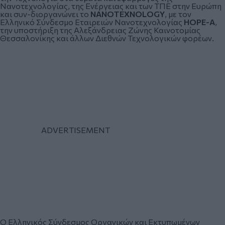
Νανοτεχνολογίας, της Ενέργειας και των ΤΠΕ στην Ευρώπη
και συν-διοργανώνει το
NANOTEXNOLOGY
, με τον
Ελληνικό Σύνδεσμο Εταιρειών Νανοτεχνολογίας
HOPE-A
,
την υποστήριξη της Αλεξάνδρειας Ζώνης Καινοτομίας
Θεσσαλονίκης και άλλων Διεθνών Τεχνολογικών φορέων.
Ο Ελληνικός Σύνδεσμος Οργανικών και Εκτυπωμένων