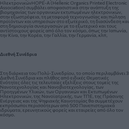
ΗλεκτρονικώνHOPE-A (Hellenic Organics Printed Electronic
Association) συμβάλει αποφασιστικά στην ανάπτυξη της
βιομηχανίας των οργανικών εκτυπωμένων ηλεκτρονικών,
στην εξωστρέφεια, τη μεταφορά τεχνογνωσίας και πώληση
προϊόντων και υπηρεσιών στο εξωτερικό, τη διασύνδεση και
στη δημιουργία συνεργασιών με το εξωτερικό και τους
αντίστοιχους φορείς από όλο τον κόσμο, όπως την Ιαπωνία,
την Κίνα, την Κορέα, την Γαλλία, την Γερμανία, κλπ,
Διεθνή Συνέδρια
Στη διάρκεια του Πολύ-Συνεδρίου, το οποίο περιλαμβάνει 3
Διεθνή Συνέδρια και πλήθος από ειδικές Θεματικές
Ενότητες όλες τις τελευταίες εξελίξεις στους τομείς της
Νανοτεχνολογίας και Νανοβιοτεχνολογίας, των
Προηγμένων Υλικών, των Οργανικών και Εκτυπωμένων
Ηλεκτρονικών, της Νανοϊατρικής, των ΤΠΕ, της Πράσινης
Ενέργειας και της Ψηφιακής Καινοτομίας θα συμμετέχουν
εκπρόσωποι περισσότερων από 500 Πανεπιστημιακά
ιδρύματα, ερευνητικούς φορείς και εταιρείες από όλο τον
κόσμο.