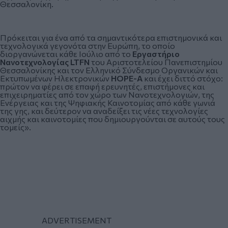
Θεσσαλονίκη.
Πρόκειται για ένα από τα σημαντικότερα επιστημονικά και
τεχνολογικά γεγονότα στην Ευρώπη, το οποίο
διοργανώνεται κάθε Ιούλιο από το
Εργαστήριο
Νανοτεχνολογίας LTFN
του Αριστοτελείου Πανεπιστημίου
Θεσσαλονίκης και τον Ελληνικό Σύνδεσμο Οργανικών και
Εκτυπωμένων Ηλεκτρονικών
HOPE-A
και έχει διττό στόχο:
πρώτον να φέρει σε επαφή ερευνητές, επιστήμονες και
επιχειρηματίες από τον χώρο των Νανοτεχνολογιών, της
Ενέργειας και της Ψηφιακής Καινοτομίας από κάθε γωνιά
της γης, και δεύτερον να αναδείξει τις νέες τεχνολογίες
αιχμής και καινοτομίες που δημιουργούνται σε αυτούς τους
τομείς».