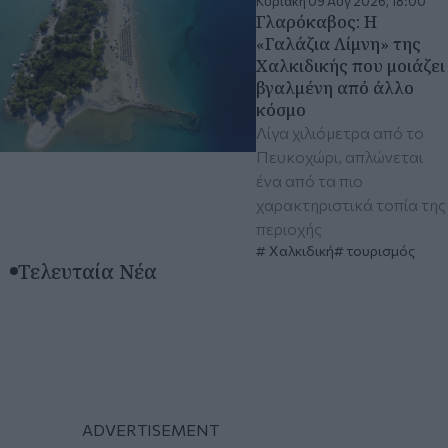
Κυριακή 09 Αυγ 2026, 18:00
Γλαρόκαβος: Η
«Γαλάζια Λίμνη» της
Χαλκιδικής που μοιάζει
βγαλμένη από άλλο
κόσμο
Λίγα χιλιόμετρα από το
Πευκοχώρι, απλώνεται
ένα από τα πιο
χαρακτηριστικά τοπία της
περιοχής
Χαλκιδική
τουρισμός
Τελευταία Νέα