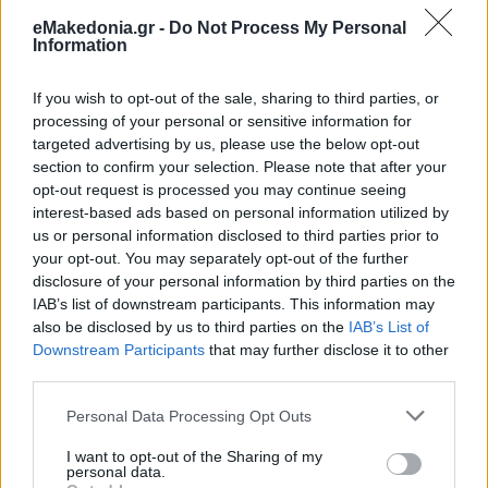
eMakedonia.gr -
Do Not Process My Personal
Information
NANOTEXNOLOGY 2022 Business Forum 5-7 Ιουλίου
If you wish to opt-out of the sale, sharing to third parties, or
processing of your personal or sensitive information for
https://www.nanotexnology.com/index.php/about-business-
targeted advertising by us, please use the below opt-out
forum
section to confirm your selection. Please note that after your
opt-out request is processed you may continue seeing
interest-based ads based on personal information utilized by
Πληροφορίες: www.nanotexnology.com
us or personal information disclosed to third parties prior to
your opt-out. You may separately opt-out of the further
Κάνε κλικ και δες περισσότερο
emakedonia.gr
στην
disclosure of your personal information by third parties on the
αναζήτηση της
Google
IAB’s list of downstream participants. This information may
also be disclosed by us to third parties on the
IAB’s List of
Πρόσθεσέ το στην
Google
Downstream Participants
that may further disclose it to other
third parties.
Please note that this website/app uses one or more Google
Personal Data Processing Opt Outs
services and may gather and store information including but
ΘΕΣΣΑΛΟΝΙΚΗ
not limited to your visit or usage behaviour. You may click to
I want to opt-out of the Sharing of my
personal data.
grant or deny consent to Google and its third-party tags to