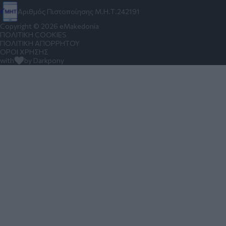
Αριθμός Πιστοποίησης Μ.Η.Τ.242191
Copyright © 2026 eMakedonia
ΠΟΛΙΤΙΚΗ COOKIES
ΠΟΛΙΤΙΚΗ ΑΠΟΡΡΗΤΟΥ
ΟΡΟΙ ΧΡΗΣΗΣ
with
by Darkpony