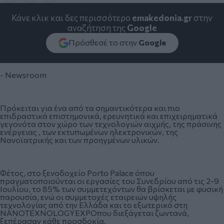
Κάνε κλικ και δες περισσότερο
emakedonia.gr
στην
αναζήτηση της
Google
Πρόσθεσέ το στην
Google
- Newsroom
Πρόκειται για ένα από τα σημαντικότερα και πιο
επιδραστικά επιστημονικά, ερευνητικά και επιχειρηματικά
γεγονότα στον χώρο των τεχνολογιών αιχμής, της πράσινης
ενέργειας , των εκτυπωμένων ηλεκτρονικών, της
Νανοϊατρικής και των προηγμένων υλικών.
Φέτος, στο ξενοδοχείο Porto Palace όπου
πραγματοποιούνται οι εργασίες του Συνεδρίου από τις 2-9
Ιουλίου, το 85% των συμμετεχόντων θα βρίσκεται με φυσική
παρουσία, ενώ οι συμμετοχές εταιρειών υψηλής
τεχνολογίας από την Ελλάδα και το εξωτερικό στη
NANOTEXNOLOGYEXPOπου διεξάγεται ζωντανά,
ξεπέρασαν κάθε προσδοκία.