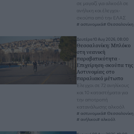
σε μαγαζί για αλκοόλ σε
ανήλικη και έλεγχοι-
σκούπα από την ΕΛΑΣ
αστυνομικά
Θεσσαλονίκη
Δευτέρα 10 Αυγ 2026, 08:00
Θεσσαλονίκη: Μπλόκο
στη νεανική
παραβατικότητα -
Επιχείρηση-σκούπα της
Αστυνομίας στο
παραλιακό μέτωπο
Έλεγχοι σε 72 ανηλίκους
και 10 καταστήματα για
την αποτροπή
κατανάλωσης αλκοόλ
αστυνομικά
Θεσσαλονίκη
ανήλικοι
αλκοόλ