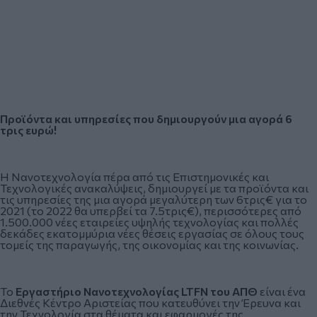
Προϊόντα και υπηρεσίες που δημιουργούν μια αγορά 6
τρις ευρώ!
Η Νανοτεχνολογία πέρα από τις Επιστημονικές και
Τεχνολογικές ανακαλύψεις, δημιουργεί με τα προϊόντα και
τις υπηρεσίες της μια αγορά μεγαλύτερη των 6τρις€ για το
2021 (το 2022 θα υπερβεί τα 7.5τρις€), περισσότερες από
1.500.000 νέες εταιρείες υψηλής τεχνολογίας και πολλές
δεκάδες εκατομμύρια νέες θέσεις εργασίας σε όλους τους
τομείς της παραγωγής, της οικονομίας και της κοινωνίας.
Το
Εργαστήριο Νανοτεχνολογίας LTFN του ΑΠΘ
είναι ένα
Διεθνές Κέντρο Αριστείας που κατευθύνει την Έρευνα και
την Τεχνολογία στα θέματα και εφαρμογές της