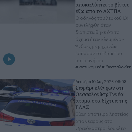
αποκαλύπτει το βίντεο
έξω από το ΑΧΕΠΑ
Ο οδηγός του λευκού Ι.Χ.
συνελήφθη όταν
διαπιστώθηκε ότι το
όχημα ήταν κλεμμένο -
Άνδρες με μηχανάκι
έσπασαν το τζάμι του
αυτοκινήτου
αστυνομικά
Θεσσαλονίκη
Δευτέρα 10 Αυγ 2026, 08:08
Σαφάρι ελέγχων στη
Θεσσαλονίκη: Εννέα
άτομα στα δίχτυα της
ΕΛΑΣ
Βίαιη απόπειρα ληστείας
από νεαρούς στο
Ωραιόκαστρο, λουκέτο