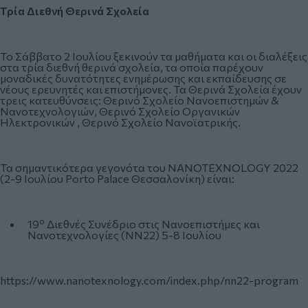
Τρία Διεθνή Θερινά Σχολεία
Το Σάββατο 2 Ιουλίου ξεκινούν τα μαθήματα και οι διαλέξεις
στα τρία διεθνή θερινά σχολεία, τα οποία παρέχουν
μοναδικές δυνατότητες ενημέρωσης και εκπαίδευσης σε
νέους ερευνητές και επιστήμονες. Τα Θερινά Σχολεία έχουν
τρεις κατευθύνσεις: Θερινό Σχολείο Νανοεπιστημών &
Νανοτεχνολογιών, Θερινό Σχολείο Οργανικών
Ηλεκτρονικών , Θερινό Σχολείο Νανοϊατρικής.
Τα σημαντικότερα γεγονότα του NANOTEXNOLOGY 2022
(2-9 Ιουλίου Porto Palace Θεσσαλονίκη) είναι:
ο
19
Διεθνές Συνέδριο στις Νανοεπιστήμες και
Νανοτεχνολογίες (NN22) 5-8 Ιουλίου
https://www.nanotexnology.com/index.php/nn22-program