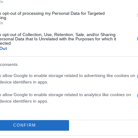
In
Σύμφωνα με τον A.Offenhaeusser, o τρόπος με τ
to opt-out of processing my Personal Data for Targeted
επεξεργάζεται τις πληροφορίες στον ανθρώπινο 
ing.
προκλήσεις σήμερα.
In
o opt-out of Collection, Use, Retention, Sale, and/or Sharing
ersonal Data that Is Unrelated with the Purposes for which it
lected.
Out
consents
o allow Google to enable storage related to advertising like cookies on
evice identifiers in apps.
o allow Google to enable storage related to analytics like cookies on
evice identifiers in apps.
CONFIRM
Τα νευροηλεκτρονικά υβριδικά συστήματα βρίσκο