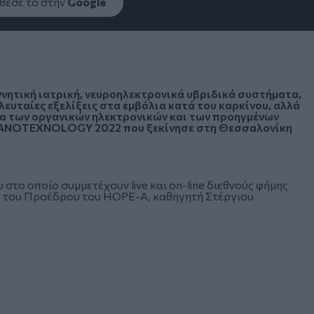
εσέ το στην
Google
νητική ιατρική, νευροηλεκτρονικά υβριδικά συστήματα,
ελευταίες εξελίξεις στα εμβόλια κατά του καρκίνου, αλλά
γία των οργανικών ηλεκτρονικών και των προηγμένων
 NANOTEXNOLOGY 2022 που ξεκίνησε στη Θεσσαλονίκη
 στο οποίο συμμετέχουν live και on-line διεθνούς φήμης
ία του Προέδρου του HOPE-A, καθηγητή Στέργιου