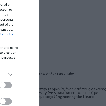
sonal or
ection to
ou may
 personal
out of the
 downstream
B’s List of
er and store
to grant or
ed purposes
οϊατρικής & των οργανικών ηλεκτρονικών
ητικό Κέντρο Juelich, στην Γερμανία, ένας από τους δεκάδες
 2022, θα μιλήσει την
Τρίτη 5 Ιουλίου
(11.00-11.30) με
ς με εργαλεία νανοκλίμακας» (Engineering the Neuro-