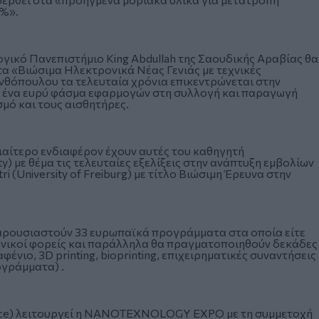
0%».
ικό Πανεπιστήμιο King Abdullah της Σαουδικής Αραβίας θα
 τα «Βιώσιμα Ηλεκτρονικά Νέας Γενιάς με τεχνικές
νθόπουλου τα τελευταία χρόνια επικεντρώνεται στην
α ένα ευρύ φάσμα εφαρμογών στη συλλογή και παραγωγή
σμό και τους αισθητήρες.
διαίτερο ενδιαφέρον έχουν αυτές του καθηγητή
y) με θέμα τις τελευταίες εξελίξεις στην ανάπτυξη εμβολίων
i (University of Freiburg) με τίτλο Βιώσιμη Έρευνα στην
ουσιαστούν 33 ευρωπαϊκά προγράμματα στα οποία είτε
ληνικοί φορείς και παράλληλα θα πραγματοποιηθούν δεκάδες
νιο, 3D printing, bioprinting, επιχειρηματικές συναντήσεις
ογράμματα) .
lace) λειτουργεί η NANOTEXNOLOGY EXPO με τη συμμετοχή