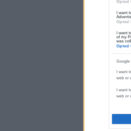
Opted 
I want 
Advertis
Opted 
I want t
of my P
was col
Opted 
Google 
I want t
web or d
I want t
web or d