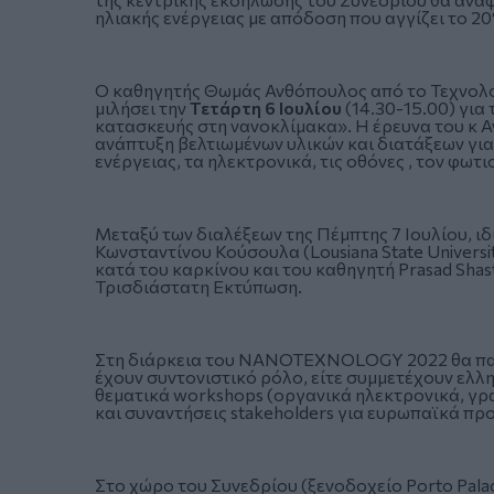
ηλιακής ενέργειας με απόδοση που αγγίζει το 2
O καθηγητής Θωμάς Ανθόπουλος από το Τεχνολογ
μιλήσει την
Τετάρτη 6 Ιουλίου
(14.30-15.00) για
κατασκευής στη νανοκλίμακα». Η έρευνα του κ Α
ανάπτυξη βελτιωμένων υλικών και διατάξεων γι
ενέργειας, τα ηλεκτρονικά, τις οθόνες , τον φωτι
Μεταξύ των διαλέξεων της Πέμπτης 7 Ιουλίου, ι
Κωνσταντίνου Κούσουλα (Lousiana State Universit
κατά του καρκίνου και του καθηγητή Prasad Shastr
Τρισδιάστατη Εκτύπωση.
Στη διάρκεια του NANOTEXNOLOGY 2022 θα παρ
έχουν συντονιστικό ρόλο, είτε συμμετέχουν ελ
θεματικά workshops (οργανικά ηλεκτρονικά, γραφέ
και συναντήσεις stakeholders για ευρωπαϊκά πρ
Στο χώρο του Συνεδρίου (ξενοδοχείο Porto Pa