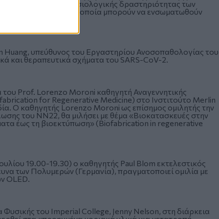
 μελέτη της ηλεκτροφυσιολογικής δραστηριότητας των
οδομημένα ηλεκτρόδια, τα οποία μπορούν να ενσωματωθούν
han Huang, υπεύθυνος του Εργαστηρίου Ανοσοπαθολογίας του
ωστικά και θεραπευτικά σχήματα του SARS-CoV-2.
α του Prof. Lorenzo Moroni καθηγητή Αναγεννητικής
abrication for Regenerative Medicine) στο Ινστιτούτο Merlin
ία. Ο καθηγητής Lorenzo Moroni ως επίσημος ομιλητής την
ήλωσης του ΝΝ22, θα μιλήσει με θέμα «Βιοκατασκευές στην
τα έως τη βιοεκτύπωση» (Biofabrication in regenerative
Ιουλίου 19.00-19.30) ο καθηγητής Paul Blom εκτελεστικός
ρευνα των Πολυμερών (Γερμανία), πραγματοποιεί ομιλία με
ων OLED.
Φυσικής του Imperial College, Jenny Nelson, στη διάρκεια
φερθεί στα «προηγμένα μοριακά υλικά για μετατροπή