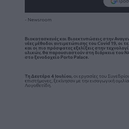
Πρόσθ
- Newsroom
Βιοκατασκευές και Βιοεκτυπώσεις στην Αναγεν
νέες μέθοδοι αντιμετώπισης του Covid 19, οι τ
και οι πιο πρόσφατες εξελίξεις στην τεχνολο
υλικών, θα παρουσιαστούν στη διάρκεια του
στο ξενοδοχείο Porto Palace.
Τη Δευτέρα 4 Ιουλίου,
οι εργασίες του Συνεδρίου
επιστήμονες, ξεκίνησαν με την εισαγωγική ομιλ
Λογοθετίδη.