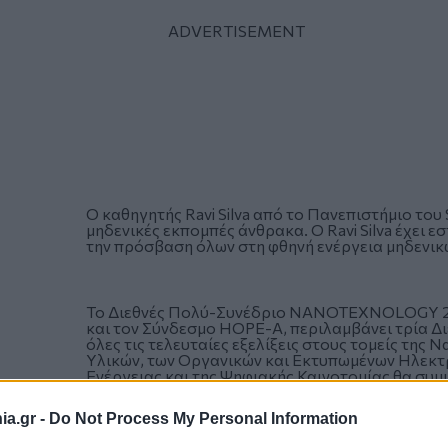
Ο καθηγητής Ravi Silva από το Πανεπιστήμιο του 
μηδενικές εκπομπές άνθρακα. Ο Ravi Silva έχει ε
την πρόσβαση όλων στη φθηνή ενέργεια μηδενικώ
To Διεθνές Πολύ-Συνέδριο NANOTEXNOLOGY 20
και τον Σύνδεσμο HOPE-A, περιλαμβάνει τρία Δι
όλες τις τελευταίες εξελίξεις στους τομείς τη
Υλικών, των Οργανικών και Εκτυπωμένων Ηλεκτρ
Ενέργειας και της Ψηφιακής Καινοτομίας θα σ
Πανεπιστημιακά ιδρύματα, ερευνητικούς φορείς 
a.gr -
Do Not Process My Personal Information