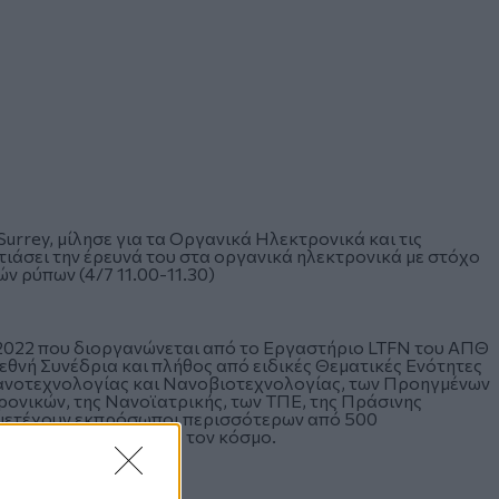
Surrey, μίλησε για τα Οργανικά Ηλεκτρονικά και τις
στιάσει την έρευνά του στα οργανικά ηλεκτρονικά με στόχο
ν ρύπων (4/7 11.00-11.30)
22 που διοργανώνεται από το Εργαστήριο LTFN του ΑΠΘ
εθνή Συνέδρια και πλήθος από ειδικές Θεματικές Ενότητες
ς Νανοτεχνολογίας και Νανοβιοτεχνολογίας, των Προηγμένων
ονικών, της Νανοϊατρικής, των ΤΠΕ, της Πράσινης
υμμετέχουν εκπρόσωποι περισσότερων από 500
και εταιρείες από όλο τον κόσμο.