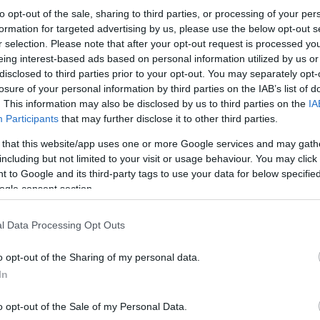
to opt-out of the sale, sharing to third parties, or processing of your per
formation for targeted advertising by us, please use the below opt-out s
r selection. Please note that after your opt-out request is processed y
eing interest-based ads based on personal information utilized by us or
disclosed to third parties prior to your opt-out. You may separately opt-
losure of your personal information by third parties on the IAB’s list of
. This information may also be disclosed by us to third parties on the
IA
Participants
that may further disclose it to other third parties.
 that this website/app uses one or more Google services and may gath
including but not limited to your visit or usage behaviour. You may click 
 to Google and its third-party tags to use your data for below specifi
ogle consent section.
Οι τελευταίες εξελίξεις από τον χώρο της Ναν
l Data Processing Opt Outs
o opt-out of the Sharing of my personal data.
O καθηγητής Andreas Offenhaeusser από το Ερευν
In
προσκεκλημένους ομιλητές του NANOTEXNOLOGY
θέμα: «Μηχανική της νευροηλεκτρονικής διεπαφή
electronic Interface with Nanoscale Tools).
o opt-out of the Sale of my Personal Data.