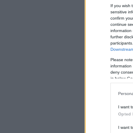
If you wish 
sensitive in
confirm you
continue se
information 
further disc
participants
Downstream 
Please note
information 
deny consent
in below Go
Persona
I want t
Opted 
I want t