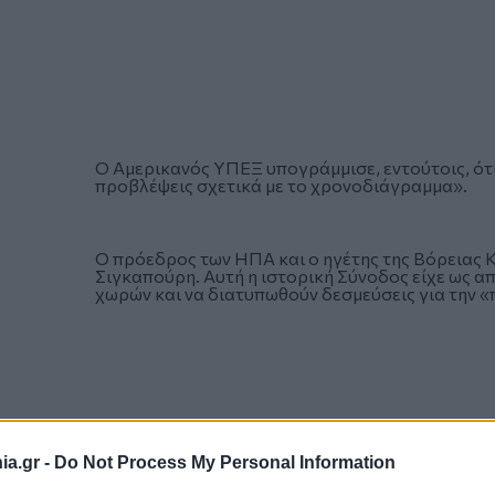
Ο Αμερικανός ΥΠΕΞ υπογράμμισε, εντούτοις, ότι 
προβλέψεις σχετικά με το χρονοδιάγραμμα».
Ο πρόεδρος των ΗΠΑ και ο ηγέτης της Βόρειας 
Σιγκαπούρη. Αυτή η ιστορική Σύνοδος είχε ως α
χωρών και να διατυπωθούν δεσμεύσεις για την 
a.gr -
Do Not Process My Personal Information