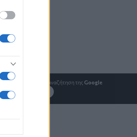
emakedonia.gr
στην αναζήτηση της
Google
εσέ το στην
Google