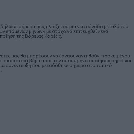
ήλωσε σήμερα πως ελπίζει σε μια νέα σύνοδο μεταξύ του
ων επόμενων μηνών» με στόχο να επιτευχθεί «ένα
ποίηση της Βόρειας Κορέας.
ηγέτες μας θα μπορέσουν να ξανασυναντηθούν, προκειμένου
άλο ουσιαστικό βήμα προς την αποπυρηνικοποίηση» σημείωσε
μια συνέντευξη που μεταδόθηκε σήμερα στο τοπικό
.