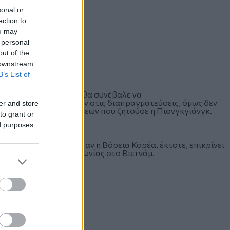
sonal or
ection to
ou may
 personal
out of the
 downstream
B’s List of
Φεβρουαρίου στο Ανόι, θα συνέβαλε να
τα από αδιέξοδο μηνών στις διαπραγματεύσεις, όμως δεν
er and store
με την άρση των κυρώσεων που ζητούσε η Πιονγκγιάνγκ.
to grant or
ed purposes
συνομιλίες, ακόμα κι αν η Βόρεια Κορέα, έκτοτε, επικρίνει
 για την απουσία συμφωνίας στο Βιετνάμ.