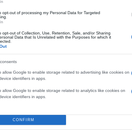
In
to opt-out of processing my Personal Data for Targeted
ing.
In
o opt-out of Collection, Use, Retention, Sale, and/or Sharing
ersonal Data that Is Unrelated with the Purposes for which it
lected.
Out
consents
o allow Google to enable storage related to advertising like cookies on
evice identifiers in apps.
Κάνε κλικ και δες περισσότερο
Πρόσθ
o allow Google to enable storage related to analytics like cookies on
evice identifiers in apps.
ΔΙΕΘΝΗ
CONFIRM