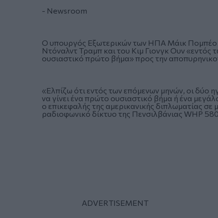
- Newsroom
O υπουργός Εξωτερικών των ΗΠΑ Μάικ Πομπέο δ
Ντόναλντ Τραμπ και του Κιμ Γιονγκ Ουν «εντός τ
ουσιαστικό πρώτο βήμα» προς την αποπυρηνικο
«Ελπίζω ότι εντός των επόμενων μηνών, οι δύο 
να γίνει ένα πρώτο ουσιαστικό βήμα ή ένα μεγ
ο επικεφαλής της αμερικανικής διπλωματίας σε 
ραδιοφωνικό δίκτυο της Πενσιλβάνιας WHP 580