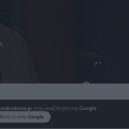
emakedonia.gr
στην αναζήτηση της
Google
εσέ το στην
Google