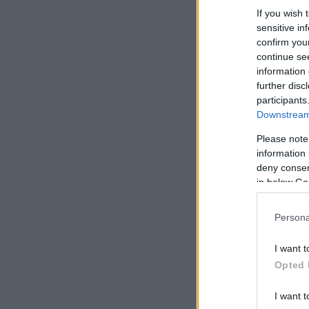
If you wish 
sensitive in
confirm you
continue se
information 
further disc
participants
Downstream 
Please note
information 
deny consent
in below Go
Persona
I want t
Opted 
I want t