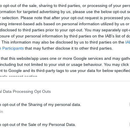
to opt-out of the sale, sharing to third parties, or processing of your per
formation for targeted advertising by us, please use the below opt-out s
r selection. Please note that after your opt-out request is processed y
eing interest-based ads based on personal information utilized by us or
disclosed to third parties prior to your opt-out. You may separately opt-
losure of your personal information by third parties on the IAB’s list of
. This information may also be disclosed by us to third parties on the
IA
Participants
that may further disclose it to other third parties.
Το δεύτερο τετ α τετ μεταξύ των δύο, στα τέλη 
συγκεκριμενοποιηθούν αυτές οι δεσμεύσεις έπει
 that this website/app uses one or more Google services and may gath
καρποφόρησε, εξαιτίας των διαφωνιών σχετικά 
including but not limited to your visit or usage behaviour. You may click 
 to Google and its third-party tags to use your data for below specifi
ogle consent section.
Οι δύο πλευρές υποσχέθηκαν να επαναλάβουν τις 
έντονα την Ουάσιγκτον, ιδίως τον Μάικ Πομπέο,
l Data Processing Opt Outs
o opt-out of the Sharing of my personal data.
ΑΠΕ-ΜΠΕ
In
o opt-out of the Sale of my Personal Data.