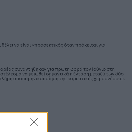
θέλει να είναι «προσεκτικός όταν πρόκειται για
Κορέας συναντήθηκαν για πρώτη φορά τον Ιούνιο στη
ποτέλεσμα να μειωθεί σημαντικά η ένταση μεταξύ των δύο
«πλήρη αποπυρηνικοποίηση της κορεατικής χερσονήσου».