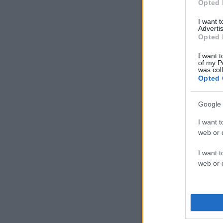
Opted 
I want 
Advertis
Opted 
I want t
of my P
was col
Opted 
Google 
I want t
web or d
I want t
web or d