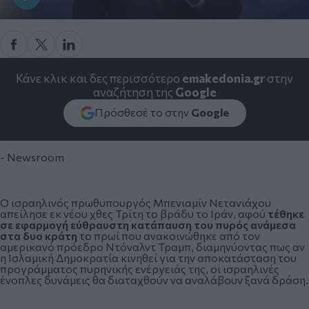
Κάνε κλικ και δες περισσότερο
emakedonia.gr
στην
αναζήτηση της
Google
Πρόσθεσέ το στην
Google
- Newsroom
Ο ισραηλινός πρωθυπουργός Μπενιαμίν Νετανιάχου
απείλησε εκ νέου χθες Τρίτη το βράδυ το Ιράν, αφού
τέθηκε
σε εφαρμογή εύθραυστη κατάπαυση του πυρός ανάμεσα
στα δυο κράτη
το πρωί που ανακοινώθηκε από τον
αμερικανό πρόεδρο Ντόναλντ Τραμπ, διαμηνύοντας πως αν
η Ισλαμική Δημοκρατία κινηθεί για την αποκατάσταση του
προγράμματος πυρηνικής ενέργειάς της, οι ισραηλινές
ένοπλες δυνάμεις θα διαταχθούν να αναλάβουν ξανά δράση.