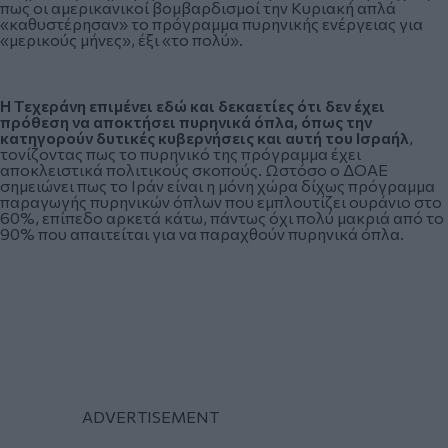
πως οι αμερικανικοί βομβαρδισμοί την Κυριακή απλά
«καθυστέρησαν» το πρόγραμμα πυρηνικής ενέργειας για
«μερικούς μήνες», έξι «το πολύ».
Η Τεχεράνη επιμένει εδώ και δεκαετίες ότι δεν έχει
πρόθεση να αποκτήσει πυρηνικά όπλα, όπως την
κατηγορούν δυτικές κυβερνήσεις και αυτή του Ισραήλ
,
τονίζοντας πως το πυρηνικό της πρόγραμμα έχει
αποκλειστικά πολιτικούς σκοπούς. Ωστόσο ο ΔΟΑΕ
σημειώνει πως το Ιράν είναι η μόνη χώρα δίχως πρόγραμμα
παραγωγής πυρηνικών όπλων που εμπλουτίζει ουράνιο στο
60%, επίπεδο αρκετά κάτω, πάντως όχι πολύ μακριά από το
90% που απαιτείται για να παραχθούν πυρηνικά όπλα.