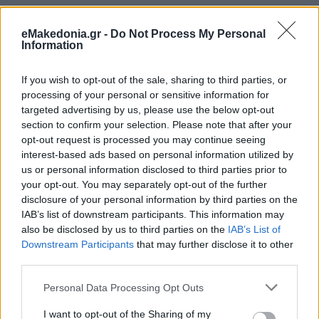
eMakedonia.gr -
Do Not Process My Personal
Ο πρόεδρος του Ιράν Μασούντ Πεζεσκιάν ανακοίνωσε
Information
σήμερα το βράδυ "το τέλος του πολέμου 12 ημερών που
επιβλήθηκε" από το Ισραήλ, σε γραπτό μήνυμα που
απηύθυνε προς το έθνος και έδωσε στη δημοσιότητα το
If you wish to opt-out of the sale, sharing to third parties, or
επίσημο ιρανικό πρακτορείο ειδήσεων IRNA.
processing of your personal or sensitive information for
targeted advertising by us, please use the below opt-out
section to confirm your selection. Please note that after your
"Σήμερα, μετά την ηρωική αντίσταση του μεγάλου μας
opt-out request is processed you may continue seeing
έθνους, που γράφει ιστορία με την αποφασιστικότητά του,
είμαστε μάρτυρες της εφαρμογής μιας εκεχειρίας και του
interest-based ads based on personal information utilized by
τέλους του πολέμου αυτού των 12 ημερών που επιβλήθηκε
us or personal information disclosed to third parties prior to
από τον τυχοδιωκτισμό και την πρόκληση" του Ισραήλ,
your opt-out. You may separately opt-out of the further
γράφει ο Πεζεσκιάν.
disclosure of your personal information by third parties on the
IAB’s list of downstream participants. This information may
also be disclosed by us to third parties on the
IAB’s List of
Ο Πεζεσκιάν δήλωσε επίσης ότι το κράτος "τρομοκράτης"
Downstream Participants
that may further disclose it to other
του Ισραήλ άρχισε τον πόλεμο και το Ιράν τον τελείωσε με
επιτυχία, μεταδίδουν ιρανικά μέσα ενημέρωσης.
third parties.
Please note that this website/app uses one or more Google
Personal Data Processing Opt Outs
Κάνε κλικ και δες περισσότερο
emakedonia.gr
στην
services and may gather and store information including but
αναζήτηση της
Google
not limited to your visit or usage behaviour. You may click to
I want to opt-out of the Sharing of my