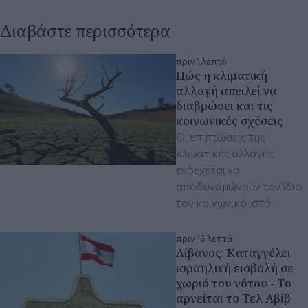
Διαβάστε περισσότερα
πριν 1 λεπτό
Πώς η κλιματική
αλλαγή απειλεί να
διαβρώσει και τις
κοινωνικές σχέσεις
Οι επιπτώσεις της
κλιματικής αλλαγής
ενδέχεται να
αποδυναμώνουν τον ίδιο
τον κοινωνικό ιστό
πριν 16 λεπτά
Λίβανος: Καταγγέλει
ισραηλινή εισβολή σε
χωριό του νότου - Το
αρνείται το Τελ Αβίβ