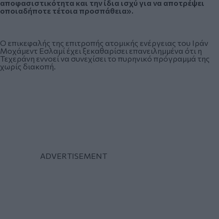
αποφασιστικότητα και την ίδια ισχύ για να αποτρέψει
οποιαδήποτε τέτοια προσπάθεια».
Ο επικεφαλής της επιτροπής ατομικής ενέργειας του Ιράν
Μοχάμεντ Εσλαμί έχει ξεκαθαρίσει επανειλημμένα ότι η
Τεχεράνη εννοεί να συνεχίσει το πυρηνικό πρόγραμμά της
χωρίς διακοπή.