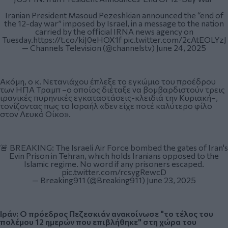
Iranian President Masoud Pezeshkian announced the “end of
the 12-day war” imposed by Israel, in a message to the nation
carried by the official IRNA news agency on
Tuesday.
https://t.co/kiJ0eHOX1f
pic.twitter.com/2cAtEOLYzJ
— Channels Television (@channelstv)
June 24, 2025
Ακόμη, ο κ. Νετανιάχου έπλεξε το εγκώμιο του προέδρου
των ΗΠΑ Τραμπ –ο οποίος διέταξε να βομβαρδιστούν τρεις
ιρανικές πυρηνικές εγκαταστάσεις-κλειδιά την Κυριακή–,
τονίζοντας πως το Ισραήλ «δεν είχε ποτέ καλύτερο φίλο
στον Λευκό Οίκο».
🚨 BREAKING: The Israeli Air Force bombed the gates of Iran's
Evin Prison in Tehran, which holds Iranians opposed to the
Islamic regime. No word if any prisoners escaped.
pic.twitter.com/rcsygRewcD
— Breaking911 (@Breaking911)
June 23, 2025
Ιράν: Ο πρόεδρος Πεζεσκιάν ανακοίνωσε "το τέλος του
πολέμου 12 ημερών που επιβλήθηκε" στη χώρα του