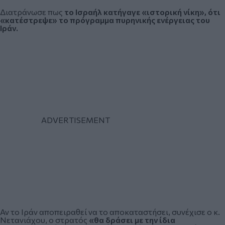
Διατράνωσε πως
το Ισραήλ κατήγαγε «ιστορική νίκη», ότι
«κατέστρεψε» το πρόγραμμα πυρηνικής ενέργειας του
Ιράν.
Αν το Ιράν αποπειραθεί να το αποκαταστήσει, συνέχισε ο κ.
Νετανιάχου, ο στρατός
«θα δράσει με την ίδια