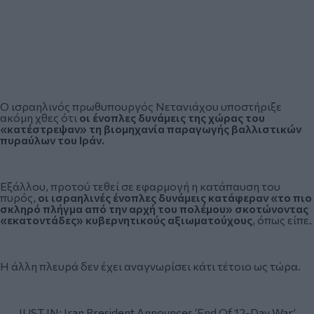
Ο ισραηλινός πρωθυπουργός Νετανιάχου υποστήριξε
ακόμη χθες ότι
οι ένοπλες δυνάμεις της χώρας του
«κατέστρεψαν» τη βιομηχανία παραγωγής βαλλιστικών
πυραύλων του Ιράν.
Εξάλλου, προτού τεθεί σε εφαρμογή η κατάπαυση του
πυρός,
οι ισραηλινές ένοπλες δυνάμεις κατάφεραν «το πιο
σκληρό πλήγμα από την αρχή του πολέμου» σκοτώνοντας
«εκατοντάδες» κυβερνητικούς αξιωματούχους
, όπως είπε.
Η άλλη πλευρά δεν έχει αναγνωρίσει κάτι τέτοιο ως τώρα.
JUST IN: Iran President Announces ‘End Of 12-Day War’