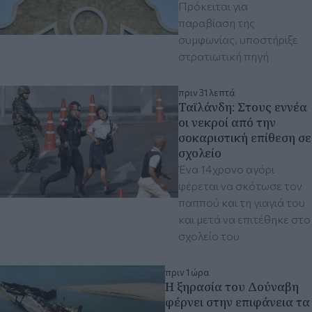
Πρόκειται για
παραβίαση της
συμφωνίας, υποστήριξε
στρατιωτική πηγή
πριν 31 λεπτά
Ταϊλάνδη: Στους εννέα
οι νεκροί από την
σοκαριστική επίθεση σε
σχολείο
Ένα 14χρονο αγόρι
φέρεται να σκότωσε τον
παππού και τη γιαγιά του
και μετά να επιτέθηκε στο
σχολείο του
πριν 1 ώρα
Η ξηρασία του Δούναβη
φέρνει στην επιφάνεια τα