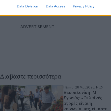
Data Deletion
Data Access
Privacy Policy
Διαβάστε περισσότερα
Πέμπτη 28 Μαΐ 2026, 14:24
Θεσσαλονίκη- Μ.
Σχοινάς: «Οι λαϊκές
αγορές είναι η
κοινωνία μας, είμαστε