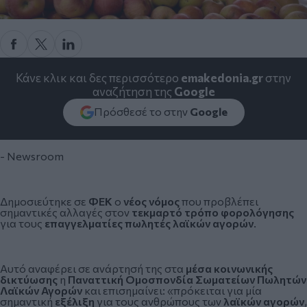
Κάνε κλικ και δες περισσότερο
emakedonia.gr
στην
αναζήτηση της
Google
Πρόσθεσέ το στην
Google
- Newsroom
Δημοσιεύτηκε σε
ΦΕΚ
ο
νέος νόμος
που προβλέπει
σημαντικές αλλαγές στον
τεκμαρτό τρόπο φορολόγησης
για τους
επαγγελματίες πωλητές
λαϊκών αγορών
.
Αυτό αναφέρει σε ανάρτησή της στα
μέσα κοινωνικής
δικτύωσης
η
Παναττική Ομοσπονδία Σωματείων Πωλητών
Λαϊκών Αγορών
και επισημαίνει: «πρόκειται για μία
σημαντική
εξέλιξη
για τους ανθρώπους των
λαϊκών αγορών
,