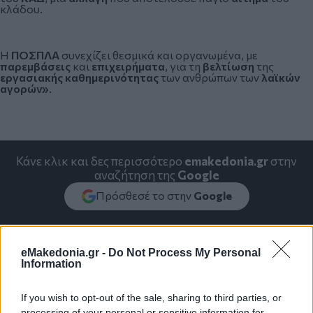
κλάδου.
Η
ΠΟΣΠΛΑ
συνεχίζει θεσμικά και οργανωμένα, με
παρεμβάσεις
και
επιχειρήματα
, για τη
βελτίωση
της
εργασιακής καθημερινότητας
των ανθρώπων των
λαϊκών
αγορών»
.
Κάνε κλικ και δες περισσότερο
emakedonia.gr
στην
αναζήτηση της
Google
Πρόσθεσέ το στην
Google
eMakedonia.gr -
Do Not Process My Personal
Information
ΟΙΚΟΝΟΜΙΑ
Οικονομία
Υπουργείο Οικονομικών
If you wish to opt-out of the sale, sharing to third parties, or
processing of your personal or sensitive information for