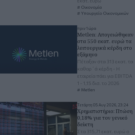
εκατ. ευρώ
Οικονομία
Υπουργείο Οικονομικών
πριν 1 ώρα
Μetlen: Απογειώθηκαν
στα 550 εκατ. ευρώ τα
λειτουργικά κέρδη στο
εξάμηνο
Πέταξαν στα 313 εκατ. τα
καθαρ΄ά κέρδη - H
εταιρεία πάει για EBITDA
1 - 1,15 δισ. το 2026
Metlen
Τετάρτη 05 Αυγ 2026, 23:24
Χρηματιστήριο: Πτώση
0,18% για τον γενικό
δείκτη
Στα 315,71 εκατ. ευρώ ο