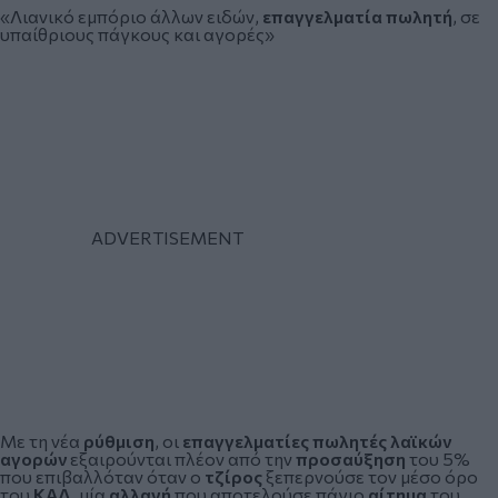
«Λιανικό εμπόριο άλλων ειδών,
επαγγελματία πωλητή
, σε
υπαίθριους πάγκους και αγορές»
Με τη νέα
ρύθμιση
, οι
επαγγελματίες πωλητές λαϊκών
αγορών
εξαιρούνται πλέον από την
προσαύξηση
του 5%
που επιβαλλόταν όταν ο
τζίρος
ξεπερνούσε τον μέσο όρο
του
ΚΑΔ
, μία
αλλαγή
που αποτελούσε πάγιο
αίτημα
του