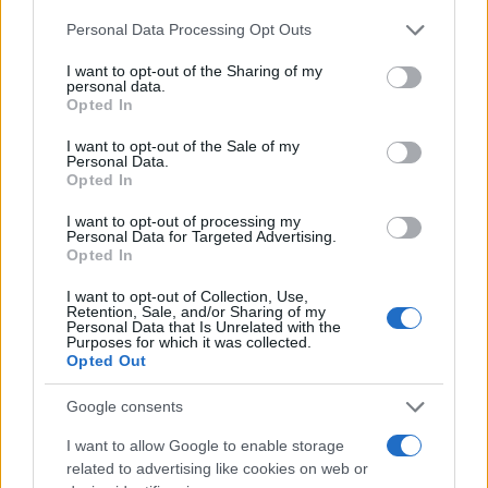
Please note that this website/app uses one or more Google
Personal Data Processing Opt Outs
Διαβάστε περισσότερα
services and may gather and store information including but
not limited to your visit or usage behaviour. You may click to
I want to opt-out of the Sharing of my
personal data.
grant or deny consent to Google and its third-party tags to
Opted In
Δευτέρα 23 Μαρ 2026, 11:50
use your data for below specified purposes in below Google
METLEN και Naval
consent section.
I want to opt-out of the Sale of my
Group υπέγραψαν
Personal Data.
Μνημόνιο Συνεργασίας
Opted In
Στόχος η διερεύνηση
I want to opt-out of processing my
δυνατοτήτων
Personal Data for Targeted Advertising.
συνεργασίας στον τομέα
Opted In
των υποβρυχίων και των
I want to opt-out of Collection, Use,
πλοίων επιφανείας
Retention, Sale, and/or Sharing of my
Personal Data that Is Unrelated with the
Metlen
Purposes for which it was collected.
Opted Out
πριν 1 ώρα
Τσίπρας: «Σήμερα όχι
Google consents
μόνο ξέρω τι θέλω,
I want to allow Google to enable storage
αλλά και πώς να το
related to advertising like cookies on web or
κάνω» - Επίθεση στην