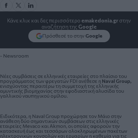
Κάνε κλικ και δες περισσότερο
emakedonia.gr
στην
αναζήτηση της
Google
Πρόσθεσέ το στην
Google
- Newsroom
Νέες συμβάσεις σε ελληνικές εταιρείες στο πλαίσιο του
προγράμματος των φρεγατών FDI ανέθεσε η
Naval Group,
ενισχύοντας περαιτέρω τη συμμετοχή της ελληνικής
αμυντικής βιομηχανίας στην εφοδιαστική αλυσίδα του
γαλλικού ναυπηγικού ομίλου.
Ειδικότερα, η Naval Group προχώρησε τον Μάιο στην
ανάθεση δύο σημαντικών συμβάσεων στις ελληνικές
εταιρείες Mevaco και Akmon, οι οποίες αφορούν την
κατασκευή έως και τεσσάρων ολοκληρωμένων πακέτων
ηλεκτρονικών κονσολών και ερμαρίων η καθεμία για τις