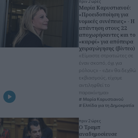
πριν 2 ώρες
Μαρία Καρυστιανού:
«Προειδοποίηση για
νομικές συνέπειες» - Η
απάντηση στους 22
αποχωρήσαντες και το
«καρφί» για απόπειρα
χειραγώγησης (βίντεο)
«Είμαστε στρατιώτες σε
έναν σκοπό, όχι για
ρόλους» - «Δεν θα δεχθώ
εκβιασμούς, είχαμε
αντιληφθεί το
παρακίνημα»
Μαρία Καρυστιανού
Ελπίδα για τη Δημοκρατία
πριν 2 ώρες
Ο Τραμπ
αναδημοσίευσε