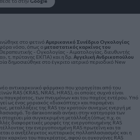
εσέ το στην
Google
ινώθηκε στο φετινό
Αμερικανικό Συνέδριο Ογκολογίας
ηφόρα νόσο, όπως ο
μεταστατικός καρκίνος του
Θεραπευτικής - Ογκολογίας - Αιματολογίας, διευθυντής
», τ. πρύτανης ΕΚΠΑ) και η δρ.
Αγγελική Ανδρικοπούλου
ποία δημοσιεύθηκε στο έγκριτο ιατρικό περιοδικό New
νέο αντικαρκινικό φάρμακο που χορηγείται από του
εϊνών RAS (KRAS, NRAS, HRAS), οι οποίες συχνά είναι
ου παγκρέατος, των πνευμόνων και του παχέος εντέρου. Υπό
γεί ως ένας μοριακός «διακόπτης» και παραμένει
υς, μεταλλάξεις της RAS την κρατούν συνεχώς ενεργή με
ασιασμό. Το daraxonrasib ανήκει στην κατηγορία των
να στοχεύει μία συγκεκριμένη μετάλλαξη (όπως π.χ. οι
ολλές διαφορετικές μορφές της ενεργοποιημένης RAS
τέλλοντας την ενεργοποιημένη RAS πρωτεΐνη και τα
ζεται ο ανεξέλεγκτος κυτταρικός πολλαπλασιασμός και η
α τον καρκίνο του παγκρέατος, αφού οι ογκογόνες RAS