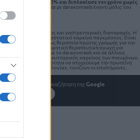
νάτου κατά περίπου 60% και διπλασίασε τον χρόνο χωρίς
κρίθηκε στην θεραπεία με daraxonrasib έναντι μόλις του
ματίτιδα/έλκη στόματος και γαστρεντερικές διαταραχές. Η
 στους ασθενείς με μεταστατικό καρκίνο παγκρέατος. Είναι
σμό με χημειοθεραπεία ως θεραπεία πρώτης γραμμής για την
έατος και ως προεγχειρητική θεραπευτική αγωγή για
ατοποιηθούν μελέτες με το daraxonrasib και σε άλλους
άξεις όπως ο μη μικροκυτταρικός καρκίνος των πνευμόνων,
η φορά έχουμε τη δυνατότητα να στοχεύουμε την πρωτεΐνη
πανάσταση στην Ογκολογία», τονίζουν οι επιστήμονες.
emakedonia.gr
στην αναζήτηση της
Google
εσέ το στην
Google