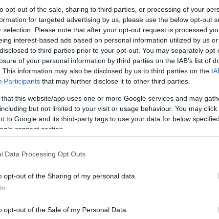
Το φάρμακο χορηγήθηκε ως
θεραπεία δεύτερης
to opt-out of the sale, sharing to third parties, or processing of your per
παγκρέατος (mPDAC) μετά από αποτυχία προηγο
ασθενείς, οι οποίοι έλαβαν είτε daraxonrasib α
formation for targeted advertising by us, please use the below opt-out s
επιλογής του ερευνητή. Το daraxonrasib
διπλασί
r selection. Please note that after your opt-out request is processed y
προσφέροντας ένα πρωτοφανές όφελος επιβίωση
eing interest-based ads based on personal information utilized by us or
καρκίνο παγκρέατος.
disclosed to third parties prior to your opt-out. You may separately opt-
losure of your personal information by third parties on the IAB’s list of
. This information may also be disclosed by us to third parties on the
IA
Participants
that may further disclose it to other third parties.
 that this website/app uses one or more Google services and may gath
including but not limited to your visit or usage behaviour. You may click 
 to Google and its third-party tags to use your data for below specifi
ogle consent section.
l Data Processing Opt Outs
o opt-out of the Sharing of my personal data.
In
o opt-out of the Sale of my Personal Data.