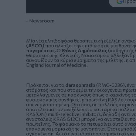
Πρόσθ
- Newsroom
Μία νέα ελπιδοφόρα θεραπευτική εξέλιξη ανακο
(ASCO)
που αλλάζει την επιβίωση σε μία θανατ
παγκρέατος.
Ο
Θάνος Δημόπουλος
(καθηγητής 
Θεραπευτικής Κλινικής, Νοσοκομείο «Αλεξάνδρα
συνοψίζουν τα κύρια ευρήματα της μελέτης, η ο
England Journal of Medicine.
Πρόκειται για το
daraxonrasib
(RMC-6236), ένα 
στόματος και που στοχεύει την οικογένεια πρωτ
μεταλλαγμένες σε καρκίνους όπως ο καρκίνος τ
φυσιολογικές συνθήκες, η πρωτεΐνη RAS λειτουρ
απενεργοποιημένη. Ωστόσο, σε πολλούς καρκίνο
αποτέλεσμα τον ανεξέλεγκτο κυτταρικό πολλαπλ
RAS(ON) multi-selective inhibitors, δηλαδή αντί 
αναστολείς KRAS G12C) μπορεί να αναστείλει π
πρωτεΐνης. Το φάρμακο το πετυχαίνει αυτό ανασ
επαγόμενα μοριακά της μονοπάτια. Έτσι εμποδί
ογκογένεση. Αυτό είναι ιδιαίτερα σημαντικό γι