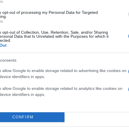
Επίσης, η θεραπεία αυτή
μείωσε τον κίνδυνο θα
In
εξέλιξη της νόσου.
Το 31.6% των ασθενών ανταπο
11.2% αυτών που έλαβαν χημειοθεραπεία.
to opt-out of processing my Personal Data for Targeted
ing.
In
Οι
συχνότερες τοξικότητες
ήταν εξάνθημα, στο
o opt-out of Collection, Use, Retention, Sale, and/or Sharing
νέα αυτή θεραπεία αλλάζει την κλινική πρακτική
ersonal Data that Is Unrelated with the Purposes for which it
σε εξέλιξη μελέτες του daraxonrasib σε συνδυα
lected.
αντιμετώπιση του μεταστατικού καρκίνου παγκρ
Out
ασθενείς με εντοπισμένη νόσο. Επίσης, θα πραγμ
καρκίνους που χαρακτηρίζονται από RAS μεταλλ
καρκίνος του παχέος εντέρου, κ.λπ.. «Για πρώτ
consents
RAS και το γεγονός αυτό αποτελεί πραγματική ε
o allow Google to enable storage related to advertising like cookies on
evice identifiers in apps.
Κάνε κλικ και δες περισσότερο
Πρόσθ
o allow Google to enable storage related to analytics like cookies on
evice identifiers in apps.
ΚΟΙΝΩΝΙΑ
Υγεία
CONFIRM