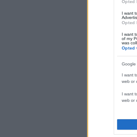
Opted 
I want 
Advertis
Opted 
I want t
of my P
was col
Opted 
Google 
I want t
web or d
I want t
web or d