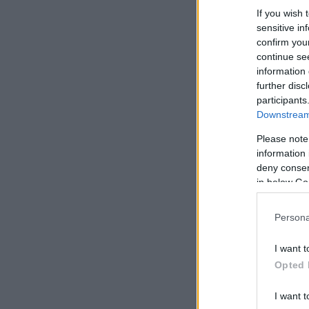
If you wish 
sensitive in
confirm you
continue se
information 
further disc
participants
Downstream 
Please note
information 
deny consent
in below Go
Persona
I want t
Opted 
I want t