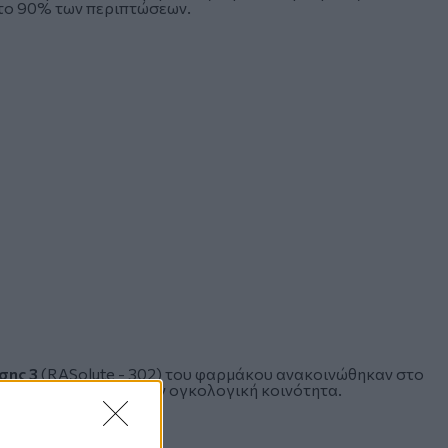
 το 90% των περιπτώσεων.
σης 3
(RASolute - 302) του φαρμάκου ανακοινώθηκαν στο
και εντυπωσίασαν την ογκολογική κοινότητα.