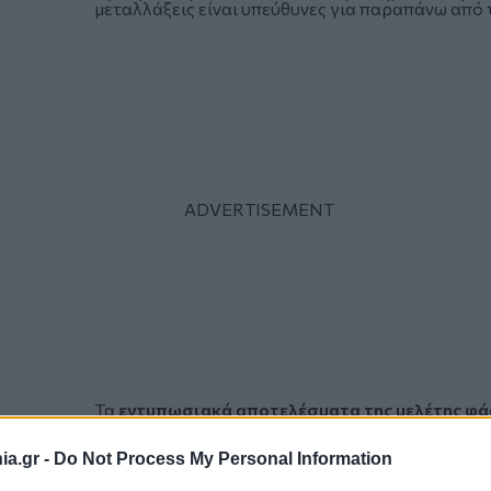
μεταλλάξεις είναι υπεύθυνες για παραπάνω από
Τα
εντυπωσιακά αποτελέσματα της μελέτης φά
Αμερικανικό Συνέδριο Ογκολογίας (ASCO) 2026 
a.gr -
Do Not Process My Personal Information