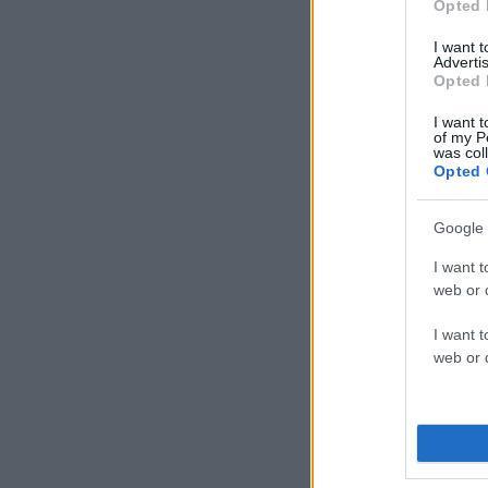
Opted 
I want 
Advertis
Opted 
I want t
of my P
was col
Opted 
Google 
I want t
web or d
I want t
web or d