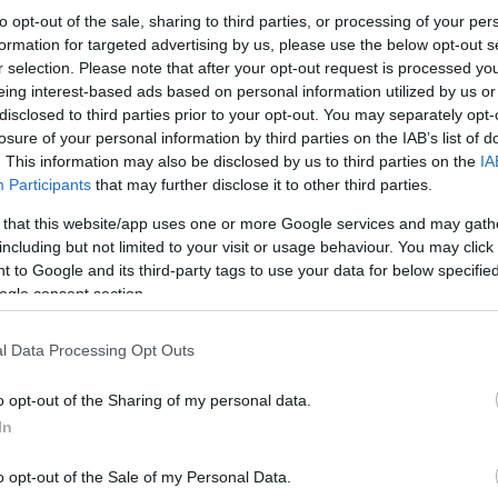
to opt-out of the sale, sharing to third parties, or processing of your per
formation for targeted advertising by us, please use the below opt-out s
r selection. Please note that after your opt-out request is processed y
Κτηνίατροι της υπηρεσίας αλλά και οι στρατιωτ
κτηνοτροφικές μονάδες της περιοχής ενώ το επ
eing interest-based ads based on personal information utilized by us or
και ταφής
των ζώων.
disclosed to third parties prior to your opt-out. You may separately opt-
losure of your personal information by third parties on the IAB’s list of
. This information may also be disclosed by us to third parties on the
IA
Participants
that may further disclose it to other third parties.
 that this website/app uses one or more Google services and may gath
including but not limited to your visit or usage behaviour. You may click 
 to Google and its third-party tags to use your data for below specifi
ogle consent section.
l Data Processing Opt Outs
o opt-out of the Sharing of my personal data.
In
o opt-out of the Sale of my Personal Data.