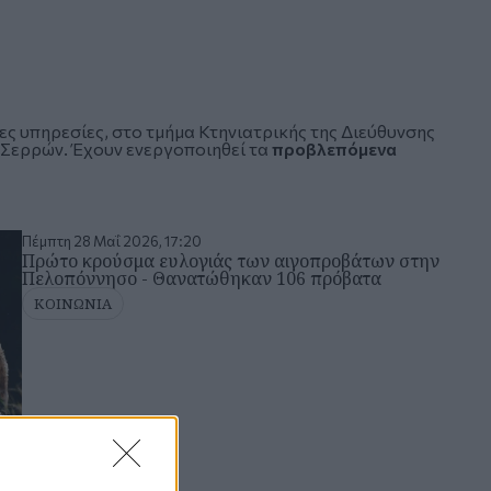
ες υπηρεσίες, στο τμήμα Κτηνιατρικής της Διεύθυνσης
. Σερρών. Έχουν ενεργοποιηθεί τα
προβλεπόμενα
Πέμπτη 28 Μαΐ 2026, 17:20
Πρώτο κρούσμα ευλογιάς των αιγοπροβάτων στην
Πελοπόννησο - Θανατώθηκαν 106 πρόβατα
ΚΟΙΝΩΝΙΑ