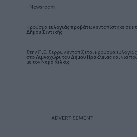
- Newsroom
Κρούσμα
ευλογιάς προβάτων
εντοπίστηκε σε κ
Δήμου Σιντικής.
Στην Π.Ε.
Σερρών
εντοπίζεται κρούσμα
ευλογιάς
στο
Λιμνοχώρι
του
Δήμου Ηράκλειας
και για πρ
με τον
Νομό Κιλκίς.