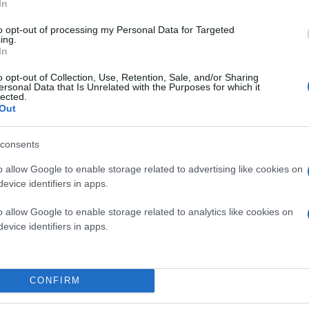
Κάνε κλικ και δες περισσότερο
In
Πρόσθ
to opt-out of processing my Personal Data for Targeted
ing.
In
o opt-out of Collection, Use, Retention, Sale, and/or Sharing
ersonal Data that Is Unrelated with the Purposes for which it
ΒΟΡΕΙΑ
lected.
Αγρότες - Κτηνοτρόφοι
Σέρρες
Ευλογιά
ΕΛΛΑΔΑ
Out
consents
o allow Google to enable storage related to advertising like cookies on
evice identifiers in apps.
o allow Google to enable storage related to analytics like cookies on
evice identifiers in apps.
CONFIRM