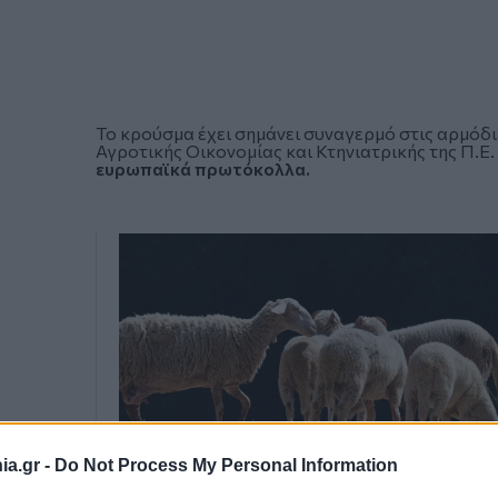
Το κρούσμα έχει σημάνει συναγερμό στις αρμόδι
Αγροτικής Οικονομίας και Κτηνιατρικής της Π.Ε
ευρωπαϊκά πρωτόκολλα.
a.gr -
Do Not Process My Personal Information