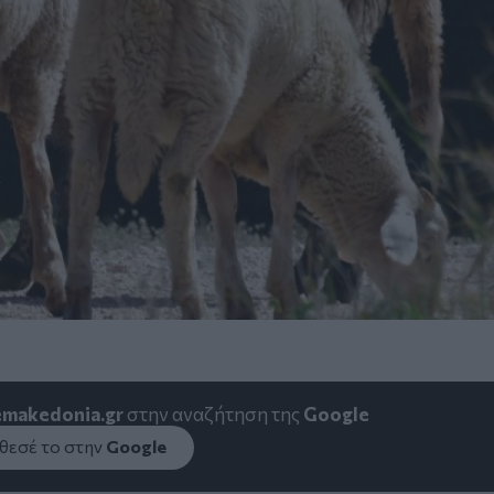
emakedonia.gr
στην αναζήτηση της
Google
εσέ το στην
Google