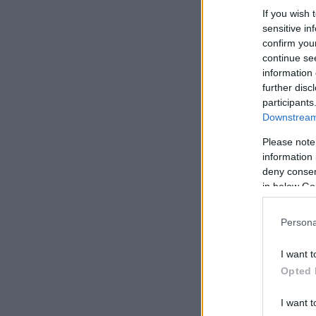
If you wish 
sensitive in
confirm you
continue se
information 
further disc
participants
Downstream 
Please note
information 
deny consent
in below Go
Persona
I want t
Opted 
I want t