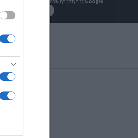
emakedonia.gr
στην αναζήτηση της
Google
εσέ το στην
Google
 αιγοπροβάτων