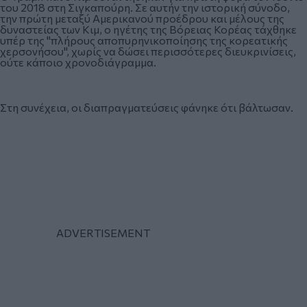
του 2018 στη Σιγκαπούρη. Σε αυτήν την ιστορική σύνοδο,
την πρώτη μεταξύ Αμερικανού προέδρου και μέλους της
δυναστείας των Κιμ, ο ηγέτης της Βόρειας Κορέας τάχθηκε
υπέρ της "πλήρους αποπυρηνικοποίησης της κορεατικής
χερσονήσου", χωρίς να δώσει περισσότερες διευκρινίσεις,
ούτε κάποιο χρονοδιάγραμμα.
Στη συνέχεια, οι διαπραγματεύσεις φάνηκε ότι βάλτωσαν.