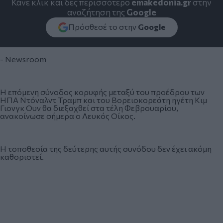
Κάνε κλικ και δες περισσότερο
emakedonia.gr
στην
αναζήτηση της
Google
Πρόσθεσέ το στην
Google
- Newsroom
Η επόμενη σύνοδος κορυφής μεταξύ του προέδρου των
ΗΠΑ Ντόναλντ Τραμπ και του Βορειοκορεάτη ηγέτη Κιμ
Γιονγκ Ουν θα διεξαχθεί στα τέλη Φεβρουαρίου,
ανακοίνωσε σήμερα ο Λευκός Οίκος.
Η τοποθεσία της δεύτερης αυτής συνόδου δεν έχει ακόμη
καθοριστεί.