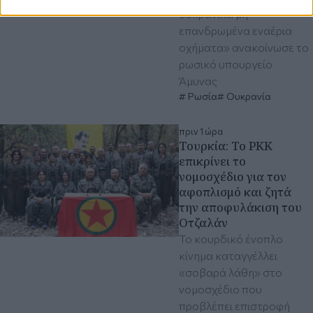
ουκρανικά μη
επανδρωμένα εναέρια
οχήματα» ανακοίνωσε το
ρωσικό υπουργείο
Άμυνας
Ρωσία
Ουκρανία
πριν 1 ώρα
Τουρκία: Το PKK
επικρίνει το
νομοσχέδιο για τον
αφοπλισμό και ζητά
την αποφυλάκιση του
Οτζαλάν
Το κουρδικό ένοπλο
κίνημα καταγγέλλει
«σοβαρά λάθη» στο
νομοσχέδιο που
προβλέπει επιστροφή