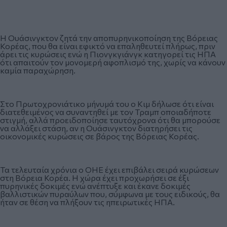
Η Ουάσινγκτον ζητά την αποπυρηνικοποίηση της Βόρειας
Κορέας, που θα είναι εφικτό να επαληθευτεί πλήρως, πριν
άρει τις κυρώσεις ενώ η Πιονγκγιάνγκ κατηγορεί τις ΗΠΑ
ότι απαιτούν τον μονομερή αφοπλισμό της, χωρίς να κάνουν
καμία παραχώρηση.
Στο Πρωτοχρονιάτικο μήνυμά του ο Κιμ δήλωσε ότι είναι
διατεθειμένος να συναντηθεί με τον Τραμπ οποιαδήποτε
στιγμή, αλλά προειδοποίησε ταυτόχρονα ότι θα μπορούσε
να αλλάξει στάση, αν η Ουάσινγκτον διατηρήσει τις
οικονομικές κυρώσεις σε βάρος της Βόρειας Κορέας.
Τα τελευταία χρόνια ο ΟΗΕ έχει επιβάλει σειρά κυρώσεων
στη Βόρεια Κορέα. Η χώρα έχει προχωρήσει σε έξι
πυρηνικές δοκιμές ενώ ανέπτυξε και έκανε δοκιμές
βαλλιστικών πυραύλων που, σύμφωνα με τους ειδικούς, θα
ήταν σε θέση να πλήξουν τις ηπειρωτικές ΗΠΑ.