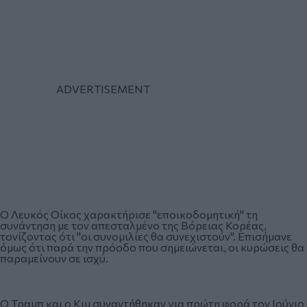
Ο Λευκός Οίκος χαρακτήρισε "εποικοδομητική" τη
συνάντηση με τον απεσταλμένο της Βόρειας Κορέας,
τονίζοντας ότι "οι συνομιλίες θα συνεχιστούν". Επισήμανε
όμως ότι παρά την πρόοδο που σημειώνεται, οι κυρώσεις θα
παραμείνουν σε ισχύ.
Ο Τραμπ και ο Κιμ συναντήθηκαν για πρώτη φορά τον Ιούνιο