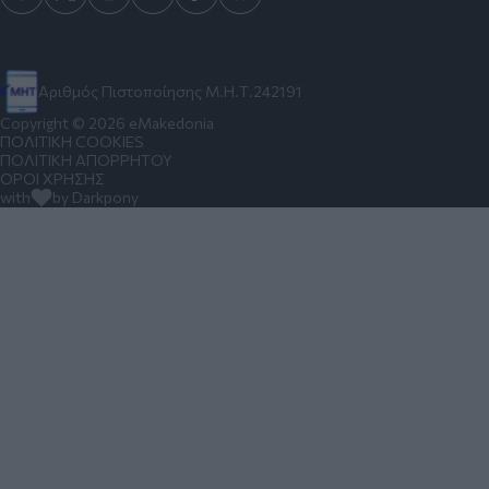
Αριθμός Πιστοποίησης Μ.Η.Τ.242191
Copyright © 2026 eMakedonia
ΠΟΛΙΤΙΚΗ COOKIES
ΠΟΛΙΤΙΚΗ ΑΠΟΡΡΗΤΟΥ
ΟΡΟΙ ΧΡΗΣΗΣ
with
by Darkpony