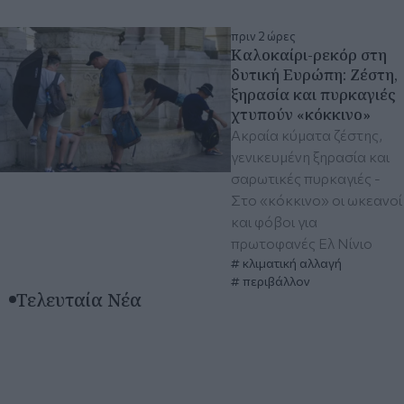
πριν 2 ώρες
Καλοκαίρι-ρεκόρ στη
δυτική Ευρώπη: Ζέστη,
ξηρασία και πυρκαγιές
χτυπούν «κόκκινο»
Ακραία κύματα ζέστης,
γενικευμένη ξηρασία και
σαρωτικές πυρκαγιές -
Στο «κόκκινο» οι ωκεανοί
και φόβοι για
πρωτοφανές Ελ Νίνιο
κλιματική αλλαγή
περιβάλλον
Τελευταία Νέα