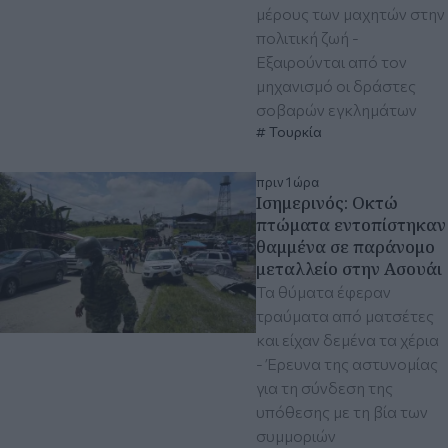
μέρους των μαχητών στην
πολιτική ζωή -
Εξαιρούνται από τον
μηχανισμό οι δράστες
σοβαρών εγκλημάτων
Τουρκία
πριν 1 ώρα
Ισημερινός: Οκτώ
πτώματα εντοπίστηκαν
θαμμένα σε παράνομο
μεταλλείο στην Ασουάι
Τα θύματα έφεραν
τραύματα από ματσέτες
και είχαν δεμένα τα χέρια
- Έρευνα της αστυνομίας
για τη σύνδεση της
υπόθεσης με τη βία των
συμμοριών