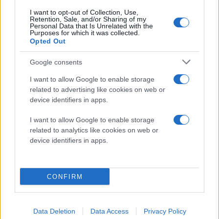
I want to opt-out of Collection, Use,
Retention, Sale, and/or Sharing of my
Personal Data that Is Unrelated with the
Purposes for which it was collected.
Opted Out
Google consents
I want to allow Google to enable storage
related to advertising like cookies on web or
Διαβάστε περισσότερα
device identifiers in apps.
πριν 41 λεπτά
I want to allow Google to enable storage
Η Ρωσία κατέρριψε
related to analytics like cookies on web or
πάνω από 450
device identifiers in apps.
Ουκρανικά drones που
είχαν στόχο την
Κριμαία - Αναφορές για
CONFIRM
νεκρούς
«Τα συστήματα
αντιαεροπορικής άμυνας
Data Deletion
Data Access
Privacy Policy
κατέστρεψαν 456