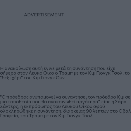
Η ανακοίνωση αυτή έγινε μετά τη συνάντηση που είχε
σήμερα στον Λευκό Οίκο ο Τραμπ με τον Κιμ Γιονγκ Τσολ, το
"δεξί χέρι" του Κιμ Γιονγκ Ουν.
"Ο πρόεδρος ανυπομονεί να συναντήσει τον πρόεδρο Κιμ σε
μια τοποθεσία που θα ανακοινωθεί αργότερα", είπε η Σάρα
Σάντερς, η εκπρόσωπος του Λευκού Οίκου αφού
ολοκληρώθηκε η συνάντηση, διάρκειας 90 λεπτών στο Οβάλ
Γραφείο, του Τραμπ με τον Κιμ Γιονγκ Τσολ.