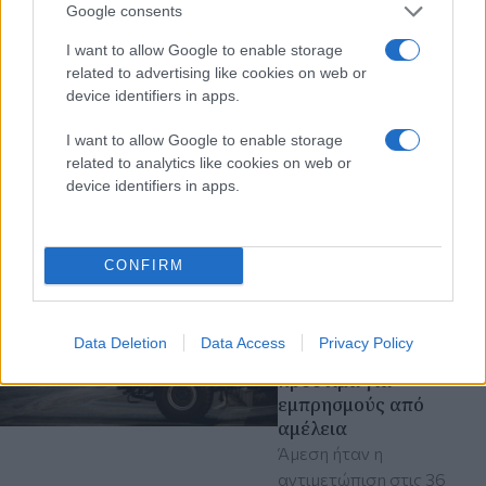
Σκιάθο, αισθητός στην
Google consents
Αττική
I want to allow Google to enable storage
Σύμφωνα με την
related to advertising like cookies on web or
αυτόματη λύση του
device identifiers in apps.
Γεωδυναμικού Ινστιτούτο
το εστιακό βάθος του
I want to allow Google to enable storage
σεισμού ήταν 5
related to analytics like cookies on web or
χιλιόμετρα
device identifiers in apps.
σεισμός
πριν 33 λεπτά
CONFIRM
Πυροσβεστική: 44
αγροτοδασικές
πυρκαγιές σε ένα
Data Deletion
Data Access
Privacy Policy
24ωρο - Τέσσερα νέα
πρόστιμα για
εμπρησμούς από
αμέλεια
Άμεση ήταν η
αντιμετώπιση στις 36