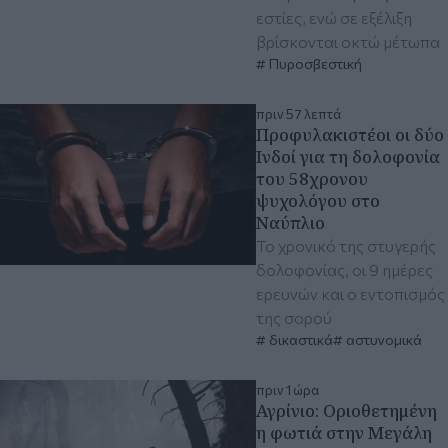
εστίες, ενώ σε εξέλιξη
βρίσκονται οκτώ μέτωπα
Πυροσβεστική
πριν 57 λεπτά
Προφυλακιστέοι οι δύο
Ινδοί για τη δολοφονία
του 58χρονου
ψυχολόγου στο
Ναύπλιο
Το χρονικό της στυγερής
δολοφονίας, οι 9 ημέρες
ερευνών και ο εντοπισμός
της σορού
δικαστικά
αστυνομικά
πριν 1 ώρα
Αγρίνιο: Οριοθετημένη
η φωτιά στην Μεγάλη