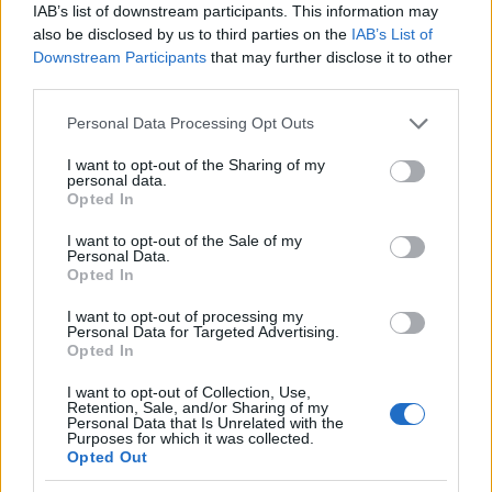
IAB’s list of downstream participants. This information may
also be disclosed by us to third parties on the
IAB’s List of
Downstream Participants
that may further disclose it to other
third parties.
Please note that this website/app uses one or more Google
Personal Data Processing Opt Outs
services and may gather and store information including but
not limited to your visit or usage behaviour. You may click to
I want to opt-out of the Sharing of my
personal data.
grant or deny consent to Google and its third-party tags to
Opted In
use your data for below specified purposes in below Google
consent section.
I want to opt-out of the Sale of my
Personal Data.
Opted In
I want to opt-out of processing my
Personal Data for Targeted Advertising.
Opted In
I want to opt-out of Collection, Use,
Διαβάστε περισσότερα
Retention, Sale, and/or Sharing of my
Personal Data that Is Unrelated with the
Purposes for which it was collected.
Τρίτη 28 Απρ 2026, 14:20
Opted Out
Μεγάλος σεισμός στη