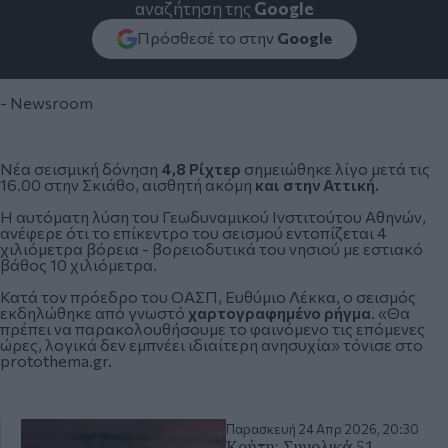
αναζήτηση της
Google
Πρόσθεσέ το στην
Google
- Newsroom
Νέα σεισμική δόνηση
4,8 Ρίχτερ
σημειώθηκε λίγο μετά τις
16.00 στην Σκιάθο, αισθητή ακόμη
και στην Αττική.
Η αυτόματη λύση του Γεωδυναμικού Ινστιτούτου Αθηνών,
ανέφερε ότι το επίκεντρο του σεισμού εντοπίζεται 4
χιλιόμετρα βόρεια - βορειοδυτικά του νησιού με εστιακό
βάθος 10 χιλιόμετρα.
Κατά τον πρόεδρο του ΟΑΣΠ, Ευθύμιο Λέκκα, ο σεισμός
εκδηλώθηκε από γνωστό
χαρτογραφημένο ρήγμα
. «Θα
πρέπει να παρακολουθήσουμε το φαινόμενο τις επόμενες
ώρες, λογικά δεν εμπνέει ιδιαίτερη ανησυχία» τόνισε στο
protothema.gr.
Παρασκευή 24 Απρ 2026, 20:30
Κρήτη: Συνολικά 51