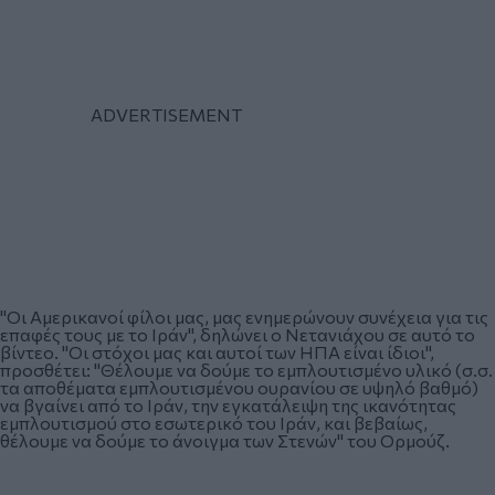
"Οι Αμερικανοί φίλοι μας, μας ενημερώνουν συνέχεια για τις
επαφές τους με το Ιράν", δηλώνει ο Νετανιάχου σε αυτό το
βίντεο. "Οι στόχοι μας και αυτοί των ΗΠΑ είναι ίδιοι",
προσθέτει: "Θέλουμε να δούμε το εμπλουτισμένο υλικό (σ.σ.
τα αποθέματα εμπλουτισμένου ουρανίου σε υψηλό βαθμό)
να βγαίνει από το Ιράν, την εγκατάλειψη της ικανότητας
εμπλουτισμού στο εσωτερικό του Ιράν, και βεβαίως,
θέλουμε να δούμε το άνοιγμα των Στενών" του Ορμούζ.