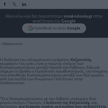
Κάνε κλικ και δες περισσότερο
emakedonia.gr
στην
αναζήτηση της
Google
Πρόσθεσέ το στην
Google
- Newsroom
Η διάλυση του ισλαμιστικού κινήματος
Χεζμπολάχ
,
συμμάχου του Ιράν, είναι ο πρώτος στόχος των
διαπραγματεύσεων μεταξύ Ισραήλ και Λιβάνου, δήλωσε
σήμερα το βράδυ ο Ισραηλινός πρωθυπουργός, την επομένη
των απευθείας διαπραγματεύσεων μεταξύ των δύο χωρών,
υπό την αιγίδα των Ηνωμένων Πολιτειών, στην
Ουάσινγκτον.
"Στις διαπραγματεύσεις με τον Λίβανο, υπάρχουν δύο
κύριοι στόχοι. Πρώτον, η
διάλυση της Χεζμπολάχ
, και
δεύτερον,
μια διαρκής ειρήνη, μια ειρήνη που να βασίζεται