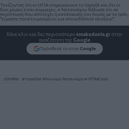
Τονίζοντας ότι οι ΗΠΑ ενημερώνουν το Ισραήλ και ότι οι
δύο χώρες είναι σύμμαχες, ο Νετανιάχου δήλωσε ότι σε
περίπτωση που αποτύχει η κατάπαυση του πυρός με το Ιράν,
"είμαστε προετοιμασμένοι για οποιοδήποτε σενάριο".
Κάνε κλικ και δες περισσότερο
emakedonia.gr
στην
αναζήτηση της
Google
Πρόσθεσέ το στην
Google
ΔΙΕΘΝΗ
Ισραήλ
Μπενιαμίν Νετανιάχου
ΗΠΑ
Ιράν