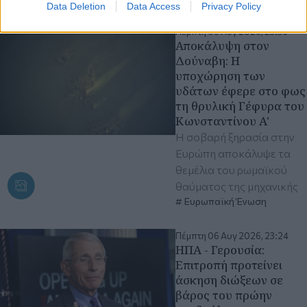
Data Deletion
Data Access
Privacy Policy
Πέμπτη 06 Αυγ 2026, 23:36
Αποκάλυψη στον
Δούναβη: Η
υποχώρηση των
υδάτων έφερε στο φως
τη θρυλική Γέφυρα του
Κωνσταντίνου A'
Η σοβαρή ξηρασία στην
Ευρώπη αποκάλυψε τα
θεμέλια του ρωμαϊκού
θαύματος της μηχανικής
Ευρωπαϊκή Ένωση
Πέμπτη 06 Αυγ 2026, 23:24
ΗΠΑ - Γερουσία:
Επιτροπή προτείνει
άσκηση διώξεων σε
βάρος του πρώην