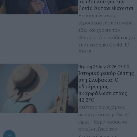
συμβούλου για την
Covid Άντονι Φάουτσι
Ρεπουμπλικάνος
γερουσιαστής κατηγορεί
εδώ και χρόνια τον
Φάουτσι ότι ψεύδεται για
την πανδημία Covid-19
ΗΠΑ
Πέμπτη 06 Αυγ 2026, 23:00
Ιστορικό ρεκόρ ζέστης
στη Σλοβακία: Ο
υδράργυρος
σκαρφάλωσε στους
42,2°C
Δεύτερο συνεχόμενο
ρεκόρ μέσα σε μόλις 24
ώρες - Κύμα καύσωνα
σαρώνει ξανά την
Κεντρική Ευρώπη