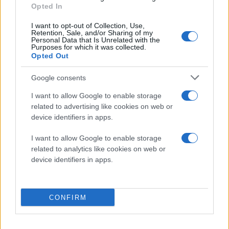
Opted In
I want to opt-out of Collection, Use,
Retention, Sale, and/or Sharing of my
Personal Data that Is Unrelated with the
Purposes for which it was collected.
Opted Out
Google consents
I want to allow Google to enable storage
Διαβάστε περισσότερα
related to advertising like cookies on web or
device identifiers in apps.
Πέμπτη 06 Αυγ 2026, 23:48
Ρωσία: Η Γαλλία
I want to allow Google to enable storage
απέλασε Ρωσίδα
related to analytics like cookies on web or
δημοσιογράφο ως
device identifiers in apps.
«πράκτορα επιρροής»
Το ρωσικό υπουργείο
Εξωτερικών χαρακτήρισε
CONFIRM
σήμερα απαράδεκτη την
απόφαση
Γαλλία
Ρωσία