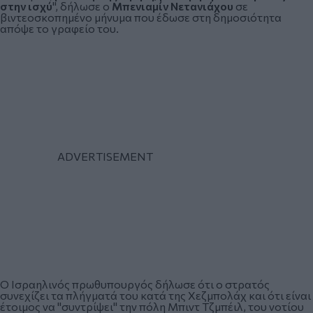
στην ισχύ
", δήλωσε ο
Μπενιαμίν Νετανιάχου
σε
βιντεοσκοπημένο μήνυμα που έδωσε στη δημοσιότητα
απόψε το γραφείο του.
Ο Ισραηλινός πρωθυπουργός δήλωσε ότι ο στρατός
συνεχίζει τα πλήγματά του κατά της Χεζμπολάχ και ότι είναι
έτοιμος να "συντρίψει" την πόλη Μπιντ Τζμπέιλ, του νοτίου