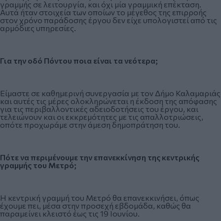
γραμμής σε λειτουργία, και όχι μία γραμμική επέκταση.
Αυτά ήταν στοιχεία των οποίων το μέγεθος της επιρροής
στον χρόνο παράδοσης έργου δεν είχε υπολογιστεί από τις
αρμόδιες υπηρεσίες.
Για την οδό Πόντου ποια είναι τα νεότερα;
Είμαστε σε καθημερινή συνεργασία με τον Δήμο Καλαμαριάς
και αυτές τις μέρες ολοκληρώνεται η έκδοση της απόφασης
για τις περιβαλλοντικές αδειοδοτήσεις του έργου, και
τελειώνουν και οι εκκρεμότητες με τις απαλλοτριώσεις,
οπότε προχωράμε στην άμεση δημοπράτηση του.
Πότε να περιμένουμε την επανεκκίνηση της κεντρικής
γραμμής του Μετρό;
Η κεντρική γραμμή του Μετρό θα επανεκκινήσει, όπως
έχουμε πει, μέσα στην προσεχή εβδομάδα, καθώς θα
παραμείνει κλειστό έως τις 19 Ιουνίου.