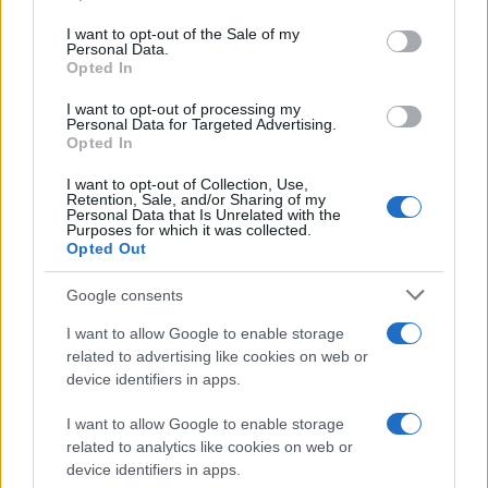
use your data for below specified purposes in below Google
Νομίζω ότι είναι αδιανόητο η Έκθεση να απομακρυνθεί από
consent section.
I want to opt-out of the Sale of my
το κέντρο της Θεσσαλονίκης. Είμαι απολύτως ξεκάθαρος σε
Personal Data.
αυτό. Η ΔΕΘ είναι ταυτισμένη με την πόλη, η οποία μάλιστα
Opted In
συγκεντρώνει όλα εκείνα τα χαρακτηριστικά που της
επιτρέπουν να λειτουργεί ως ισχυρό εκθεσιακό και
συνεδριακό κέντρο.
I want to opt-out of processing my
Personal Data for Targeted Advertising.
Opted In
Σε ό,τι αφορά τις καθυστερήσεις, η εμπειρία δείχνει ότι οι
I want to opt-out of Collection, Use,
περισσότερες καθυστερήσεις που αφορούν έργα της
Retention, Sale, and/or Sharing of my
Θεσσαλονίκης εντοπίζουν την γενεσιουργό αιτία στην ίδια
Personal Data that Is Unrelated with the
την πόλη. Αυτό είναι κάτι που έχουμε δει να
Purposes for which it was collected.
επαναλαμβάνεται διαχρονικά και οφείλουμε να το
Opted Out
λαμβάνουμε υπόψη όταν συζητάμε για τα
χρονοδιαγράμματα και την εξέλιξη των έργων.
Google consents
I want to allow Google to enable storage
Πάμε λίγο στα αμιγώς πολιτικά: Θα καταφέρει η
related to advertising like cookies on web or
κυβέρνηση να φτάσει στην τελική ευθεία και να
device identifiers in apps.
διεκδικήσει την αυτοδυναμία; Από τι θα εξαρτηθεί αυτό;
I want to allow Google to enable storage
related to analytics like cookies on web or
Η κυβέρνηση έχει ήδη μπει στην τελική ευθεία, καθώς
device identifiers in apps.
πλησιάζουμε στον τελευταίο χρόνο της θητείας της. Στόχος