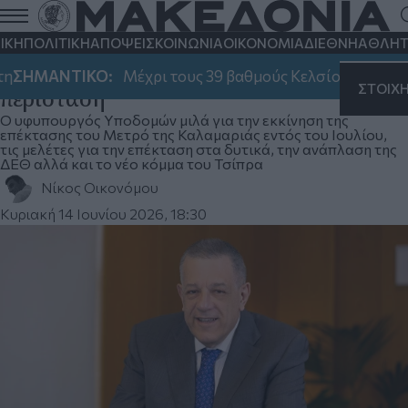
Νίκος Ταχιάος στη «ΜτΚ»: Ο Κυριάκος
Μητσοτάκης αποτελεί τη δικλείδα
ΙΚΗ
ΠΟΛΙΤΙΚΗ
ΑΠΟΨΕΙΣ
ΚΟΙΝΩΝΙΑ
ΟΙΚΟΝΟΜΙΑ
ΔΙΕΘΝΗ
ΑΘΛΗΤ
ασφαλείας σε οποιαδήποτε δύσκολη
ΗΜΑΝΤΙΚΟ:
Μέχρι τους 39 βαθμούς Κελσίου θα φτάσει 
ΣΤΟΙΧ
περίσταση
Ο υφυπουργός Υποδομών μιλά για την εκκίνηση της
επέκτασης του Μετρό της Καλαμαριάς εντός του Ιουλίου,
τις μελέτες για την επέκταση στα δυτικά, την ανάπλαση της
ΔΕΘ αλλά και το νέο κόμμα του Τσίπρα
Νίκος Οικονόμου
Κυριακή 14 Ιουνίου 2026, 18:30