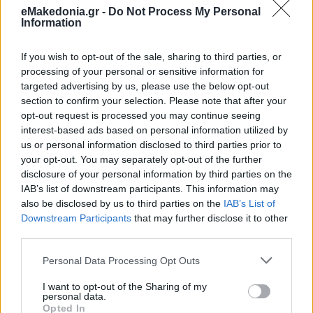
Πριν τις επόμενες εκλογές θα το έχουμε;
eMakedonia.gr -
Do Not Process My Personal
Information
Το Flyover είναι λογικό να έχει δημιουργήσει κάποιες
If you wish to opt-out of the sale, sharing to third parties, or
ανατροπές σε τοπικές μετακινήσεις. Τα ζητήματα αυτά μου
processing of your personal or sensitive information for
μεταφέρονται και γίνεται προσπάθεια να θεραπεύσουμε τα
targeted advertising by us, please use the below opt-out
όποια προβλήματα. Σε ό,τι αφορά το έργο, εξακολουθούμε
να βρισκόμαστε πάντοτε εντός του οροσήμου του Μαΐου
section to confirm your selection. Please note that after your
του 2027. Μέχρι στιγμής, δεν υπάρχει κάποια ένδειξη ότι
opt-out request is processed you may continue seeing
απομακρυνόμαστε από αυτό το χρονοδιάγραμμα, ενώ δεν
interest-based ads based on personal information utilized by
φαίνεται επίσης εύκολο να επισπευσθεί σημαντικά η
ολοκλήρωσή του σε σχέση με την ημερομηνία που
us or personal information disclosed to third parties prior to
προβλέπει η σύμβαση. Από εκεί και πέρα, το αν το έργο θα
your opt-out. You may separately opt-out of the further
έχει ολοκληρωθεί πριν από τις επόμενες εκλογές είναι κάτι
disclosure of your personal information by third parties on the
που εξαρτάται και από τον χρόνο διεξαγωγής τους, τον
οποίο θα αποφασίσει αποκλειστικά ο πρωθυπουργός και,
IAB’s list of downstream participants. This information may
συνεπώς, δεν είμαι σε θέση να απαντήσω.
also be disclosed by us to third parties on the
IAB’s List of
Downstream Participants
that may further disclose it to other
third parties.
Πολλή συζήτηση έγινε και γίνεται στην πόλη για τη ΔΕΘ
και την ανάπλαση της Έκθεσης. Η άποψή σας για την
Please note that this website/app uses one or more Google
Personal Data Processing Opt Outs
πρόταση «η έκθεση να πάει δυτικά» ποια είναι; Μήπως και
services and may gather and store information including but
η κυβέρνηση καθυστέρησε το
project
;
not limited to your visit or usage behaviour. You may click to
I want to opt-out of the Sharing of my
personal data.
grant or deny consent to Google and its third-party tags to
Opted In