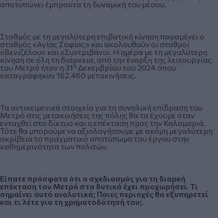
αποτυπώνει έμπρακτα τη δυναμική του μέσου.
Σταθμός με τη μεγαλύτερη επιβατική κίνηση παραμένει ο
σταθμός «Αγίας Σοφίας» και ακολουθούν οι σταθμοί
«Βενιζέλου» και «Συντριβάνι». Η ημέρα με τη μεγαλύτερη
κίνηση σε όλη τη διάρκεια, από την έναρξη της λειτουργίας
η
του Μετρό ήταν η 31
Δεκεμβρίου του 2024 όπου
καταγράφηκαν 162.460 μετακινήσεις.
Τα αντικειμενικά στοιχεία για τη συνολική επίδραση του
Μετρό στις μετακινήσεις της πόλης θα τα έχουμε όταν
ενταχθεί στο δίκτυο και η επέκταση προς την Καλαμαριά.
Τότε θα μπορούμε να αξιολογήσουμε με ακόμη μεγαλύτερη
ακρίβεια το πραγματικό αποτύπωμα του έργου στην
καθημερινότητα των πολιτών.
Είπατε πρόσφατα ότι ο σχεδιασμός για τη διαρκή
επέκταση του Μετρό στα δυτικά έχει προχωρήσει. Τι
σημαίνει αυτό αναλυτικά; Ποιες περιοχές θα εξυπηρετεί
και τι λέτε για τη χρηματοδότησή του;