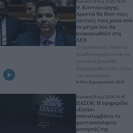
Κυριακή 09 Αυγ 2026, 14:54
Θ. Κοντογεώργης:
Αρκετοί θα δουν τους
εαυτούς τους μέσα από
τα μέτρα που θα
ανακοινωθούν στη
ΔΕΘ
Ο υφυπουργός παρά τω
πρωθυπουργώ τόνισε ότι
τα τελικά μέτρα θα
διαμορφωθούν στο τέλος
του Αυγούστου
Νέα Δημοκρατία
ΔΕΘ
Κυριακή 09 Αυγ 2026, 14:18
ΠΑΣΟΚ: Η εφημερίδα
«Εστία»
επαναλαμβάνει το
φαντασιόπληκτο
ρεπορτάζ της