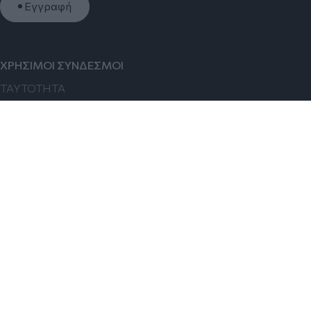
Εγγραφή
ΧΡΗΣΙΜΟΙ ΣΥΝΔΕΣΜΟΙ
TAYTOTHTA
ΕΠΙΚΟΙΝΩΝΙΑ
ΚΑΤΗΓΟΡΙΕΣ
ΘΕΣΣΑΛΟΝΙΚΗ
ΠΟΛΙΤΙΚΗ
ΑΠΟΨΕΙΣ
ΚΟΙΝΩΝΙΑ
ΟΙΚΟΝΟΜΙΑ
FOLLOW US