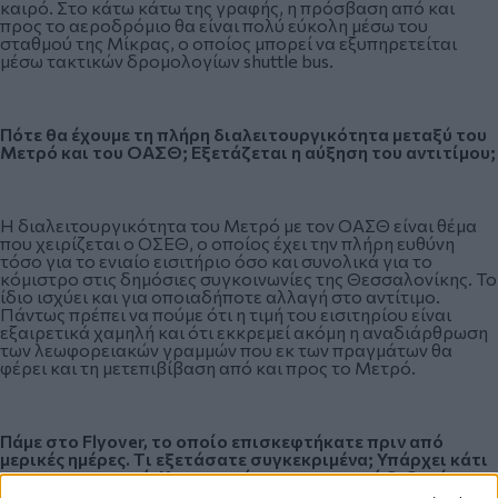
καιρό. Στο κάτω κάτω της γραφής, η πρόσβαση από και
προς το αεροδρόμιο θα είναι πολύ εύκολη μέσω του
σταθμού της Μίκρας, ο οποίος μπορεί να εξυπηρετείται
μέσω τακτικών δρομολογίων shuttle bus.
Πότε θα έχουμε τη πλήρη διαλειτουργικότητα μεταξύ του
Μετρό και του ΟΑΣΘ; Εξετάζεται η αύξηση του αντιτίμου;
Η διαλειτουργικότητα του Μετρό με τον ΟΑΣΘ είναι θέμα
που χειρίζεται ο ΟΣΕΘ, ο οποίος έχει την πλήρη ευθύνη
τόσο για το ενιαίο εισιτήριο όσο και συνολικά για το
κόμιστρο στις δημόσιες συγκοινωνίες της Θεσσαλονίκης. Το
ίδιο ισχύει και για οποιαδήποτε αλλαγή στο αντίτιμο.
Πάντως πρέπει να πούμε ότι η τιμή του εισιτηρίου είναι
εξαιρετικά χαμηλή και ότι εκκρεμεί ακόμη η αναδιάρθρωση
των λεωφορειακών γραμμών που εκ των πραγμάτων θα
φέρει και τη μετεπιβίβαση από και προς το Μετρό.
Πάμε στο
Flyover
, το οποίο επισκεφτήκατε πριν από
μερικές ημέρες.
T
ι εξετάσατε συγκεκριμένα; Υπάρχει κάτι
που σας ανησυχεί; Και ποιο είναι με σημερινά δεδομένα το
τελικό χρονοδιάγραμμα για την ολοκλήρωση του έργου;