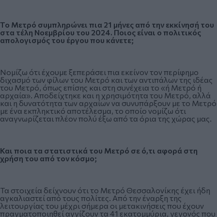
Το Μετρό συμπληρώνει πια 21 μήνες από την εκκίνησή του
στα τέλη Νοεμβρίου του 2024. Ποιος είναι ο πολιτικός
απολογισμός του έργου που κάνετε;
Νομίζω ότι έχουμε ξεπεράσει πια εκείνον τον περίφημο
διχασμό των φίλων του Μετρό και των αντιπάλων της ιδέας
του Μετρό, όπως επίσης και στη συνέχεια το «ή Μετρό ή
αρχαία». Αποδείχτηκε και η χρησιμότητα του Μετρό, αλλά
και η δυνατότητα των αρχαίων να συνυπάρξουν με το Μετρό
με ένα εκπληκτικό αποτέλεσμα, το οποίο νομίζω ότι
αναγνωρίζεται πλέον πολύ έξω από τα όρια της χώρας μας.
Και ποια τα στατιστικά του Μετρό σε ό,τι αφορά στη
χρήση του από τον κόσμο;
Τα στοιχεία δείχνουν ότι το Μετρό Θεσσαλονίκης έχει ήδη
αγκαλιαστεί από τους πολίτες. Από την έναρξη της
λειτουργίας του μέχρι σήμερα οι μετακινήσεις που έχουν
πραγματοποιηθεί αγγίζουν τα 41 εκατομμύρια, γεγονός που