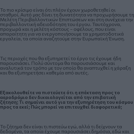
Το πιο κρίσιμο είναι ότι πλέον έχουν χωροθετηθεί οι
σταθμοί. Αυτό μας δίνει τη δυνατότητα να προχωρήσουμε τη
Μελέτη Περιβαλλοντικών Επιπτώσεων και στη συνέχεια την
περιβαλλοντική αδειοδότηση του έργου. Ταυτόχρονα,
προχωρά και η μελέτη κόστους – οφέλους, που είναι
απαραίτητη για να ενεργοποιήσουμε τα χρηματοδοτικά
εργαλεία, τα οποία αναζητούμε στην Ευρωπαϊκή Ένωση.
Τις περιοχές που θα εξυπηρετεί το έργο τις έχουμε ήδη
παρουσιάσει. Πολύ σύντομα θα παρουσιάσουμε και
αναλυτικά τον τρόπο με τον οποίο θα αναπτυχθεί η χάραξη
και θα εξυπηρετήσει καθεμία από αυτές.
Εξακολουθείτε να πιστεύετε ότι η επέκταση προς το
αεροδρόμιο δεν δικαιολογείται από την επιβατική
ζήτηση; Τι σημαίνει αυτό για την εξυπηρέτηση του κόσμου
προς τα εκεί; Πώς μπορεί να επιτευχθεί διαφορετικά;
Το ζήτημα δεν είναι τι πιστεύω εγώ, αλλά τι δείχνουν τα
δεδομένα, τα οποία έχουμε παρουσιάσει δημόσια, εδώ και