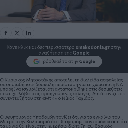
Κάνε κλικ και δες περισσότερο
emakedonia.gr
στην
αναζήτηση της
Google
Πρόσθεσέ το στην
Google
Ο Κυριάκος Μητσοτάκης αποτελεί τη δικλείδα ασφαλείας
σε οποιαδήποτε δύσκολη περίσταση για τη χώρα και η ΝΔ
μπορεί να ισχυρίζεται ότι ανταποκρίθηκε στις δεσμεύσεις
που είχε λάβει στις προηγούμενες εκλογές. Αυτό τονίζει σε
συνέντευξή του στη «ΜτΚ» ο Νίκος Ταχιάος.
Ο υφυπουργός Υποδομών τονίζει ότι για τα εγκαίνια του
Mετρό στην Καλαμαριά ότι «θα φοράμε κοντομάνικα και ότι
τα μαγιό θα είναι στην ημερήσια διάταξη. «Ο βασικός