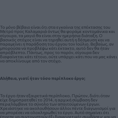
Το μόνο βέβαιο είναι ότι στα εγκαίνια της επέκτασης του
Μετρό προς Καλαμαριά όντως θα φοράμε κοντομάνικα και
σίγουρα, τα μαγιό θα είναι στην ημερήσια διάταξη. Ο
βασικός στόχος είναι να τηρηθεί αυτή η δέσμευση και να
παραμείνει η παράδοση του έργου τον Ιούλιο. Βεβαίως, αν
μπορούσα να προβλέψω κάτι έκτακτο, αυτό δεν θα ήταν
απρόβλεπτο. Πάντως, προς το παρόν, σίγουρα δεν
διαφαίνεται κάτι τέτοιο, ούτε υπάρχει κάτι που να μας κάνει
να αποκλίνουμε από τον στόχο.
Αλήθεια, γιατί ήταν τόσο περίπλοκο έργο;
Το έργο ήταν εξαιρετικά περίπλοκο. Πρώτον, διότι όταν
είχε δημοπρατηθεί το 2014, η αρχική σύμβαση δεν
περιελάμβανε το σύνολο των απαιτούμενων έργων.
Χρειάστηκε να ακολουθήσουν άλλοι πέντε διαγωνισμοί για
να μπορέσει να ολοκληρωθεί το έργο. Αυτό σημαίνει ότι
έπρεπε να συντονιστούν έξι διαφορετικές συμβάσεις και να