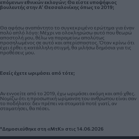
επόμενων εθνικών εκλογών; Θα είστε υποψήφιος
βουλευτής στην Α’ Θεσσαλονίκης όπως το 2019;
Θα αφήσω αναπάντητο το συγκεκριμένο ερώτημα για έναν
πολύ απλό λόγο: Μέχρι να ολοκληρώσω αυτό που θεωρώ
αποστολή μου, θέλω να παραμείνω απολύτως
προσηλωμένος σε αυτό και απερίσπαστος. Όταν κρίνω ότι
έχει έρθει η κατάλληλη στιγμή, θα μιλήσω δημόσια για τις
προθέσεις μου.
Εσείς έχετε ωριμάσει από τότε;
Αν εννοείτε από το 2019, έχω ωριμάσει ακόμη και από χθες.
Νομίζω ότι η προσωπική ωρίμανση του ανθρώπου είναι σαν
το ποδήλατο: δεν πρέπει να σταματά ποτέ γιατί, αν
σταματήσει, θα πέσει.
*Δημοσιεύθηκε στη «ΜτΚ» στις 14.06.2026