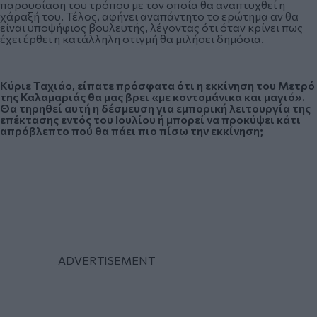
παρουσίαση του τρόπου με τον οποία θα αναπτυχθεί η
χάραξή του. Τέλος, αφήνει αναπάντητο το ερώτημα αν θα
είναι υποψήφιος βουλευτής, λέγοντας ότι όταν κρίνει πως
έχει έρθει η κατάλληλη στιγμή θα μιλήσει δημόσια.
Κύριε Ταχιάο, είπατε πρόσφατα ότι η εκκίνηση του Μετρό
της Καλαμαριάς θα μας βρει «με κοντομάνικα και μαγιό».
Θα τηρηθεί αυτή η δέσμευση για εμπορική λειτουργία της
επέκτασης εντός του Ιουλίου ή μπορεί να προκύψει κάτι
απρόβλεπτο πού θα πάει πιο πίσω την εκκίνηση;