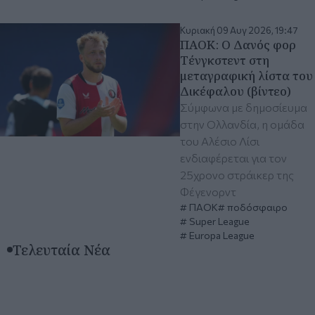
Κυριακή 09 Αυγ 2026, 19:47
ΠΑΟΚ: Ο Δανός φορ
Τένγκστεντ στη
μεταγραφική λίστα του
Δικέφαλου (βίντεο)
Σύμφωνα με δημοσίευμα
στην Ολλανδία, η ομάδα
του Αλέσιο Λίσι
ενδιαφέρεται για τον
25χρονο στράικερ της
Φέγενορντ
ΠΑΟΚ
ποδόσφαιρο
Super League
Europa League
Τελευταία Νέα