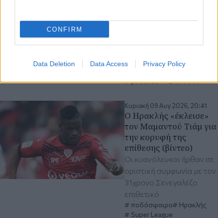
πένθος για τον θάνατο
του μεγάλου Ντον
Νέλσον (βίντεο)
CONFIRM
Ο εκλιπών ήταν μία από
τις πιο εμβληματικές
προσωπικότητες στην
Data Deletion
Data Access
Privacy Policy
ιστορία του αθλήματος
μπάσκετ
ΝΒΑ
ΗΠΑ
Κυριακή 09 Αυγ 2026, 20:41
Ο Ηρακλής «έκλεισε»
τον Μαμαντού Τιάμ για
την κορυφή της
επίθεσης (βίντεο)
Οι κυανόλευκοι ήρθαν σε
οριστική συμφωνία με τον
31χρονο Σενεγαλέζο
επιθετικό
ποδόσφαιρο
Ηρακλής
Super League