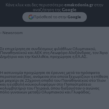
Κάνε κλικ και δες περισσότερο
emakedonia.gr
στην
αναζήτηση της
Google
Πρόσθεσέ το στην
Google
- Newsroom
Σε επιχείρηση σε συνδέσμους φιλάθλων Ολυμπιακού,
Παναθηναϊκού και ΑΕΚ στη Λεωφόρο Αλεξάνδρας, τον Άγιο
Δημήτριο και την Καλλιθέα, προχώρησε η ΕΛ.ΑΣ.
Η αστυνομία προχώρησε σε έρευνες μετά τα πρόσφατα
περιστατικά βίας, ανάμεσα στα οποία ξεχωρίζουν η επίθεση
με μαχαίρι σε 22χρονη οπαδό του Παναθηναϊκού στο Ίλιον
και η εισβολή κουκουλοφόρων στο Παπαστράτειο
κολυμβητήριο του Πειραιά, όπου διεξαγόταν ο αγώνας
πόλο γυναικών μεταξύ Ολυμπιακού και Γλυφάδας.