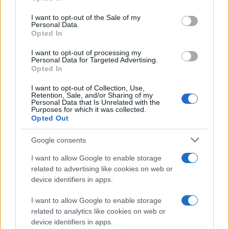
use your data for below specified purposes in below Google
consent section.
I want to opt-out of the Sale of my
Personal Data.
Opted In
Διαβάστε περισσότερα
I want to opt-out of processing my
Personal Data for Targeted Advertising.
Πέμπτη 14 Μαρ 2019, 20:40
Opted In
Νέα αστυνομική
I want to opt-out of Collection, Use,
επιχείρηση σε
Retention, Sale, and/or Sharing of my
συνδέσμους φιλάθλων
Personal Data that Is Unrelated with the
Purposes for which it was collected.
Ολυμπιακού και
Opted Out
Παναθηναϊκού στην
Αθήνα
Google consents
Έλεγχοι σε Ίλιον και
I want to allow Google to enable storage
Περιστέρι μετά τα
related to advertising like cookies on web or
πρόσφατα κρούσματα
device identifiers in apps.
βίας
I want to allow Google to enable storage
Κυριακή 09 Αυγ 2026, 21:00
related to analytics like cookies on web or
Μπάσκετ: Παγκόσμιο
device identifiers in apps.