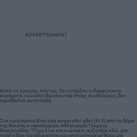
Κατά τις έρευνες, πάντως, δεν υπήρξαν ενδιαφέροντα
ευρήματα, ενώ όσοι βρίσκονταν στους συνδέσμους, δεν
προέβαλαν αντίσταση.
Στα κρούσματα βίας είχε αναφερθεί χθες (6/3) από το βήμα
της Βουλής ο υφυπουργός Αθλητισμού Γιώργος
Βασιλειάδης: "Πριν λίγο και ενώ εμείς συζητάμε εδώ, μια
πράξη βίας καταδικαστέα και αποτρόπαια με θύμα μια