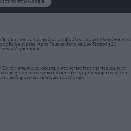
εσέ το στην
Google
καθώς και τους υποψηφίους συμβούλους που στελεχώνουν το
ος Καλαμαριάς, Άρης Τεμεκενίδης, αύριο Τετάρτη 20
Μελίνα Μερκούρη».
Ξανά» απευθύνει κάλεσμα στους πολίτες της περιοχής να
κειμένου να ακούσουν από κοντά τις προγραμματικές του
όψει των δημοτικών εκλογών του Μαϊου.