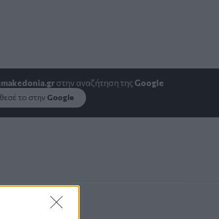
emakedonia.gr
στην αναζήτηση της
Google
εσέ το στην
Google