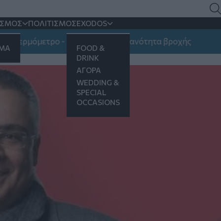
ψηφίους δημοτικούς
ΙΣΜΟΣ
ΠΟΛΙΤΙΣΜΟΣ
EXODOS
ρμόμετρο - Πού υπάρχει πιθανότητα βροχής
ΗΜΑ
FOOD &
DRINK
ΑΓΟΡΑ
WEDDING &
SPECIAL
OCCASIONS