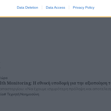
Data Deletion
Data Access
Privacy Policy
α
1 ώρα
lth Monitoring: Η εθνική υποδομή για την αξιοποίηση
απαστεργίου: «Να έχουμε ισχυρότερη πρόληψη και αποτελεσμ
ία
Τεχνητή Νοημοσύνη