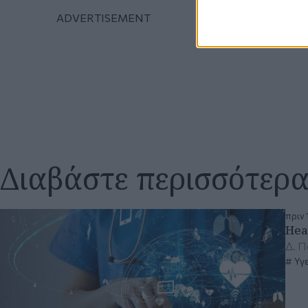
Διαβάστε περισσότερ
πριν 
Hea
Δ. Π
Υγε