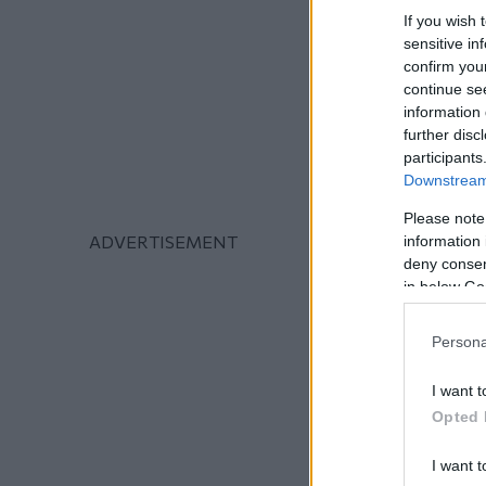
If you wish 
sensitive in
confirm you
continue se
information 
further disc
participants
Downstream 
Please note
information 
deny consent
in below Go
Persona
I want t
Opted 
I want t