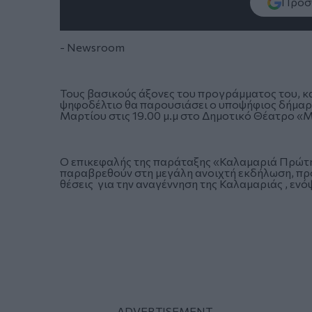
Πρόσθ
- Newsroom
Τους βασικούς άξονες του προγράμματος του, 
ψηφοδέλτιο θα παρουσιάσει ο υποψήφιος δήμαρχ
Μαρτίου στις 19.00 μ.μ στο Δημοτικό Θέατρο «
Ο επικεφαλής της παράταξης «Καλαμαριά Πρώτη 
παραβρεθούν στη μεγάλη ανοιχτή εκδήλωση, προ
θέσεις για την αναγέννηση της Καλαμαριάς , εν