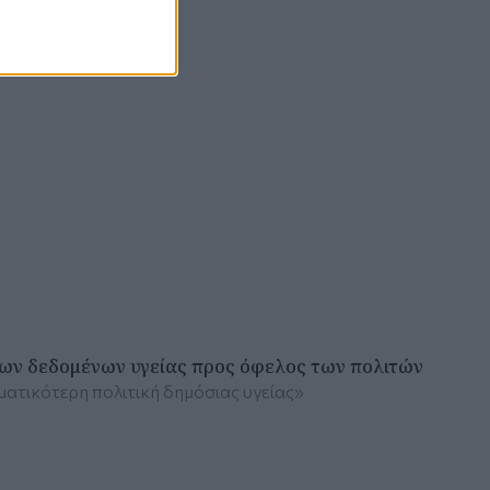
 των δεδομένων υγείας προς όφελος των πολιτών
ατικότερη πολιτική δημόσιας υγείας»