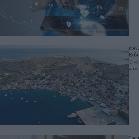
πριν 
Ειδ
Ο νέ
το
Παρα