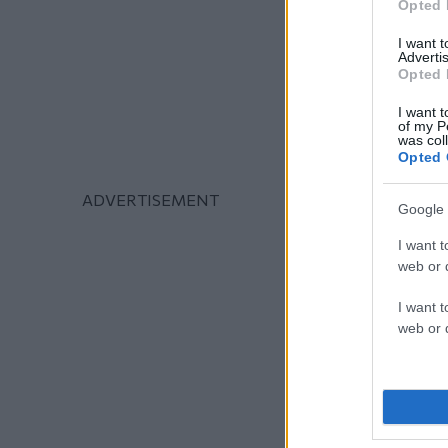
Opted 
I want 
Advertis
Opted 
I want t
of my P
was col
Opted 
Google 
I want t
web or d
I want t
web or d