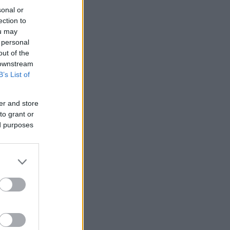
sonal or
ection to
ou may
 personal
out of the
 downstream
B’s List of
er and store
to grant or
ed purposes