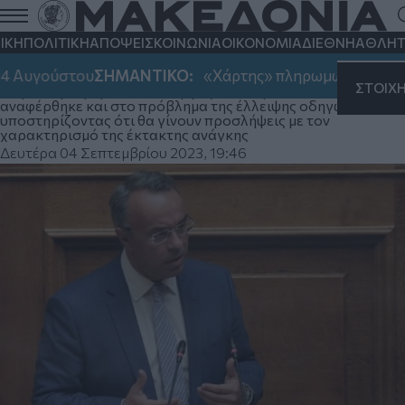
Ο Χρ. Σταϊκούρας υποσχέθηκε 110
ηλεκτρικά λεωφορεία για τον ΟΑΣΘ τον
ΙΚΗ
ΠΟΛΙΤΙΚΗ
ΑΠΟΨΕΙΣ
ΚΟΙΝΩΝΙΑ
ΟΙΚΟΝΟΜΙΑ
ΔΙΕΘΝΗ
ΑΘΛΗΤ
Ιανουάριο του 2024
4 Αυγούστου
ΣΗΜΑΝΤΙΚΟ:
«Χάρτης» πληρωμών από e-ΕΦΚ
ΣΤΟΙΧ
Παράλληλα βέβαια ο υπουργός Υποδομών και Μεταφορών
αναφέρθηκε και στο πρόβλημα της έλλειψης οδηγών,
υποστηρίζοντας ότι θα γίνουν προσλήψεις με τον
χαρακτηρισμό της έκτακτης ανάγκης
Δευτέρα 04 Σεπτεμβρίου 2023, 19:46