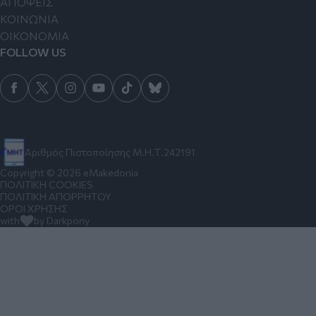
ΑΠΟΨΕΙΣ
ΚΟΙΝΩΝΙΑ
ΟΙΚΟΝΟΜΙΑ
FOLLOW US
Αριθμός Πιστοποίησης Μ.Η.Τ.242191
Copyright © 2026 eMakedonia
ΠΟΛΙΤΙΚΗ COOKIES
ΠΟΛΙΤΙΚΗ ΑΠΟΡΡΗΤΟΥ
ΟΡΟΙ ΧΡΗΣΗΣ
with
by Darkpony