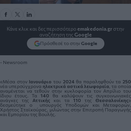
Κάνε κλικ και δες περισσότερο
emakedonia.gr
στην
αναζήτηση της
Google
Πρόσθεσέ το στην
Google
- Newsroom
«Μέσα στον
Ιανουάριο
του
2024
θα παραληφθούν τα
250
νέα υπερσύγχρονα
ηλεκτρικά
αστικά
λεωφορεία
, τα οποί
αναμένεται να τεθούν στην κυκλοφορία τον Απρίλιο του
ίδιου έτους. Τα
140
θα καλύψουν τις συγκοινωνιακέ
ανάγκες της
Αττικής
και τα
110
της
Θεσσαλονίκης
δεσμεύτηκε ο
υπουργός Υποδομών και Μεταφορών,
Χρήστος Σταϊκούρας, μιλώντας στην Επιτροπή Παραγωγής
και Εμπορίου της Βουλής.