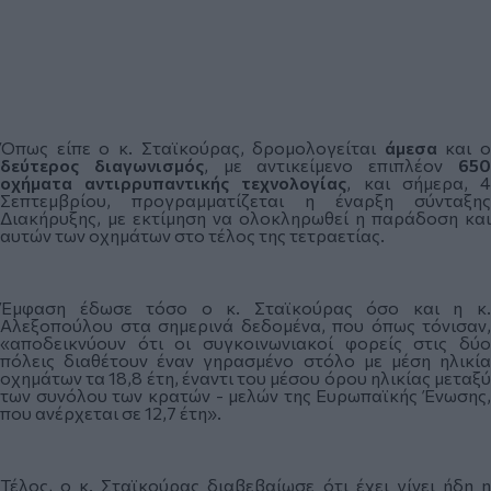
Όπως είπε ο κ. Σταϊκούρας, δρομολογείται
άμεσα
και ο
δεύτερος
διαγωνισμός
, με αντικείμενο επιπλέον
65
οχήματα αντιρρυπαντικής τεχνολογίας
, και σήμερα, 
Σεπτεμβρίου, προγραμματίζεται η έναρξη σύνταξης
Διακήρυξης, με εκτίμηση να ολοκληρωθεί η παράδοση και
αυτών των οχημάτων στο τέλος της τετραετίας.
Έμφαση έδωσε τόσο ο κ. Σταϊκούρας όσο και η κ.
Αλεξοπούλου στα σημερινά δεδομένα, που όπως τόνισαν,
«αποδεικνύουν ότι οι συγκοινωνιακοί φορείς στις δύο
πόλεις διαθέτουν έναν γηρασμένο στόλο με μέση ηλικία
οχημάτων τα 18,8 έτη, έναντι του μέσου όρου ηλικίας μεταξύ
των συνόλου των κρατών - μελών της Ευρωπαϊκής Ένωσης,
που ανέρχεται σε 12,7 έτη».
Τέλος, ο κ. Σταϊκούρας διαβεβαίωσε ότι έχει γίνει ήδη η