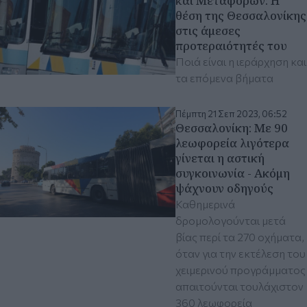
και Μεταφορών: Η
θέση της Θεσσαλονίκης
στις άμεσες
προτεραιότητές του
Ποιά είναι η ιεράρχηση και
τα επόμενα βήματα
Πέμπτη 21 Σεπ 2023, 06:52
Θεσσαλονίκη: Με 90
λεωφορεία λιγότερα
γίνεται η αστική
συγκοινωνία - Ακόμη
ψάχνουν οδηγούς
Καθημερινά
δρομολογούνται μετά
βίας περί τα 270 οχήματα,
όταν για την εκτέλεση του
χειμερινού προγράμματος
απαιτούνται τουλάχιστον
360 λεωφορεία