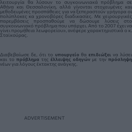
λειτουργία θα λύσουν το συγκοινωνιακά πρόβλημα σε
Αθήνα και Θεσσαλονίκη, αλλά γίνονται στοχευμένες και
μεθοδευμένες προσπάθειες για να ξεπεραστούν γρήγορα οι
πολύπλοκες κα χρονοβόρες διαδικασίες. Με χειρουργικές
παρεμβάσεις προσπαθούμε να δώσουμε λύσεις στο
συγκοινωνιακό πρόβλημα που υπάρχει. Από το 2007 έχει να
γίνει προμήθεια λεωφορείου», ανέφερε χαρακτηριστικά ο κ.
Σταϊκούρας.
Διαβεβαίωσε δε, ότι το
υπουργείο
θα
επιδιώξει
να λύσει
και το
πρόβλημα
της
έλλειψης
οδηγών
με την
πρόσληψη
νέων για λόγους έκτακτης ανάγκης.