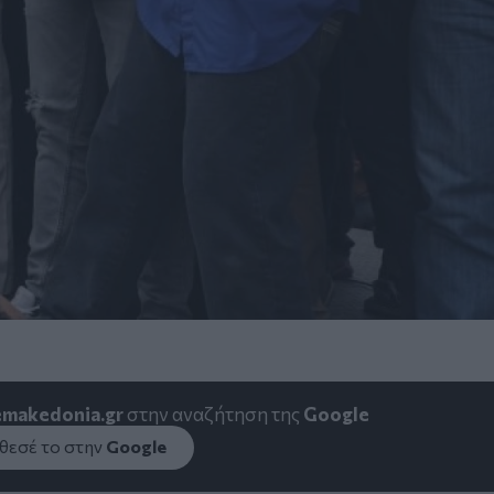
emakedonia.gr
στην αναζήτηση της
Google
εσέ το στην
Google