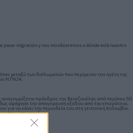
e pasar migración y nos movilizaremos a dónde está nuestro
 ήταν μεταξύ των διπλωματών που περίμεναν τον ηγέτη της
τυο NTN24.
ος αναγνωρίζεται πρόεδρος της Βενεζουέλας από περίπου 50
αθώς αψήφησε την απαγόρευση εξόδου από την επικράτεια,
ιο για να κάνει την περιοδεία του στη γειτονική Κολομβία,
αι στον Ισημερινό.