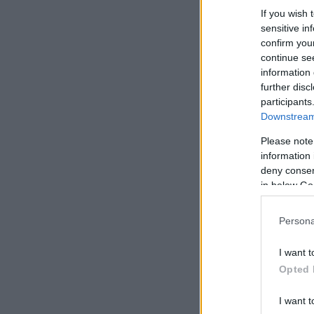
If you wish 
sensitive in
confirm you
continue se
information 
further disc
participants
Downstream 
Please note
information 
deny consent
in below Go
Persona
I want t
Opted 
I want t