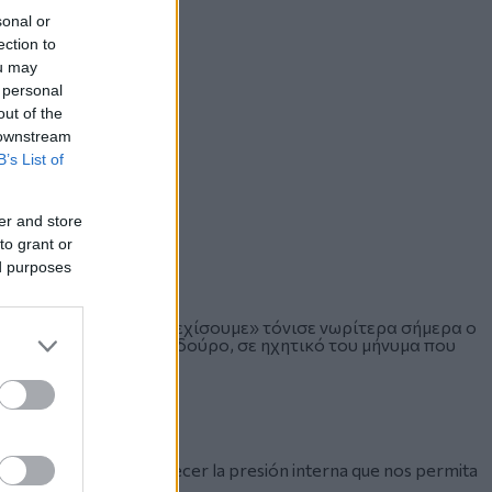
sonal or
ection to
ou may
 personal
out of the
 downstream
B’s List of
er and store
to grant or
ed purposes
ι ο δικτάτορας, θα συνεχίσουμε» τόνισε νωρίτερα σήμερα ο
εζουέλας Νικολάς Μαδούρο, σε ηχητικό του μήνυμα που
nuestra ruta y a fortalecer la presión interna que nos permita