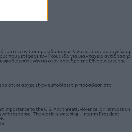
 του στο twitter προειδοποίησε λίγο μετά την προσγείωση
ς που μετέφερε τον Γκουαϊδό για μια «ταχεία αντίδραση»
ή εκφοβισμού» ενάντια στον πρόεδρο της Εθνοσυνέλευσης
ρα ότι οι αρχές είχαν εμποδίσει την πρόσβαση στο
est importance to the U.S. Any threats, violence, or intimidation
h swift response. The world is watching - Interim President
ly.
19