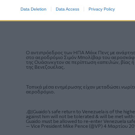
Data Deletion
Data Access
Privacy Policy
Ο αντιπρόεδρος των ΗΠΑ Μάικ Πενς με ανάρτησή
στο αεροδρόμιο Σιμόν Μπολίβαρ του αεροσκάφου
της Ουάσινκγτον σε περίπτωση «απειλών, βίας 
της Βενεζουέλας.
Τοπικά μέσα ενημέρωσης είχαν μεταδώσει νωρίτε
αεροδρόμιο.
.
@JGuaido
’s safe return to Venezuela is of the high
against him will not be tolerated & will be met wit
Guaido must be allowed to re-enter Venezuela safe
— Vice President Mike Pence (@VP)
4 Μαρτίου 20