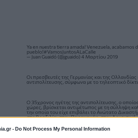
Ya en nuestra tierra amada! Venezuela, acabamos d
pueblo!
#VamosJuntosALaCalle
— Juan Guaidó (@jguaido)
4 Μαρτίου 2019
Οι πρεσβευτές της Γερμανίας και της Ολλανδίας
αντιπολίτευσης, σύμφωνα με το τηλεοπτικό δίκ
Ο 35χρονος ηγέτης της αντιπολίτευσης, ο οποί
χώρες, βρίσκεται αντιμέτωπος με τη σύλληψη κ
την οποία του είχε επιβάλει το Ανώτατο Δικαστήρ
στη Βραζιλία, στην Παραγουάη, στην Αργεντινή κ
a.gr -
Do Not Process My Personal Information