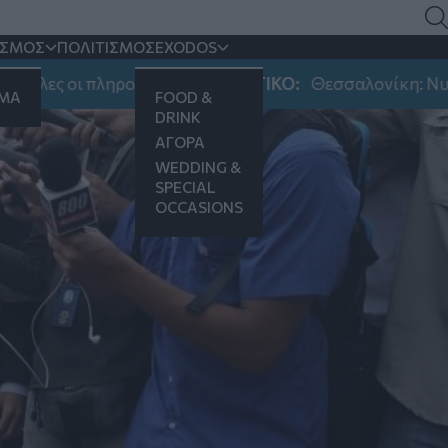
ΙΣΜΟΣ
ΠΟΛΙΤΙΣΜΟΣ
EXODOS
οι πληροφορίες
ΣΗΜΑΝΤΙΚΟ:
Θεσσαλονίκη: Νυχτερινός 
ΗΜΑ
FOOD &
DRINK
ΑΓΟΡΑ
WEDDING &
SPECIAL
OCCASIONS