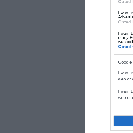
Opted 
I want 
Advertis
Opted 
I want t
of my P
was col
Opted 
Google 
I want t
web or d
I want t
web or d