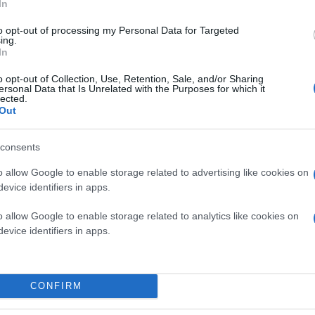
In
Les pido escuchen, difundan este audio y salgan a las
#VamosVzla
https://t.co/9DxZExZtCv
#4MVzlaAL
to opt-out of processing my Personal Data for Targeted
ing.
— Juan Guaidó (@jguaido)
4 Μαρτίου 2019
In
o opt-out of Collection, Use, Retention, Sale, and/or Sharing
Ακόμη, είχε αναφέρει πως επιστρέφω "στην πατρί
ersonal Data that Is Unrelated with the Purposes for which it
lected.
ενισχύσουμε την εσωτερική πίεση που θα μας επ
ακούσετε και να μεταδώσετε το μήνυμα και να βγε
Out
consents
Ο αυτοανακηρυχθείς πρόεδρος είχε αναγγείλει 
προειδοποίησε χθες την κυβέρνηση του Νικολά
o allow Google to enable storage related to advertising like cookies on
«απαγάγει» μόλις επιστρέψει.
evice identifiers in apps.
o allow Google to enable storage related to analytics like cookies on
evice identifiers in apps.
CONFIRM