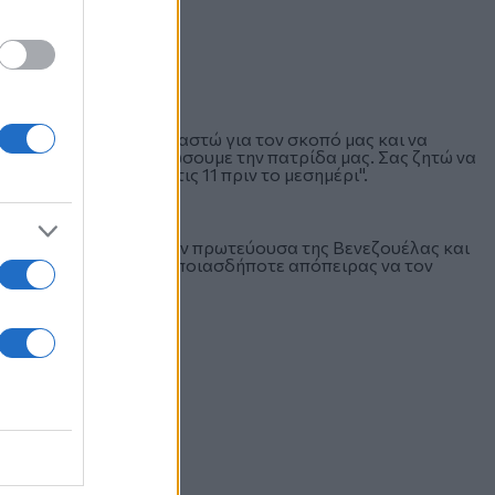
 11 am a las calles
aCalle
δα. Γυρίζω για να εργαστώ για τον σκοπό μας και να
ιτρέψει να απελευθερώσουμε την πατρίδα μας. Σας ζητώ να
ίτε στους δρόμους στις 11 πριν το μεσημέρι".
την επιστροφή του στην πρωτεύουσα της Βενεζουέλας και
ς Μαδούρο εναντίον οποιασδήποτε απόπειρας να τον