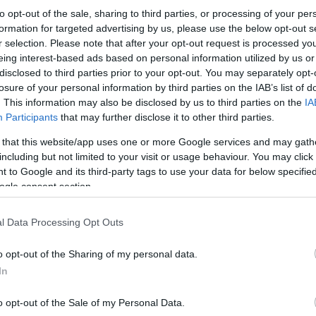
to opt-out of the sale, sharing to third parties, or processing of your per
formation for targeted advertising by us, please use the below opt-out s
r selection. Please note that after your opt-out request is processed y
eing interest-based ads based on personal information utilized by us or
disclosed to third parties prior to your opt-out. You may separately opt-
losure of your personal information by third parties on the IAB’s list of
. This information may also be disclosed by us to third parties on the
IA
Participants
that may further disclose it to other third parties.
 that this website/app uses one or more Google services and may gath
including but not limited to your visit or usage behaviour. You may click 
 to Google and its third-party tags to use your data for below specifi
ogle consent section.
«Λίγο πριν την άφιξή μου, όποιον δρόμο επιλέξε
Γκουαϊδό, αναφερόμενος στον πρόεδρο της Βεν
l Data Processing Opt Outs
αναρτήθηκε στον λογαριασμό του στο Twitter.
o opt-out of the Sharing of my personal data.
In
#Venezuela
Voy camino a casa. Regreso a seguir trabajando por 
o opt-out of the Sale of my Personal Data.
liberar a nuestro país.