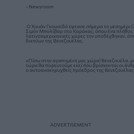
- Newsroom
Ο Χουάν Γκουαϊδό έφτασε σήμερα το μεσημέρι (λ
Σιμόν Μπολίβαρ στο Καράκας, όπου ένα πλήθος 
λατινοαμερικανικές χώρες τον υποδέχθηκαν, όπ
δικτύων της Βενεζουέλας.
«Πίσω στην αγαπημένη μας χώρα! Βενεζουέλα, μ
τώρα θα πορευτούμε εκεί που βρίσκονται οι άνθρ
ο αυτοανακηρυχθείς πρόεδρος της Βενεζουέλας