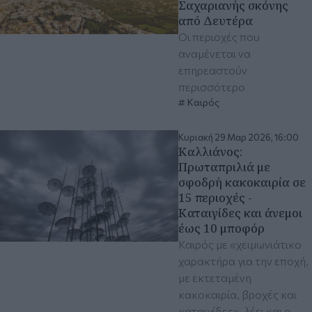
Σαχαριανής σκόνης
από Δευτέρα
Οι περιοχές που
αναμένεται να
επηρεαστούν
περισσότερο
Καιρός
Κυριακή 29 Μαρ 2026, 16:00
Καλλιάνος:
Πρωταπριλιά με
σφοδρή κακοκαιρία σε
15 περιοχές -
Καταιγίδες και άνεμοι
έως 10 μποφόρ
Καιρός με «χειμωνιάτικο
χαρακτήρα για την εποχή,
με εκτεταμένη
κακοκαιρία, βροχές και
καταιγίδες», λέει και ο