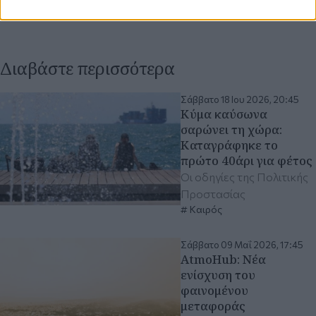
Διαβάστε περισσότερα
Σάββατο 18 Ιου 2026, 20:45
Κύμα καύσωνα
σαρώνει τη χώρα:
Καταγράφηκε το
πρώτο 40άρι για φέτος
Οι οδηγίες της Πολιτικής
Προστασίας
Καιρός
Σάββατο 09 Μαΐ 2026, 17:45
AtmoHub: Νέα
ενίσχυση του
φαινομένου
μεταφοράς