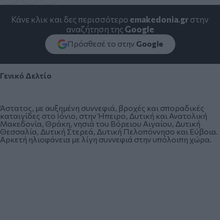
Κάνε κλικ και δες περισσότερο
emakedonia.gr
στην
αναζήτηση της
Google
Πρόσθεσέ το στην
Google
Γενικό Δελτίο
Άστατος, με αυξημένη συννεφιά, βροχές και σποραδικές
καταιγίδες στο Ιόνιο, στην Ήπειρο, Δυτική και Ανατολική
Μακεδονία, Θράκη, νησιά του Βόρειου Αιγαίου, Δυτική
Θεσσαλία, Δυτική Στερεά, Δυτική Πελοπόννησο και Εύβοια.
Αρκετή ηλιοφάνεια με λίγη συννεφιά στην υπόλοιπη χώρα.