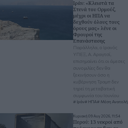
Ιράν: «Κλειστά τα
Στενά του Ορμούζ,
μέχρι οι ΗΠΑ να
δεχθούν όλους τους
όρους μας» λένε οι
Φρουροί της
Επανάστασης
Παράλληλα, ο Ιρανός
ΥΠΕΞ, Α. Αραγτσί,
επισημαίνει ότι οι άμεσες
συνομιλίες δεν θα
ξεκινήσουν όσο η
κυβέρνηση Τραμπ δεν
τηρεί τη μεταβατική
συμφωνία του Ιουνίου
Ιράν
ΗΠΑ
Μέση Ανατολή
Κυριακή 09 Αυγ 2026, 11:54
Περού: 13 νεκροί από