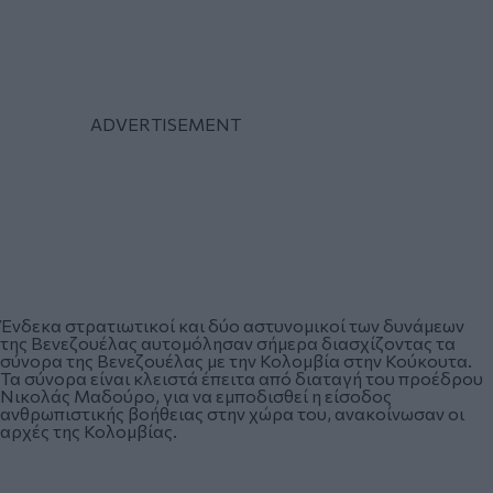
Ένδεκα στρατιωτικοί και δύο αστυνομικοί των δυνάμεων
της Βενεζουέλας αυτομόλησαν σήμερα διασχίζοντας τα
σύνορα της Βενεζουέλας με την Κολομβία στην Κούκουτα.
Τα σύνορα είναι κλειστά έπειτα από διαταγή του προέδρου
Νικολάς Μαδούρο, για να εμποδισθεί η είσοδος
ανθρωπιστικής βοήθειας στην χώρα του, ανακοίνωσαν οι
αρχές της Κολομβίας.