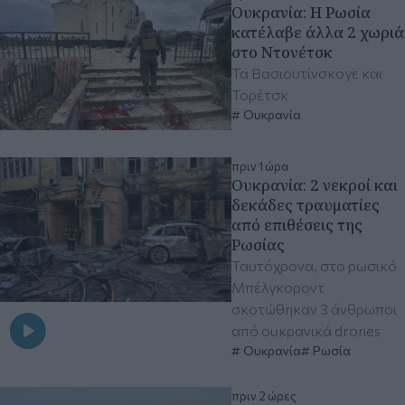
Ουκρανία: Η Ρωσία
κατέλαβε άλλα 2 χωριά
στο Ντονέτσκ
Τα Βασιουτίνσκογε και
Τορέτσκ
Ουκρανία
πριν 1 ώρα
Ουκρανία: 2 νεκροί και
δεκάδες τραυματίες
από επιθέσεις της
Ρωσίας
Ταυτόχρονα, στο ρωσικό
Μπέλγκοροντ
σκοτώθηκαν 3 άνθρωποι
από ουκρανικά drones
Ουκρανία
Ρωσία
πριν 2 ώρες