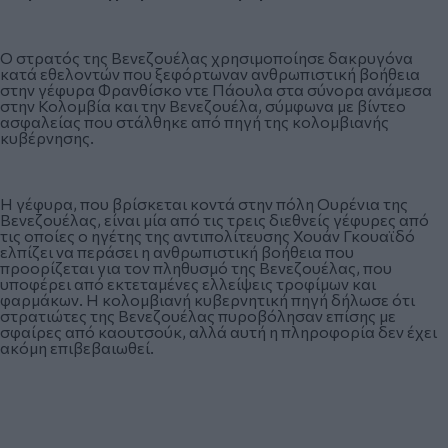
Ο στρατός της Βενεζουέλας χρησιμοποίησε δακρυγόνα
κατά εθελοντών που ξεφόρτωναν ανθρωπιστική βοήθεια
στην γέφυρα Φρανθίσκο ντε Πάουλα στα σύνορα ανάμεσα
στην Κολομβία και την Βενεζουέλα, σύμφωνα με βίντεο
ασφαλείας που στάλθηκε από πηγή της κολομβιανής
κυβέρνησης.
Η γέφυρα, που βρίσκεται κοντά στην πόλη Ουρένια της
Βενεζουέλας, είναι μία από τις τρεις διεθνείς γέφυρες από
τις οποίες ο ηγέτης της αντιπολίτευσης Χουάν Γκουαϊδό
ελπίζει να περάσει η ανθρωπιστική βοήθεια που
προορίζεται για τον πληθυσμό της Βενεζουέλας, που
υποφέρει από εκτεταμένες ελλείψεις τροφίμων και
φαρμάκων. Η κολομβιανή κυβερνητική πηγή δήλωσε ότι
στρατιώτες της Βενεζουέλας πυροβόλησαν επίσης με
σφαίρες από καουτσούκ, αλλά αυτή η πληροφορία δεν έχει
ακόμη επιβεβαιωθεί.