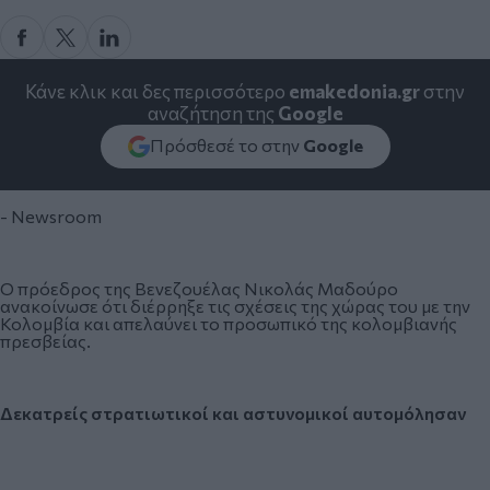
Κάνε κλικ και δες περισσότερο
emakedonia.gr
στην
αναζήτηση της
Google
Πρόσθεσέ το στην
Google
- Newsroom
Ο πρόεδρος της Βενεζουέλας Νικολάς Μαδούρο
ανακοίνωσε ότι διέρρηξε τις σχέσεις της χώρας του με την
Κολομβία και απελαύνει το προσωπικό της κολομβιανής
πρεσβείας.
Δεκατρείς στρατιωτικοί και αστυνομικοί αυτομόλησαν