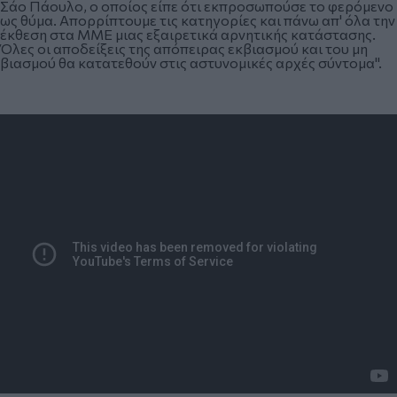
Σάο Πάουλο, ο οποίος είπε ότι εκπροσωπούσε το φερόμενο
ως θύμα. Απορρίπτουμε τις κατηγορίες και πάνω απ' όλα την
έκθεση στα ΜΜΕ μιας εξαιρετικά αρνητικής κατάστασης.
Όλες οι αποδείξεις της απόπειρας εκβιασμού και του μη
βιασμού θα κατατεθούν στις αστυνομικές αρχές σύντομα".