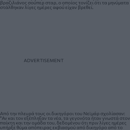
βραζιλιάνος σούπερ σταρ, ο οποίος τονίζει ότι τα μηνύματα
στάλθηκαν λίγες ημέρες αφού είχαν βρεθεί.
Από την πλευρά τους οι δικηγόροι του Νεϊμάρ σχολίασαν:
"Αν και τον εξέπληξαν τα νέα, τα γεγονότα ήταν γνωστά στον
παίκτη και την ομάδα του, δεδομένου ότι πριν λίγες ημέρες
υπήρξε θύμα απόπειρας εκβιασμού από δικηγόρο από το