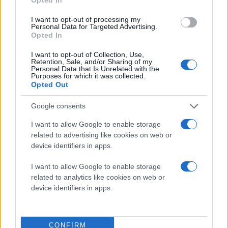
I want to opt-out of processing my
Personal Data for Targeted Advertising.
Opted In
I want to opt-out of Collection, Use,
Retention, Sale, and/or Sharing of my
Διαβάστε περισσότερα
Personal Data that Is Unrelated with the
Purposes for which it was collected.
Opted Out
Παρασκευή 28 Μαΐ 2021, 12:18
Η Nike διέκοψε τη
Google consents
συνεργασία της με τον
Νεϊμάρ λόγω
I want to allow Google to enable storage
σεξουαλικής
related to advertising like cookies on web or
device identifiers in apps.
παρενόχλησης
Ο Βραζιλιάνος σταρ
I want to allow Google to enable storage
αρνήθηκε να συνεργαστεί
related to analytics like cookies on web or
με τις αρχές στην έρευνα
device identifiers in apps.
για την καταγγελία που
έκανε εργαζόμενη στην
εταιρεία
CONFIRM