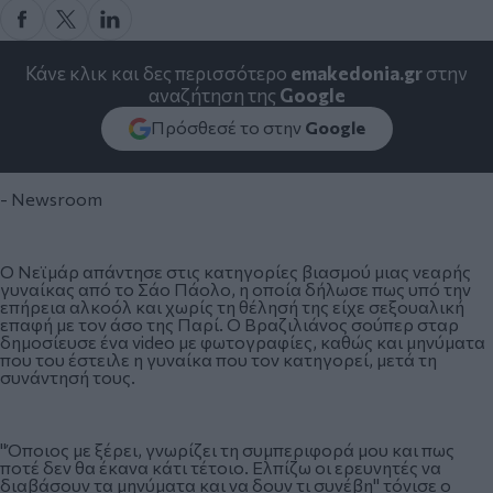
Κάνε κλικ και δες περισσότερο
emakedonia.gr
στην
αναζήτηση της
Google
Πρόσθεσέ το στην
Google
- Newsroom
Ο Νεϊμάρ απάντησε στις κατηγορίες βιασμού μιας νεαρής
γυναίκας από το Σάο Πάολο, η οποία δήλωσε πως υπό την
επήρεια αλκοόλ και χωρίς τη θέλησή της είχε σεξουαλική
επαφή με τον άσο της Παρί. Ο Βραζιλιάνος σούπερ σταρ
δημοσίευσε ένα video με φωτογραφίες, καθώς και μηνύματα
που του έστειλε η γυναίκα που τον κατηγορεί, μετά τη
συνάντησή τους.
"Όποιος με ξέρει, γνωρίζει τη συμπεριφορά μου και πως
ποτέ δεν θα έκανα κάτι τέτοιο. Ελπίζω οι ερευνητές να
διαβάσουν τα μηνύματα και να δουν τι συνέβη" τόνισε ο