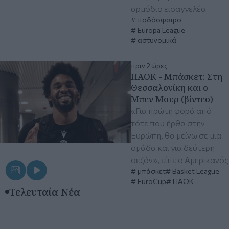
αρμόδιο εισαγγελέα
ποδόσφαιρο
Europa League
αστυνομικά
πριν 2 ώρες
ΠΑΟΚ - Μπάσκετ: Στη
Θεσσαλονίκη και ο
Μπεν Μουρ (βίντεο)
«Για πρώτη φορά από
τότε που ήρθα στην
Ευρώπη, θα μείνω σε μια
ομάδα και για δεύτερη
σεζόν», είπε ο Αμερικανός
μπάσκετ
Basket League
EuroCup
ΠΑΟΚ
Τελευταία Νέα