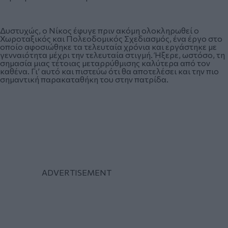
Δυστυχώς, ο Νίκος έφυγε πριν ακόμη ολοκληρωθεί ο
Χωροταξικός και Πολεοδομικός Σχεδιασμός, ένα έργο στο
οποίο αφοσιώθηκε τα τελευταία χρόνια και εργάστηκε με
γενναιότητα μέχρι την τελευταία στιγμή. Ήξερε, ωστόσο, τη
σημασία μιας τέτοιας μεταρρύθμισης καλύτερα από τον
καθένα. Γι’ αυτό και πιστεύω ότι θα αποτελέσει και την πιο
σημαντική παρακαταθήκη του στην πατρίδα.