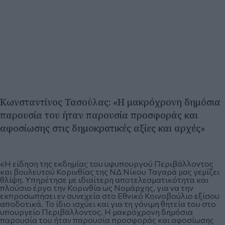
Κωνσταντίνος Τασούλας: «Η μακρόχρονη δημόσια
παρουσία του ήταν παρουσία προσφοράς και
αφοσίωσης στις δημοκρατικές αξίες και αρχές»
«Η είδηση της εκδημίας του υφυπουργού Περιβάλλοντος
και βουλευτού Κορινθίας της ΝΔ Νίκου Ταγαρά μας γεμίζει
θλίψη. Υπηρέτησε με ιδιαίτερη αποτελεσματικότητα και
πλούσιο έργο την Κορινθία ως Νομάρχης, για να την
εκπροσωπήσει εν συνεχεία στο Εθνικό Κοινοβούλιο εξίσου
αποδοτικά. Το ίδιο ισχύει και για τη γόνιμη θητεία του στο
υπουργείο Περιβάλλοντος. Η μακρόχρονη δημόσια
παρουσία του ήταν παρουσία προσφοράς και αφοσίωσης