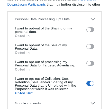
Downstream Participants
that may further disclose it to other
Ένας εξαιρετικός συνάδελφος και καλός φίλος, ο
third parties.
υφυπουργός Περιβάλλοντος Νίκος Ταγαράς, έφυγε από τη
ζωή. Υπήρξε θαυμάσιος άνθρωπος ευγενής, δημιουργικός,
Please note that this website/app uses one or more Google
Personal Data Processing Opt Outs
φιλικός. Παλεψε σκληρά με τον καρκίνο κι ήταν όρθιος
services and may gather and store information including but
μέχρι το τέλος στο καθήκον. Τον αποχαιρετώ με αισθήματα
βαθιάς εκτίμησης…
not limited to your visit or usage behaviour. You may click to
I want to opt-out of the Sharing of my
personal data.
— Τάκης Θεοδωρικάκος (@theodorikakosp)
May 29, 2026
grant or deny consent to Google and its third-party tags to
Opted In
use your data for below specified purposes in below Google
consent section.
I want to opt-out of the Sale of my
Personal Data.
Συλλυπητήρια από το σύνολο της παράταξης
Opted In
Σειρά αναρτήσεων ακολούθησε και από άλλους υπουργούς
I want to opt-out of processing my
και βουλευτές. Ο Υπουργός Μετανάστευσης και Ασύλου,
Personal Data for Targeted Advertising.
Θάνος Πλεύρης
, εξέφρασε τα συλλυπητήριά του στους
Opted In
οικείους του, κάνοντας λόγο για έναν «εξαιρετικό φίλο».
I want to opt-out of Collection, Use,
Retention, Sale, and/or Sharing of my
Personal Data that Is Unrelated with the
Παράλληλα, ο
Νότης Μηταράκης
σημείωσε:
«Νιώθω πολύ
Purposes for which it was collected.
βαθιά θλίψη για την απώλεια του Νίκου Ταγαρά. Ένας
Opted Out
μοναδικός άνθρωπος, λαμπρός πολιτικός. Αγάπησε τον
τόπο του, τον αγαπήσαμε όλοι. Αιώνια η μνήμη, θα μας
λείψεις»
.
Google consents