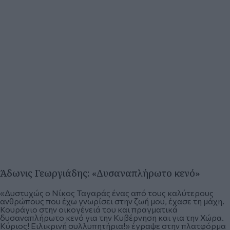
Άδωνις Γεωργιάδης: «Δυσαναπλήρωτο κενό»
«Δυστυχώς ο Νίκος Ταγαράς ένας από τους καλύτερους
ανθρώπους που έχω γνωρίσει στην ζωή μου, έχασε τη μάχη.
Κουράγιο στην οικογένειά του και πραγματικά
δυσαναπλήρωτο κενό για την Κυβέρνηση και για την Χώρα.
Κύριος! Ειλικρινή συλλυπητήρια!» έγραψε στην πλατφόρμα