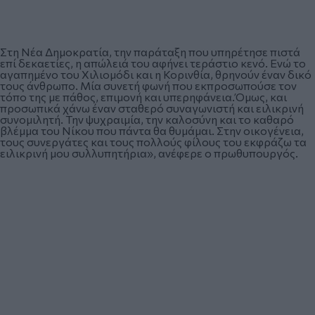
Στη Νέα Δημοκρατία, την παράταξη που υπηρέτησε πιστά
επί δεκαετίες, η απώλειά του αφήνει τεράστιο κενό. Ενώ το
αγαπημένο του Χιλιομόδι και η Κορινθία, θρηνούν έναν δικό
τους άνθρωπο. Μία συνετή φωνή που εκπροσωπούσε τον
τόπο της με πάθος, επιμονή και υπερηφάνεια.Όμως, και
προσωπικά χάνω έναν σταθερό συναγωνιστή και ειλικρινή
συνομιλητή. Την ψυχραιμία, την καλοσύνη και το καθαρό
βλέμμα του Νίκου που πάντα θα θυμάμαι. Στην οικογένεια,
τους συνεργάτες και τους πολλούς φίλους του εκφράζω τα
ειλικρινή μου συλλυπητήρια», ανέφερε ο πρωθυπουργός.