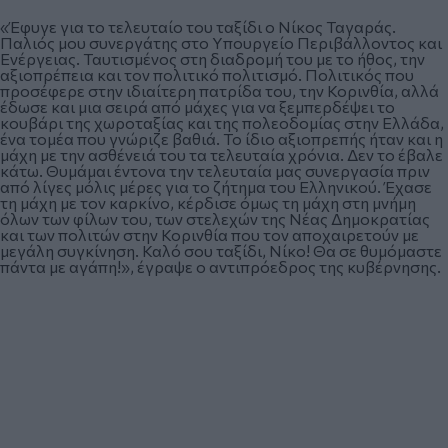
«Έφυγε για το τελευταίο του ταξίδι ο Νίκος Ταγαράς.
Παλιός μου συνεργάτης στο Υπουργείο Περιβάλλοντος και
Ενέργειας. Ταυτισμένος στη διαδρομή του με το ήθος, την
αξιοπρέπεια και τον πολιτικό πολιτισμό. Πολιτικός που
προσέφερε στην ιδιαίτερη πατρίδα του, την Κορινθία, αλλά
έδωσε και μια σειρά από μάχες για να ξεμπερδέψει το
κουβάρι της χωροταξίας και της πολεοδομίας στην Ελλάδα,
ένα τομέα που γνώριζε βαθιά. Το ίδιο αξιοπρεπής ήταν και η
μάχη με την ασθένειά του τα τελευταία χρόνια. Δεν το έβαλε
κάτω. Θυμάμαι έντονα την τελευταία μας συνεργασία πριν
από λίγες μόλις μέρες για το ζήτημα του Ελληνικού. Έχασε
τη μάχη με τον καρκίνο, κέρδισε όμως τη μάχη στη μνήμη
όλων των φίλων του, των στελεχών της Νέας Δημοκρατίας
και των πολιτών στην Κορινθία που τον αποχαιρετούν με
μεγάλη συγκίνηση. Καλό σου ταξίδι, Νίκο! Θα σε θυμόμαστε
πάντα με αγάπη!», έγραψε ο αντιπρόεδρος της κυβέρνησης.