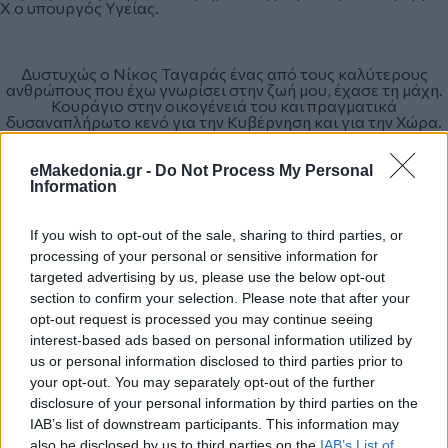
Χ ο υπουργός Υγείας.
Δυστυχώς ο Νίκος Ταγαράς ένας από τους καλύτερους
ανθρώπους που έχω γνωρίσει στην ζωή μου, έχασε τη μάχη.
Κουράγιο στην οικογένειά του και πραγματικά
δυσαναπλήρωτο κενό για την Κυβέρνηση και για την Χώρα.
Κύριος! Ειλικρινή συλλυπητήρια!
https://t.co/cdXZ9J3ecP
— Άδωνις Γεωργιάδης (@AdonisGeorgiadi)
May 29, 2026
eMakedonia.gr -
Do Not Process My Personal
Information
Τάκης Θεοδωρικάκος: «Όρθιος μέχρι το τέλος στο
If you wish to opt-out of the sale, sharing to third parties, or
καθήκον»
processing of your personal or sensitive information for
targeted advertising by us, please use the below opt-out
«Ένας εξαιρετικός συνάδελφος και καλός φίλος, ο
section to confirm your selection. Please note that after your
υφυπουργός Περιβάλλοντος Νίκος Ταγαράς, έφυγε από τη
opt-out request is processed you may continue seeing
ζωή. Υπήρξε θαυμάσιος άνθρωπος ευγενής, δημιουργικός,
φιλικός» ανέφερε ο υπουργός Ανάπτυξης Τάκης
interest-based ads based on personal information utilized by
Θεοδωρικάκος και πρόσθεσε: «Παλεψε σκληρά με τον
us or personal information disclosed to third parties prior to
καρκίνο κι ήταν όρθιος μέχρι το τέλος στο καθήκον. Τον
your opt-out. You may separately opt-out of the further
αποχαιρετώ με αισθήματα βαθιάς εκτίμησης και πολύ
μεγάλη λύπη. Θερμά συλλυπητήρια σε όλα τα αγαπημένα
disclosure of your personal information by third parties on the
του πρόσωπα», έγραψε ο υπουργός Ανάπτυξης.
IAB’s list of downstream participants. This information may
also be disclosed by us to third parties on the
IAB’s List of