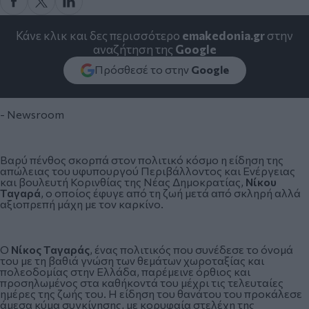
Κάνε κλικ και δες περισσότερο
emakedonia.gr
στην
αναζήτηση της
Google
Πρόσθεσέ το στην
Google
- Newsroom
Βαρύ πένθος σκορπά στον πολιτικό κόσμο η είδηση της
απώλειας του υφυπουργού Περιβάλλοντος και Ενέργειας
και βουλευτή Κορινθίας της Νέας Δημοκρατίας,
Νίκου
Ταγαρά
, ο οποίος έφυγε από τη ζωή μετά από σκληρή αλλά
αξιοπρεπή μάχη με τον καρκίνο.
Ο
Νίκος Ταγαράς
, ένας πολιτικός που συνέδεσε το όνομά
του με τη βαθιά γνώση των θεμάτων χωροταξίας και
πολεοδομίας στην Ελλάδα, παρέμεινε όρθιος και
προσηλωμένος στα καθήκοντά του μέχρι τις τελευταίες
ημέρες της ζωής του. Η είδηση του θανάτου του προκάλεσε
άμεσα κύμα συγκίνησης, με κορυφαία στελέχη της