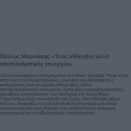
Παύλος Μαρινάκης: «Ένας αθόρυβος αλλά
αποτελεσματικός υπουργός»
«Συγκλονισμένος αποχαιρετώ τον Νίκο Ταγαρά. Ήταν ένας
από τους πιο δραστήριους, ευγενείς και αξιοπρεπείς
ανθρώπους που γνώρισα. Αθόρυβος, αλλά
αποτελεσματικός υπουργός, έμπειρος κοινοβουλευτικός
και άξιος εκπρόσωπος των πολιτών της Κορινθίας.
Πρωτίστως ένας αγωνιστής της ζωής, που πάλεψε μέχρι
τέλους. Εκφράζω τα ειλικρινή συλλυπητήριά μου στην
οικογένεια και τους δικούς του ανθρώπους» ανέφερε
συγκεκριμένα ο κυβερνητικός εκπρόσωπος.