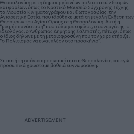
Θεσσαλονίκη με τη δημιουργία νέων πολιτιστικών θεσμών
και φορέων, όπως το Κρατικό Μουσείο Σύγχρονης Τέχνης,
τα Μουσεία Κινηματογράφου και Φωτογραφίας, την
Αγιορειτική Εστία, που ιδρύθηκε μετά τη μεγάλη Έκθεση των
Θησαυρών του Αγίου Όρους στη Θεσσαλονίκη. Αυτή η
"μικρή επανάσταση" που τόλμησε ο φίλος, ο συνεργάτης, ο
ιδεολόγος, ο Άνθρωπος Δημήτρης Σαλπιστής, πέτυχε, όπως
ο ίδιος δήλωνε με τη μετριοφροσύνη που τον χαρακτήριζε,
"ο Πολιτισμός να είναι πλέον στο προσκήνιο".
Σε αυτή τη σπάνια προσωπικότητα η Θεσσαλονίκη και εγώ
προσωπικά χρωστάμε βαθειά ευγνωμοσύνη.