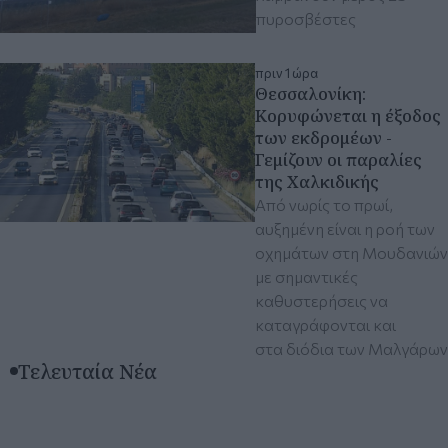
πυροσβέστες
πριν 1 ώρα
Θεσσαλονίκη:
Kορυφώνεται η έξοδος
των εκδρομέων -
Γεμίζουν οι παραλίες
της Χαλκιδικής
Από νωρίς το πρωί,
αυξημένη είναι η ροή των
οχημάτων στη Μουδανιών
με σημαντικές
καθυστερήσεις να
καταγράφονται και
στα διόδια των Μαλγάρων
Τελευταία Νέα