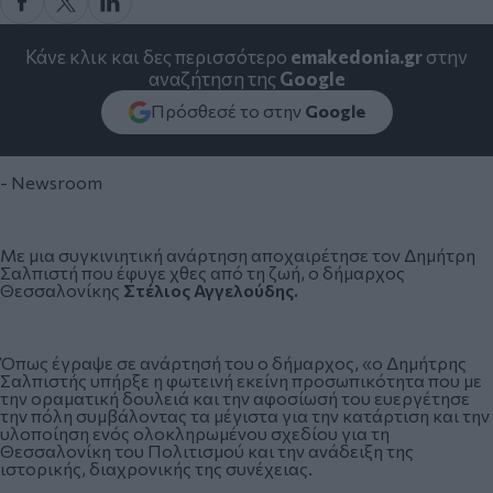
Κάνε κλικ και δες περισσότερο
emakedonia.gr
στην
αναζήτηση της
Google
Πρόσθεσέ το στην
Google
- Newsroom
Με μια συγκινιητική ανάρτηση αποχαιρέτησε τον
Δημήτρη
Σαλπιστή
που έφυγε χθες από τη ζωή, ο δήμαρχος
Θεσσαλονίκης
Στέλιος Αγγελούδης.
Όπως έγραψε σε ανάρτησή του ο δήμαρχος, «ο Δημήτρης
Σαλπιστής υπήρξε η φωτεινή εκείνη προσωπικότητα που με
την οραματική δουλειά και την αφοσίωσή του ευεργέτησε
την πόλη συμβάλοντας τα μέγιστα για την κατάρτιση και την
υλοποίηση ενός ολοκληρωμένου σχεδίου για τη
Θεσσαλονίκη του Πολιτισμού και την ανάδειξη της
ιστορικής, διαχρονικής της συνέχειας.