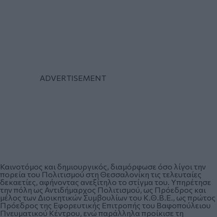
Καινοτόμος και δημιουργικός, διαμόρφωσε όσο λίγοι την
πορεία του Πολιτισμού στη Θεσσαλονίκη τις τελευταίες
δεκαετίες, αφήνοντας ανεξίτηλο το στίγμα του. Υπηρέτησε
την πόλη ως Αντιδήμαρχος Πολιτισμού, ως Πρόεδρος και
μέλος των Διοικητικών Συμβουλίων του Κ.Θ.Β.Ε., ως πρώτος
Πρόεδρος της Εφορευτικής Επιτροπής του Βαφοπούλειου
Πνευματικού Κέντρου, ενώ παράλληλα προίκισε τη