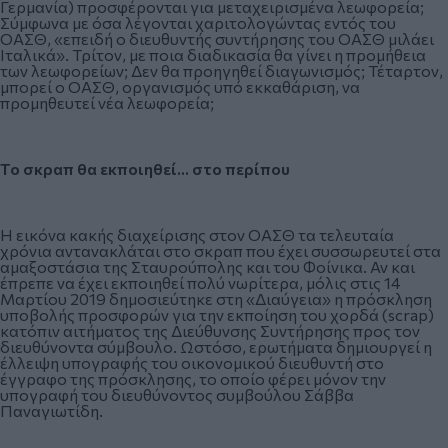
Γερμανία) προσφέρονται για μεταχειρισμένα λεωφορεία;
Σύμφωνα με όσα λέγονται χαριτολογώντας εντός του
ΟΑΣΘ, «επειδή ο διευθυντής συντήρησης του ΟΑΣΘ μιλάει
Ιταλικά». Τρίτον, με ποια διαδικασία θα γίνει η προμήθεια
των λεωφορείων; Δεν θα προηγηθεί διαγωνισμός; Τέταρτον,
μπορεί ο ΟΑΣΘ, οργανισμός υπό εκκαθάριση, να
προμηθευτεί νέα λεωφορεία;
Το σκραπ θα εκποιηθεί… στο περίπου
Η εικόνα κακής διαχείρισης στον ΟΑΣΘ τα τελευταία
χρόνια αντανακλάται στο σκραπ που έχει συσσωρευτεί στα
αμαξοστάσια της Σταυρούπολης και του Φοίνικα. Αν και
έπρεπε να έχει εκποιηθεί πολύ νωρίτερα, μόλις στις 14
Μαρτίου 2019 δημοσιεύτηκε στη «Διαύγεια» η πρόσκληση
υποβολής προσφορών για την εκποίηση του χορδά (scrap)
κατόπιν αιτήματος της Διεύθυνσης Συντήρησης προς τον
διευθύνοντα σύμβουλο. Ωστόσο, ερωτήματα δημιουργεί η
έλλειψη υπογραφής του οικονομικού διευθυντή στο
έγγραφο της πρόσκλησης, το οποίο φέρει μόνον την
υπογραφή του διευθύνοντος συμβούλου Σάββα
Παναγιωτίδη.