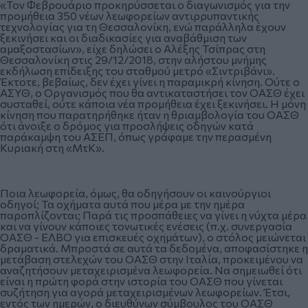
«Τον Φεβρουάριο προκηρύσσεται ο διαγωνισμός για την
προμήθεια 350 νέων λεωφορείων αντιρρυπαντικής
τεχνολογίας για τη Θεσσαλονίκη, ενώ παράλληλα έχουν
ξεκινήσει και οι διαδικασίες για αναβάθμιση των
αμαξοστασίων», είχε δηλώσει ο
Αλέξης Τσίπρας στη
Θεσσαλονίκη στις 29/12/2018, στην αλήστου μνήμης
εκδήλωση επίδειξης του σταθμού μετρό «Σιντριβάνι».
Έκτοτε, βεβαίως, δεν έχει γίνει η παραμικρή κίνηση. Ούτε ο
ΑΣΥΘ, ο Οργανισμός που θα αντικαταστήσει τον ΟΑΣΘ έχει
συσταθεί, ούτε κάποια νέα προμήθεια έχει ξεκινήσει. Η μόνη
κίνηση που παρατηρήθηκε ήταν η θριαμβολογία του ΟΑΣΘ
ότι άνοιξε ο δρόμος για προσλήψεις οδηγών κατά
παράκαμψη του ΑΣΕΠ, όπως γράφαμε την περασμένη
Κυριακή στη «ΜτΚ».
Ποια λεωφορεία, όμως, θα οδηγήσουν οι καινούργιοι
οδηγοί; Τα οχήματα αυτά που μέρα με την ημέρα
παροπλίζονται; Παρά τις προσπάθειες να γίνει η νύχτα μέρα
και να γίνουν κάποιες τονωτικές ενέσεις (π.χ. συνεργασία
ΟΑΣΘ - ΕΛΒΟ για επισκευές οχημάτων), ο στόλος μειώνεται
δραματικά. Μπροστά σε αυτά τα δεδομένα, αποφασίστηκε η
μετάβαση στελεχών του ΟΑΣΘ στην Ιταλία, προκειμένου να
αναζητήσουν μεταχειρισμένα λεωφορεία. Να σημειωθεί ότι
είναι η πρώτη φορά στην ιστορία του ΟΑΣΘ που γίνεται
συζήτηση για αγορά μεταχειρισμένων λεωφορείων. Έτσι,
εντός των ημερών, ο διευθύνων σύμβουλος του ΟΑΣΘ