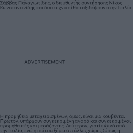
Σάββας Παναγιωτίδης, ο διευθυντής συντήρησης Νίκος
Κωνσταντινίδης και δυο τεχνικοί θα ταξιδέψουν στην Ιταλία.
Η προμήθεια μεταχειρισμένων, όμως, είναι μια κουβέντα.
Πρώτον, υπάρχουν συγκεκριμένη αγορά και συγκεκριμένοι
προμηθευτές και μεσάζοντες. Δεύτερον, γιατί ειδικά από
την Ιταλία, ενώ η πιάτσα ξέρει ότι άλλες χώρες (όπως η