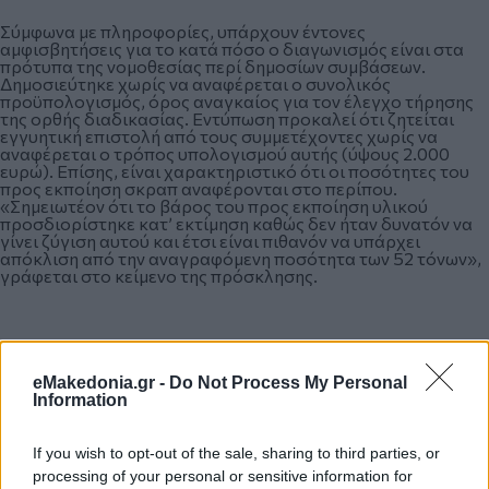
Σύμφωνα με πληροφορίες, υπάρχουν έντονες
αμφισβητήσεις για το κατά πόσο ο διαγωνισμός είναι στα
πρότυπα της νομοθεσίας περί δημοσίων συμβάσεων.
Δημοσιεύτηκε χωρίς να αναφέρεται ο συνολικός
προϋπολογισμός, όρος αναγκαίος για τον έλεγχο τήρησης
της ορθής διαδικασίας. Εντύπωση προκαλεί ότι ζητείται
εγγυητική επιστολή από τους συμμετέχοντες χωρίς να
αναφέρεται ο τρόπος υπολογισμού αυτής (ύψους 2.000
ευρώ). Επίσης, είναι χαρακτηριστικό ότι οι ποσότητες του
προς εκποίηση σκραπ αναφέρονται στο περίπου.
«Σημειωτέον ότι το βάρος του προς εκποίηση υλικού
προσδιορίστηκε κατ’ εκτίμηση καθώς δεν ήταν δυνατόν να
γίνει ζύγιση αυτού και έτσι είναι πιθανόν να υπάρχει
απόκλιση από την αναγραφόμενη ποσότητα των 52 τόνων»,
γράφεται στο κείμενο της πρόσκλησης.
Είναι ζήτημα, όμως, κατά πόσο δύναται οργανισμός σε
εκκαθάριση να εκποιήσει περιουσιακά στοιχεία του. Μόλις
πριν από έναν μήνα αναδείχθηκε προσωρινός μειοδότης στο
eMakedonia.gr -
Do Not Process My Personal
διαγωνισμό για την αποτίμηση της αξίας του ΟΑΣΘ, η
Information
εταιρεία Grant Thornton. Με τη διαδικασία ανοιχτή, η
εκποίηση περιουσιακών στοιχείων του ΟΑΣΘ θα έπρεπε να
γίνεται με μεγάλη σοβαρότητα και τήρηση της νομιμότητας.
If you wish to opt-out of the sale, sharing to third parties, or
processing of your personal or sensitive information for