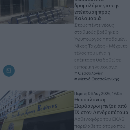
δρομολόγια για την
επέκταση προς
Καλαμαριά
Στους πέντε νέους
σταθμούς βρέθηκε ο
Υφυπουργός Υποδομών,
Νίκος Ταχιάος - Μέχρι το
τέλος του μήνα η
επέκταση θα δοθεί σε
εμπορική λειτουργία
Θεσσαλονίκη
Μετρό Θεσσαλονίκης
Πέμπτη 06 Αυγ 2026, 19:05
Θεσσαλονίκη:
Παράσυρση πεζού από
ΙΧ στον Δενδροπόταμο
Ασθενοφόρο του ΕΚΑΒ
παρέλαβε το άτομο που