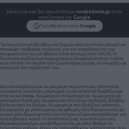
Κάνε κλικ και δες περισσότερο
emakedonia.gr
στην
αναζήτηση της
Google
Πρόσθεσέ το στην
Google
Τα περιστατικά βλαβών και ζημιών από το οποία μπορεί να
προκύψει σοβαρός κίνδυνος για την ασφάλεια και την
ακεραιότητα των επιβατών είναι συνεχή στον ΟΑΣΘ. Η
διοίκηση αναζητά μεταχειρισμένα λεωφορεία στην Ιταλία,
ενώ εκποιεί το σκραπ του Οργανισμού χωρίς να γνωρίζει με
σιγουριά την ποσότητά του.
Δεν προλαβαίνουμε να μετράμε περιστατικά, στα οποία
γινόμαστε αυτόπτες μάρτυρες ή για τα οποία διαβάζουμε
στα social media. Λεωφορεία σταματημένα, λεωφορεία με
σκασμένα λάστιχα, λεωφορεία που λόγω σοβαρής βλάβης
βγήκαν από το δρόμο, λεωφορεία που βγάζουν καπνούς,
λεωφορεία με μπαλώματα και φθορές που διακρίνονται με
γυμνό μάτι δημιουργούν ένα έντονο κλίμα ανασφάλειας για
το επιβατικό κοινό. Η ποιότητα ζωής των πολιτών στη
Θεσσαλονίκη έχει υποβαθμιστεί σε μεγάλο βαθμό τα
τελευταία χρόνια, λόγω της απαράδεκτης κατάστασης που