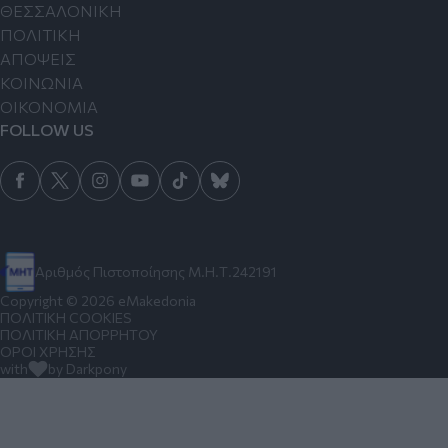
ΘΕΣΣΑΛΟΝΙΚΗ
ΠΟΛΙΤΙΚΗ
ΑΠΟΨΕΙΣ
ΚΟΙΝΩΝΙΑ
ΟΙΚΟΝΟΜΙΑ
FOLLOW US
Αριθμός Πιστοποίησης Μ.Η.Τ.242191
Copyright © 2026 eMakedonia
ΠΟΛΙΤΙΚΗ COOKIES
ΠΟΛΙΤΙΚΗ ΑΠΟΡΡΗΤΟΥ
ΟΡΟΙ ΧΡΗΣΗΣ
with
by Darkpony