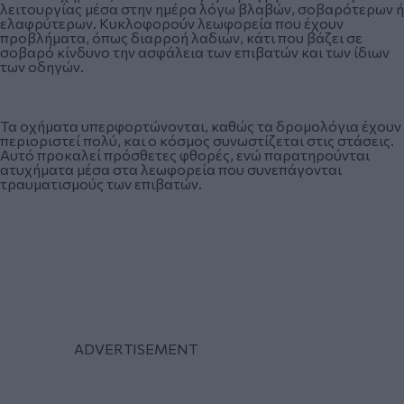
λειτουργίας μέσα στην ημέρα λόγω βλαβών, σοβαρότερων ή
ελαφρύτερων. Κυκλοφορούν λεωφορεία που έχουν
προβλήματα, όπως διαρροή λαδιών, κάτι που βάζει σε
σοβαρό κίνδυνο την ασφάλεια των επιβατών και των ίδιων
των οδηγών.
Τα οχήματα υπερφορτώνονται, καθώς τα δρομολόγια έχουν
περιοριστεί πολύ, και ο κόσμος συνωστίζεται στις στάσεις.
Αυτό προκαλεί πρόσθετες φθορές, ενώ παρατηρούνται
ατυχήματα μέσα στα λεωφορεία που συνεπάγονται
τραυματισμούς των επιβατών.