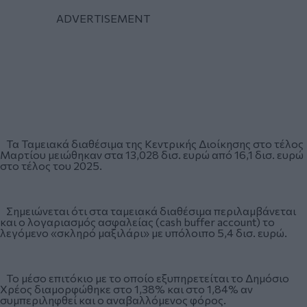
Τα Ταμειακά διαθέσιμα της Κεντρικής Διοίκησης στο τέλος
Μαρτίου μειώθηκαν στα 13,028 δισ. ευρώ από 16,1 δισ. ευρώ
στο τέλος του 2025.
Σημειώνεται ότι στα ταμειακά διαθέσιμα περιλαμβάνεται
και o λογαριασμός ασφαλείας (cash buffer account) το
λεγόμενο «σκληρό μαξιλάρι» με υπόλοιπο 5,4 δισ. ευρώ.
Το μέσο επιτόκιο με το οποίο εξυπηρετείται το Δημόσιο
Χρέος διαμορφώθηκε στο 1,38% και στο 1,84% αν
συμπεριληφθεί και ο αναβαλλόμενος φόρος.