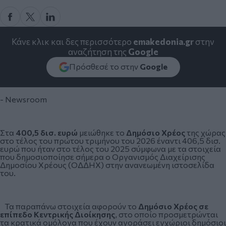
Κάνε κλικ και δες περισσότερο
emakedonia.gr
στην
αναζήτηση της
Google
Πρόσθεσέ το στην
Google
- Newsroom
Στα
400,5 δισ. ευρώ
μειώθηκε το
Δημόσιο Χρέος
της χώρας
στο τέλος του πρώτου τριμήνου του 2026 έναντι 406,5 δισ.
ευρώ που ήταν στο τέλος του 2025 σύμφωνα με τα στοιχεία
που δημοσιοποίησε σήμερα ο Οργανισμός Διαχείρισης
Δημοσίου Χρέους (
ΟΔΔΗΧ
) στην ανανεωμένη ιστοσελίδα
του.
Τα παραπάνω στοιχεία αφορούν το
Δημόσιο Χρέος σε
επίπεδο Κεντρικής Διοίκησης
, στο οποίο προσμετρώνται
τα κρατικά ομόλογα που έχουν αγοράσει εγχώριοι δημόσιοι