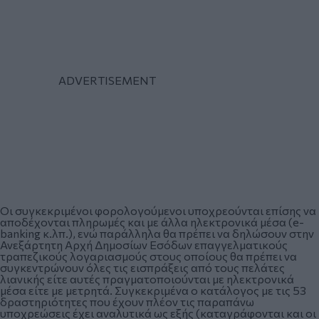
Οι συγκεκριμένοι φορολογούμενοι υποχρεούνται επίσης να
αποδέχονται πληρωμές και με άλλα ηλεκτρονικά μέσα (e-
banking κ.λπ.), ενώ παράλληλα θα πρέπει να δηλώσουν στην
Ανεξάρτητη Αρχή Δημοσίων Εσόδων επαγγελματικούς
τραπεζικούς λογαριασμούς στους οποίους θα πρέπει να
συγκεντρώνουν όλες τις εισπράξεις από τους πελάτες
λιανικής είτε αυτές πραγματοποιούνται με ηλεκτρονικά
μέσα είτε με μετρητά. Συγκεκριμένα ο κατάλογος με τις 53
δραστηριότητες που έχουν πλέον τις παραπάνω
υποχρεώσεις έχει αναλυτικά ως εξής (καταγράφονται και οι