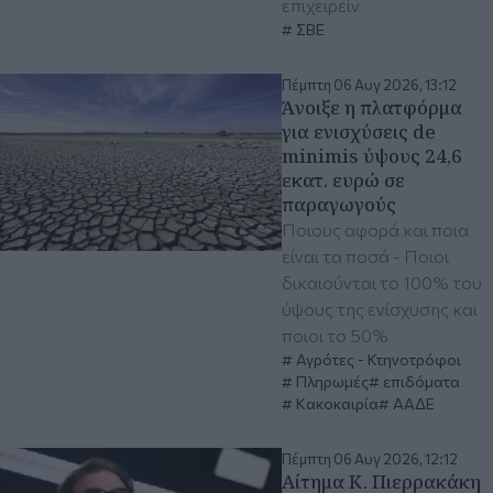
επιχειρείν
ΣΒΕ
Πέμπτη 06 Αυγ 2026, 13:12
Άνοιξε η πλατφόρμα
για ενισχύσεις de
minimis ύψους 24,6
εκατ. ευρώ σε
παραγωγούς
Ποιους αφορά και ποια
είναι τα ποσά - Ποιοι
δικαιούνται το 100% του
ύψους της ενίσχυσης και
ποιοι το 50%
Αγρότες - Κτηνοτρόφοι
Πληρωμές
επιδόματα
Κακοκαιρία
ΑΑΔΕ
Πέμπτη 06 Αυγ 2026, 12:12
Αίτημα Κ. Πιερρακάκη