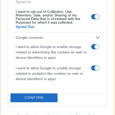
Opted In
I want to opt-out of Collection, Use,
82.11 Συνδυασμένες διοικητικές δραστηριότητες γραφείου
Retention, Sale, and/or Sharing of my
Personal Data that Is Unrelated with the
Purposes for which it was collected.
Opted Out
82.19 Αναπαραγωγή φωτοτυπιών, προετοιμασία εγγράφων
και άλλες ειδικευμένες δραστηριότητες γραμματειακής
Google consents
υποστήριξης
I want to allow Google to enable storage
related to advertising like cookies on web or
82.91 Δραστηριότητες γραφείων είσπραξης και γραφείων
device identifiers in apps.
οικονομικών και εμπορικών πληροφοριών
I want to allow Google to enable storage
related to analytics like cookies on web or
82.92 Δραστηριότητες συσκευασίας
device identifiers in apps.
82.99 Άλλες δραστηριότητες παροχής υπηρεσιών προς τις
επιχειρήσεις π.δ.κ.α.
CONFIRM
85.10 Προσχολική εκπαίδευση