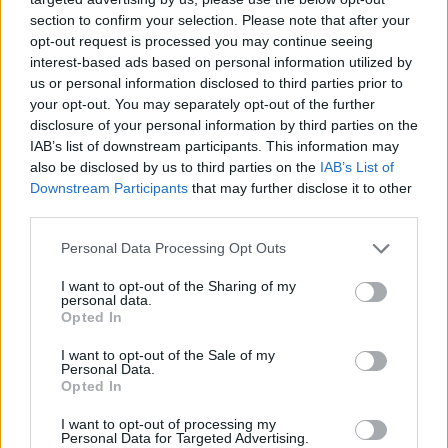
ηλεκτρονικών υπολογιστών)
section to confirm your selection. Please note that after your
opt-out request is processed you may continue seeing
interest-based ads based on personal information utilized by
77.34 Ενοικίαση και εκμίσθωση εξοπλισμού πλωτών
us or personal information disclosed to third parties prior to
μεταφορών
your opt-out. You may separately opt-out of the further
disclosure of your personal information by third parties on the
IAB’s list of downstream participants. This information may
77.39 Ενοικίαση και εκμίσθωση άλλων μηχανημάτων, ειδών
also be disclosed by us to third parties on the
IAB’s List of
εξοπλισμού και υλικών αγαθών π.δ.κ.α.
Downstream Participants
that may further disclose it to other
third parties.
80.10 Δραστηριότητες παροχής ιδιωτικής προστασίας
Please note that this website/app uses one or more Google
Personal Data Processing Opt Outs
services and may gather and store information including but
not limited to your visit or usage behaviour. You may click to
I want to opt-out of the Sharing of my
personal data.
80.20 Δραστηριότητες υπηρεσιών συστημάτων προστασίας
grant or deny consent to Google and its third-party tags to
Opted In
use your data for below specified purposes in below Google
consent section.
I want to opt-out of the Sale of my
81.10 Δραστηριότητες συνδυασμού βοηθητικών υπηρεσιών
Personal Data.
Opted In
I want to opt-out of processing my
81.30 Δραστηριότητες υπηρεσιών τοπίου
Personal Data for Targeted Advertising.