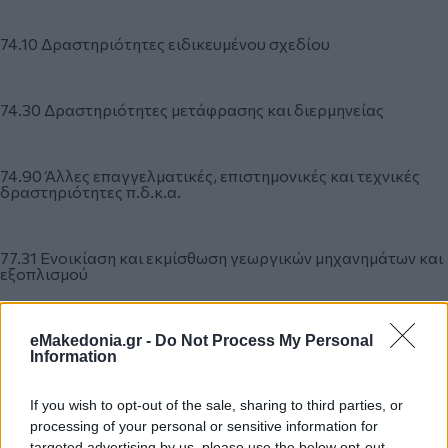
74.10 Δραστηριότητες ειδικευμένου σχεδίου
74.30 Δραστηριότητες μετάφρασης και διερμηνείας
74.90 Άλλες επαγγελματικές, επιστημονικές και τεχνικές
δραστηριότητες π.δ.κ.α.
77.31 Ενοικίαση και εκμίσθωση γεωργικών μηχανημάτων και
εξοπλισμού
77.32 Ενοικίαση και εκμίσθωση μηχανημάτων και
eMakedonia.gr -
Do Not Process My Personal
εξοπλισμού κατασκευών και έργων πολιτικού μηχανικού
Information
If you wish to opt-out of the sale, sharing to third parties, or
77.33 Ενοικίαση και εκμίσθωση μηχανημάτων και
processing of your personal or sensitive information for
εξοπλισμού γραφείου (συμπεριλαμβανομένων των
targeted advertising by us, please use the below opt-out