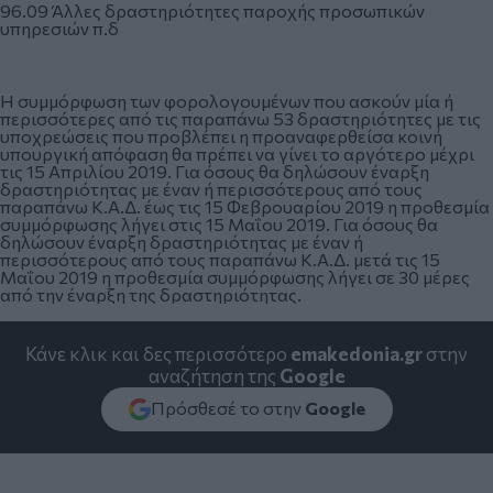
96.09 Άλλες δραστηριότητες παροχής προσωπικών
υπηρεσιών π.δ
Η συμμόρφωση των φορολογουμένων που ασκούν μία ή
περισσότερες από τις παραπάνω 53 δραστηριότητες με τις
υποχρεώσεις που προβλέπει η προαναφερθείσα κοινή
υπουργική απόφαση θα πρέπει να γίνει το αργότερο μέχρι
τις 15 Απριλίου 2019. Για όσους θα δηλώσουν έναρξη
δραστηριότητας με έναν ή περισσότερους από τους
παραπάνω Κ.Α.Δ. έως τις 15 Φεβρουαρίου 2019 η προθεσμία
συμμόρφωσης λήγει στις 15 Μαΐου 2019. Για όσους θα
δηλώσουν έναρξη δραστηριότητας με έναν ή
περισσότερους από τους παραπάνω Κ.Α.Δ. μετά τις 15
Μαΐου 2019 η προθεσμία συμμόρφωσης λήγει σε 30 μέρες
από την έναρξη της δραστηριότητας.
Κάνε κλικ και δες περισσότερο
emakedonia.gr
στην
αναζήτηση της
Google
Πρόσθεσέ το στην
Google