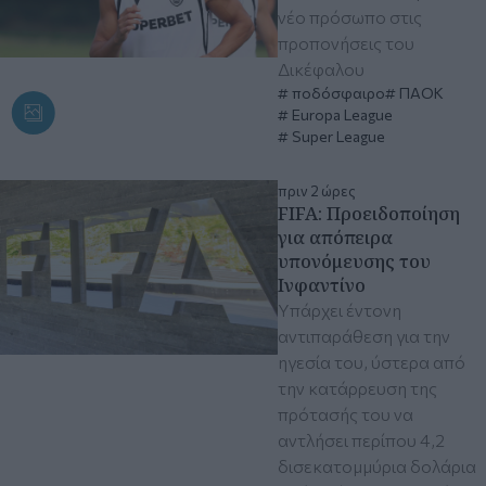
νέο πρόσωπο στις
προπονήσεις του
Δικέφαλου
ποδόσφαιρο
ΠΑΟΚ
Europa League
Super League
πριν 2 ώρες
FIFA: Προειδοποίηση
για απόπειρα
υπονόμευσης του
Ινφαντίνο
Υπάρχει έντονη
αντιπαράθεση για την
ηγεσία του, ύστερα από
την κατάρρευση της
πρότασής του να
αντλήσει περίπου 4,2
δισεκατομμύρια δολάρια