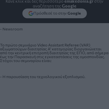
Κάνε κλικ και δες περισσότερο
emakedonia.gr
στην
αναζήτηση της
Google
Πρόσθεσέ το στην
Google
- Newsroom
Το πρώτο σεμινάριο Video Assistant Referee (VAR)
αξιωματούχων διαιτησίας Α' κατηγορίας διοργανώνεται
από την κεντρική επιτροπή διαιτησίας της ΕΠΟ, από σήμερα
έως την Παρασκευή στις εγκαταστάσεις της ομοσπονδίας.
Στόχοι του σεμιναρίου είναι:
- Η παρουσίαση του τεχνολογικού εξοπλισμού.