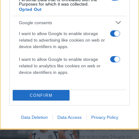
Purposes for which it was collected.
Opted Out
Google consents
I want to allow Google to enable storage
related to advertising like cookies on web or
device identifiers in apps.
I want to allow Google to enable storage
related to analytics like cookies on web or
device identifiers in apps.
Διαβάστε περισσότερα
CONFIRM
πριν 1 ώρα
ΠΑΟΚ: Ο Γιαννούλης
Data Deletion
Data Access
Privacy Policy
ξανά στα ασπρόμαυρα
Ο 30χρονος διεθνής είναι
τα τελευταία 24ωρα το