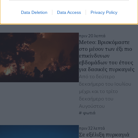
Διερχόμενοι κάλεσαν το
Data Deletion
Data Access
Privacy Policy
112
Ατύχημα
πριν 20 λεπτά
Meteo: Βρισκόμαστε
στο μέσον των έξι πιο
επικίνδυνων
εβδομάδων του έτους
για δασικές πυρκαγιές
Από το δεύτερο
δεκαήμερο του Ιουλίου
μέχρι και το τρίτο
δεκαήμερο του
Αυγούστου
φωτιά
πριν 32 λεπτά
Σε εξέλιξη πυρκαγιά