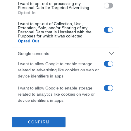
I want to opt-out of processing my
Personal Data for Targeted Advertising.
Opted In
I want to opt-out of Collection, Use,
Retention, Sale, and/or Sharing of my
Personal Data that Is Unrelated with the
Purposes for which it was collected.
Opted Out
Google consents
Διαβάστε περισσότερα
I want to allow Google to enable storage
related to advertising like cookies on web or
device identifiers in apps.
πριν 8 λεπτά
Συναγερμός στη
I want to allow Google to enable storage
Χαλκίδα: 35χρονη
related to analytics like cookies on web or
έπεσε από την Υψηλή
device identifiers in apps.
Γέφυρα στη θάλασσα
(βίντεο)
Στη στεριά την ανέσυρε
CONFIRM
λουόμενος που
βρισκόταν στο σημείο -