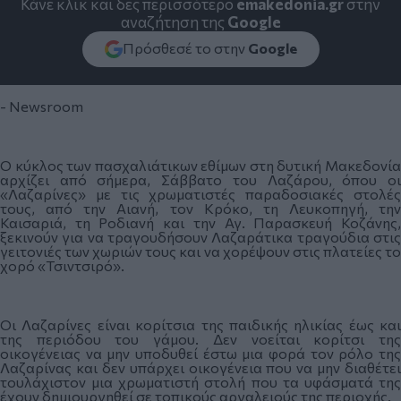
Κάνε κλικ και δες περισσότερο
emakedonia.gr
στην
αναζήτηση της
Google
Πρόσθεσέ το στην
Google
- Newsroom
Ο κύκλος των πασχαλιάτικων εθίμων στη δυτική Μακεδονία
αρχίζει από σήμερα, Σάββατο του Λαζάρου, όπου οι
«Λαζαρίνες» με τις χρωματιστές παραδοσιακές στολές
τους, από την Αιανή, τον Κρόκο, τη Λευκοπηγή, την
Καισαριά, τη Ροδιανή και την Αγ. Παρασκευή Κοζάνης,
ξεκινούν για να τραγουδήσουν Λαζαράτικα τραγούδια στις
γειτονιές των χωριών τους και να χορέψουν στις πλατείες το
χορό «Τσιντσιρό».
Οι Λαζαρίνες είναι κορίτσια της παιδικής ηλικίας έως και
της περιόδου του γάμου. Δεν νοείται κορίτσι της
οικογένειας να μην υποδυθεί έστω μια φορά τον ρόλο της
Λαζαρίνας και δεν υπάρχει οικογένεια που να μην διαθέτει
τουλάχιστον μια χρωματιστή στολή που τα υφάσματά της
έχουν δημιουργηθεί σε τοπικούς αργαλειούς της περιοχής.