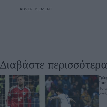
Διαβάστε περισσότερ
Τρίτη
Ισοπ
Το α
απόδ