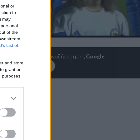
sonal or
ection to
ou may
 personal
out of the
 downstream
B’s List of
emakedonia.gr
στην αναζήτηση της
Google
er and store
εσέ το στην
Google
to grant or
ed purposes