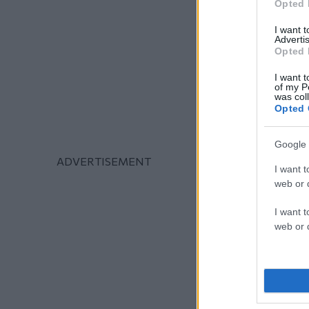
Opted 
I want 
Advertis
Opted 
I want t
of my P
was col
Opted 
Google 
I want t
web or d
I want t
web or d