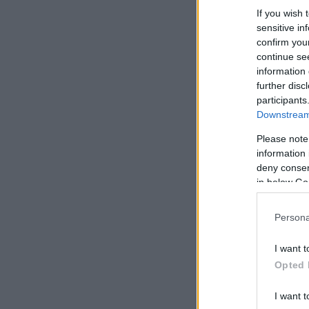
If you wish 
sensitive in
confirm you
continue se
information 
further disc
participants
Downstream 
Please note
information 
deny consent
in below Go
Persona
I want t
Opted 
I want t