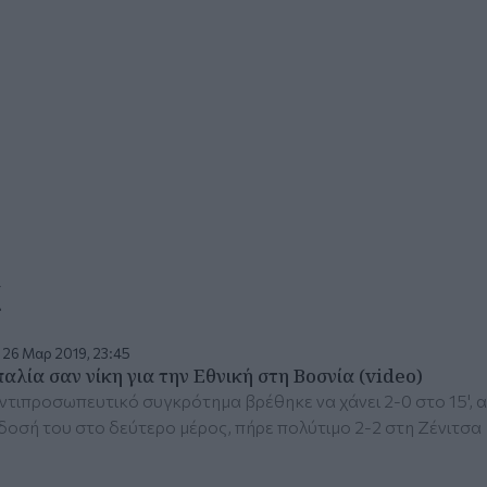
α
 26 Μαρ 2019, 23:45
αλία σαν νίκη για την Εθνική στη Βοσνία (video)
ντιπροσωπευτικό συγκρότημα βρέθηκε να χάνει 2-0 στο 15',
οσή του στο δεύτερο μέρος, πήρε πολύτιμο 2-2 στη Ζένιτσα