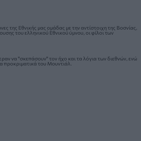
νες της Εθνικής μας ομάδας με την αντίστοιχη της Βοσνίας,
ουσης του ελληνικού Εθνικού ύμνου, οι φίλοι των
ραν να "σκεπάσουν" τον ήχο και τα λόγια των διεθνών, ενώ
 τα προκριματικά του Μουντιάλ.