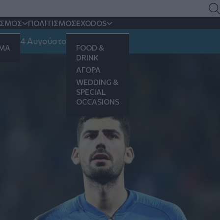
)
ΙΣΜΟΣ
ΠΟΛΙΤΙΣΜΟΣ
EXODOS
4 Αυγούστου
ΗΜΑ
FOOD &
DRINK
ΑΓΟΡΑ
WEDDING &
SPECIAL
OCCASIONS