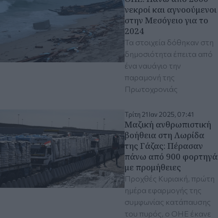
νεκροί και αγνοούμενοι
στην Μεσόγειο για το
2024
Τα στοιχεία δόθηκαν στη
δημοσιότητα έπειτα από
ένα ναυάγιο την
παραμονή της
Πρωτοχρονιάς
Τρίτη 21 Ιαν 2025, 07:41
Μαζική ανθρωπιστική
βοήθεια στη Λωρίδα
της Γάζας: Πέρασαν
πάνω από 900 φορτηγά
με προμήθειες
Προχθές Κυριακή, πρώτη
ημέρα εφαρμογής της
συμφωνίας κατάπαυσης
του πυρός, ο ΟΗΕ έκανε