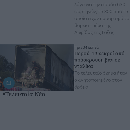
λόγο για την είσοδο 630
φορτηγών, τα 300 από τα
οποία είχαν προορισμό το
βόρειο τμήμα της
Λωρίδας της Γάζας
πριν 34 λεπτά
Περού: 13 νεκροί από
πρόσκρουση βαν σε
νταλίκα
Το τελευταίο όχημα ήταν
ακινητοποιημένο στον
δρόμο
Τελευταία Νέα