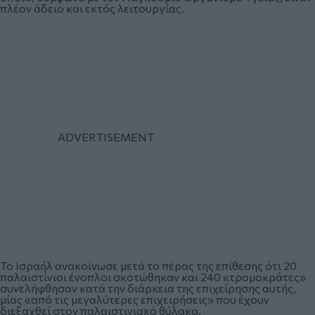
πλέον άδειο και εκτός λειτουργίας.
Το Ισραήλ ανακοίνωσε μετά το πέρας της επίθεσης ότι 20
παλαιστίνιοι ένοπλοι σκοτώθηκαν και 240 «τρομοκράτες»
συνελήφθησαν κατά την διάρκεια της επιχείρησης αυτής,
μίας «από τις μεγαλύτερες επιχειρήσεις» που έχουν
διεξαχθεί στον παλαιστινιακό θύλακα.