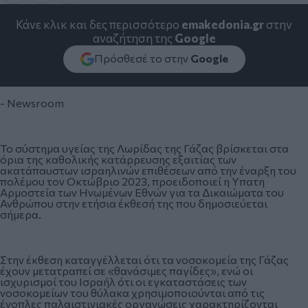
Κάνε κλικ και δες περισσότερο
emakedonia.gr
στην
αναζήτηση της
Google
Πρόσθεσέ το στην
Google
- Newsroom
Το
σύστημα υγείας
της Λωρίδας της Γάζας βρίσκεται στα
όρια της καθολικής κατάρρευσης εξαιτίας των
ακατάπαυστων ισραηλινών επιθέσεων από την έναρξη του
πολέμου τον Οκτώβριο 2023, προειδοποιεί η Υπατη
Αρμοστεία των Ηνωμένων Εθνών για τα Δικαιώματα του
Ανθρώπου στην ετήσια έκθεσή της που δημοσιεύεται
σήμερα.
Στην έκθεση καταγγέλλεται ότι τα νοσοκομεία της Γάζας
έχουν μετατραπεί σε «θανάσιμες παγίδες», ενώ οι
ισχυρισμοί του Ισραήλ ότι οι εγκαταστάσεις των
νοσοκομείων του θύλακα χρησιμοποιούνται από τις
ένοπλες παλαιστινιακές οργανώσεις χαρακτηρίζονται