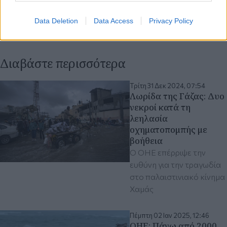
Data Deletion
Data Access
Privacy Policy
Διαβάστε περισσότερα
Τρίτη 31 Δεκ 2024, 07:54
Λωρίδα της Γάζας: Δυο
νεκροί κατά τη
λεηλασία
οχηματοπομπής με
βοήθεια
Ο ΟΗΕ επέρριψε την
ευθύνη για την τραγωδία
στο παλαιστινιακό κίνημα
Χαμάς
Πέμπτη 02 Ιαν 2025, 12:46
ΟΗΕ: Πάνω από 2000