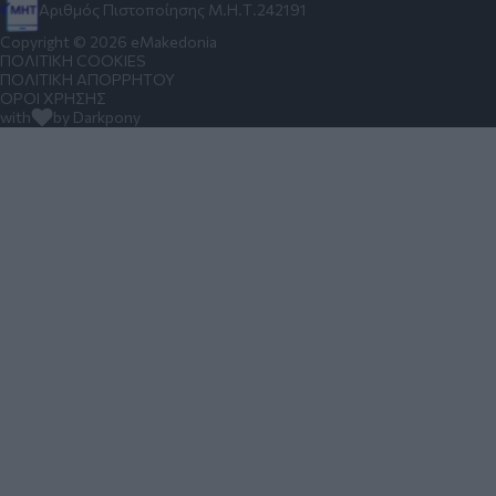
Αριθμός Πιστοποίησης Μ.Η.Τ.242191
Copyright © 2026 eMakedonia
ΠΟΛΙΤΙΚΗ COOKIES
ΠΟΛΙΤΙΚΗ ΑΠΟΡΡΗΤΟΥ
ΟΡΟΙ ΧΡΗΣΗΣ
with
by Darkpony