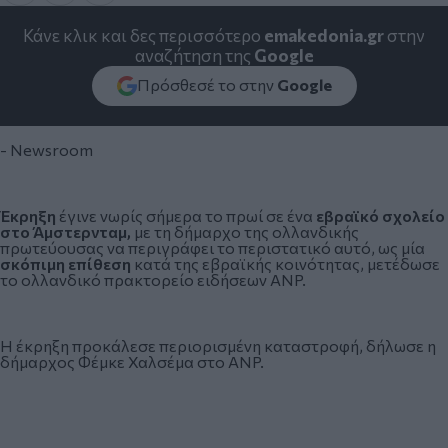
Κάνε κλικ και δες περισσότερο
emakedonia.gr
στην
αναζήτηση της
Google
Πρόσθεσέ το στην
Google
- Newsroom
Έκρηξη
έγινε νωρίς σήμερα το πρωί σε ένα
εβραϊκό σχολείο
στο Άμστερνταμ,
με τη δήμαρχο της ολλανδικής
πρωτεύουσας να περιγράφει το περιστατικό αυτό, ως μία
σκόπιμη επίθεση
κατά της
εβραϊκής κοινότητας
, μετέδωσε
το ολλανδικό πρακτορείο ειδήσεων ANP.
Η έκρηξη προκάλεσε περιορισμένη καταστροφή, δήλωσε η
δήμαρχος Φέμκε Χαλσέμα στο ANP.