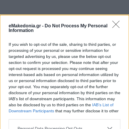
eMakedonia.gr -
Do Not Process My Personal
Information
If you wish to opt-out of the sale, sharing to third parties, or
processing of your personal or sensitive information for
targeted advertising by us, please use the below opt-out
section to confirm your selection. Please note that after your
opt-out request is processed you may continue seeing
interest-based ads based on personal information utilized by
us or personal information disclosed to third parties prior to
your opt-out. You may separately opt-out of the further
disclosure of your personal information by third parties on the
Διαβάστε περισσότερα
IAB’s list of downstream participants. This information may
also be disclosed by us to third parties on the
IAB’s List of
Downstream Participants
that may further disclose it to other
Πέμπτη 29 Ιαν 2026, 11:02
third parties.
ΗΠΑ: Αμάξι έπεσε στην
είσοδο έδρας εβραϊκού
Please note that this website/app uses one or more Google
Personal Data Processing Opt Outs