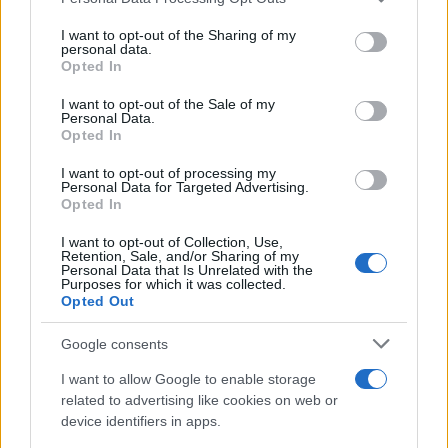
θρησκευτικού
services and may gather and store information including but
κινήματος - Συνελήφθη
not limited to your visit or usage behaviour. You may click to
I want to opt-out of the Sharing of my
ο οδηγός (βίντεο)
personal data.
grant or deny consent to Google and its third-party tags to
Opted In
«Ο αντισημιτισμός δεν
use your data for below specified purposes in below Google
έχει θέση στην πόλη μας
consent section.
I want to opt-out of the Sale of my
Personal Data.
και η βία ή ο εκφοβισμός
Opted In
εναντίον εβραίων
Νεοϋορκέζων είναι
I want to opt-out of processing my
Personal Data for Targeted Advertising.
απαράδεκτος», δήλωσε ο
Opted In
δήμαρχος
ΗΠΑ
I want to opt-out of Collection, Use,
Retention, Sale, and/or Sharing of my
Personal Data that Is Unrelated with the
Purposes for which it was collected.
πριν 10 λεπτά
Opted Out
Ρωσία: Απαγόρευση
συμμετοχής στις
Google consents
βουλευτικές εκλογές
για το κόμμα
I want to allow Google to enable storage
«Γιάμπλακο»
related to advertising like cookies on web or
Το Ανώτατο Δικαστήριο
device identifiers in apps.
της χώρας έκανε δεκτή