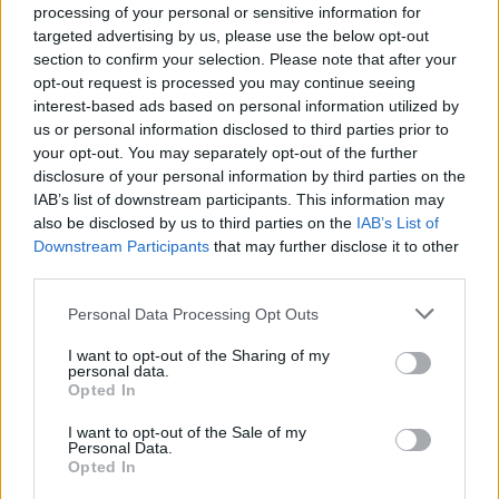
processing of your personal or sensitive information for
targeted advertising by us, please use the below opt-out
section to confirm your selection. Please note that after your
opt-out request is processed you may continue seeing
interest-based ads based on personal information utilized by
us or personal information disclosed to third parties prior to
your opt-out. You may separately opt-out of the further
disclosure of your personal information by third parties on the
IAB’s list of downstream participants. This information may
also be disclosed by us to third parties on the
IAB’s List of
Downstream Participants
that may further disclose it to other
third parties.
Please note that this website/app uses one or more Google
Personal Data Processing Opt Outs
services and may gather and store information including but
not limited to your visit or usage behaviour. You may click to
I want to opt-out of the Sharing of my
personal data.
grant or deny consent to Google and its third-party tags to
Opted In
use your data for below specified purposes in below Google
consent section.
I want to opt-out of the Sale of my
Personal Data.
Opted In
Διαβάστε περισσότερα