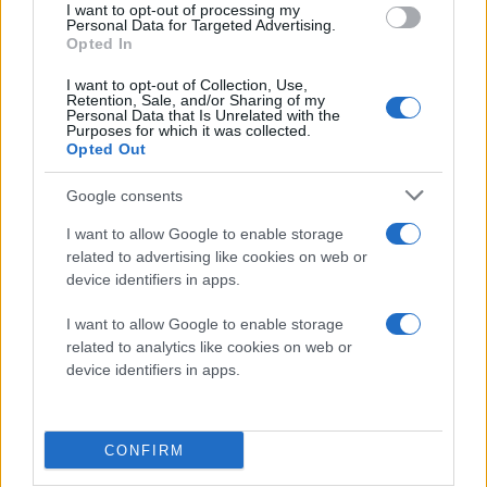
I want to opt-out of processing my
Personal Data for Targeted Advertising.
πριν 2 ώρες
Opted In
Τράπεζες: Αύξησαν τα
κέρδη τους στα 2,5 δισ
I want to opt-out of Collection, Use,
ευρώ από προμήθειες,
Retention, Sale, and/or Sharing of my
Personal Data that Is Unrelated with the
τόκους και την
Purposes for which it was collected.
πιστωτική επέκταση
Opted Out
Η καθαρή πιστωτική
επέκταση για την
Google consents
Eurobank ανήλθε στα 2,7
I want to allow Google to enable storage
δισ. ευρώ, για την Εθνική
related to advertising like cookies on web or
στα 2,1 δισ. ευρώ, για την
device identifiers in apps.
Πειραιώς στα 1,8 δισ.
I want to allow Google to enable storage
ευρώ και για την Alpha
related to analytics like cookies on web or
Bank στα 2,2 δισ. ευρώ
device identifiers in apps.
Οικονομία
Σάββατο 08 Αυγ 2026, 18:00
Θερινές εκπτώσεις:
CONFIRM
Καλοκαιρινή παγωνιά