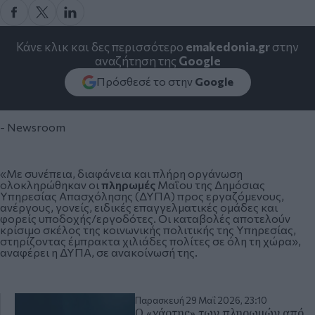
Κάνε κλικ και δες περισσότερο
emakedonia.gr
στην
αναζήτηση της
Google
Πρόσθεσέ το στην
Google
- Newsroom
«Με συνέπεια, διαφάνεια και πλήρη οργάνωση
ολοκληρώθηκαν οι
πληρωμές
Μαΐου της
Δημόσιας
Υπηρεσίας Απασχόλησης
(ΔΥΠΑ) προς εργαζόμενους,
ανέργους, γονείς, ειδικές επαγγελματικές ομάδες και
φορείς υποδοχής/εργοδότες. Οι καταβολές αποτελούν
κρίσιμο σκέλος της κοινωνικής πολιτικής της Υπηρεσίας,
στηρίζοντας έμπρακτα χιλιάδες πολίτες σε όλη τη χώρα»,
αναφέρει η ΔΥΠΑ, σε ανακοίνωσή της.
Παρασκευή 29 Μαΐ 2026, 23:10
Ο «χάρτης» των πληρωμών από