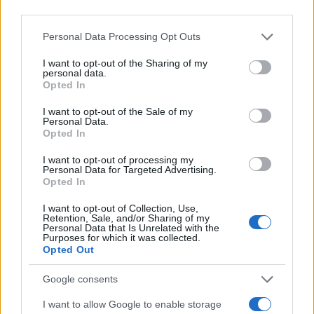
third parties.
Please note that this website/app uses one or more Google
Personal Data Processing Opt Outs
services and may gather and store information including but
not limited to your visit or usage behaviour. You may click to
I want to opt-out of the Sharing of my
personal data.
grant or deny consent to Google and its third-party tags to
Opted In
use your data for below specified purposes in below Google
consent section.
I want to opt-out of the Sale of my
Personal Data.
Opted In
I want to opt-out of processing my
Personal Data for Targeted Advertising.
Opted In
I want to opt-out of Collection, Use,
Retention, Sale, and/or Sharing of my
Personal Data that Is Unrelated with the
Purposes for which it was collected.
Opted Out
Διαβάστε περισσότερα
Google consents
Δευτέρα 03 Αυγ 2026, 22:12
I want to allow Google to enable storage