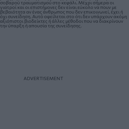
σοβαρού τραυματισμού στο κεφάλι. Μέχρι σήμερα οι
γιατροί και οι επιστήμονες δεν είναι εύκολο να πουν με
βεβαιότητα αν ένας άνθρωπος που δεν επικοινωνεί, έχει ή
όχι συνείδηση. Αυτό οφείλεται στο ότι δεν υπάρχουν ακόμη
αξιόπιστοι βιοδείκτες ή άλλες μέθοδοι που να διακρίνουν
την ύπαρξη ή απουσία της συνείδησης.