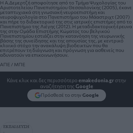
Η Α.Δεμερτζή αποφοίτησε από το Τμήμα Ψυχολογίας του
Αριστοτελείου Πανεπιστημίου Θεσσαλονίκης (2005), έκανε
μεταπτυχιακά στη γνωσιακή νευροεπιστήμη και
νευροψυχολογία στο Πανεπιστήμιο του Μάαστριχτ (2007)
και πήρε το διδακτορικό της στις ιατρικές επιστήμες από το
Πανεπιστήμιο της Λιέγης (2012). Η μεταδιδακτορική έρευνα
της στην Ομάδα Επιστήμης Κώματος του βελγικού
Πανεπιστημίου εστιάζει στην κατανόηση της νευρωνικής
βάσης της συνείδησης και της απουσίας της, με κεντρικό
κλινικό στόχο την ανακάλυψη βιοδεικτών που θα
επιτρέπουν τη διάγνωση και πρόγνωση για ασθενείς που
αδυνατούν να επικοινωνήσουν.
ΑΠΕ / ΜΠΕ
Κάνε κλικ και δες περισσότερο
emakedonia.gr
στην
αναζήτηση της
Google
Πρόσθεσέ το στην
Google
ΕΚΠΑΙΔΕΥΣΗ
-