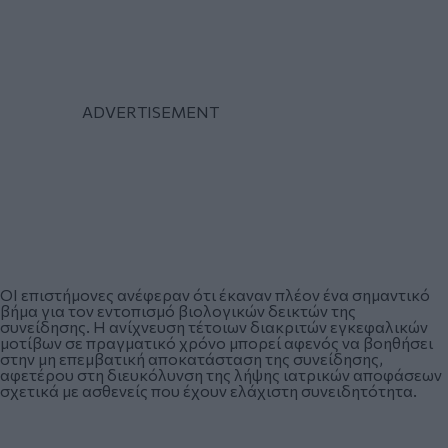
ΟΙ επιστήμονες ανέφεραν ότι έκαναν πλέον ένα σημαντικό
βήμα για τον εντοπισμό βιολογικών δεικτών της
συνείδησης. Η ανίχνευση τέτοιων διακριτών εγκεφαλικών
μοτίβων σε πραγματικό χρόνο μπορεί αφενός να βοηθήσει
στην μη επεμβατική αποκατάσταση της συνείδησης,
αφετέρου στη διευκόλυνση της λήψης ιατρικών αποφάσεων
σχετικά με ασθενείς που έχουν ελάχιστη συνειδητότητα.