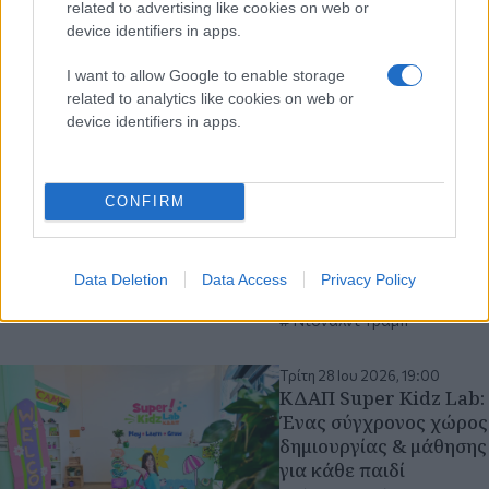
Τεχνητή Νοημοσύνη: Οι
related to advertising like cookies on web or
κολοσσοί της A.I.
device identifiers in apps.
προσκλήθηκαν στον
Λευκό Οίκο για να
I want to allow Google to enable storage
συζητήσουν την
related to analytics like cookies on web or
εθελοντική
device identifiers in apps.
αυτορρύθμισή τους
Η κυβέρνηση Τραμπ τις
καλεί να υποβάλουν σε
CONFIRM
κυβερνητικό έλεγχο τα
προηγμένα μοντέλα τους,
εάν το... επιθυμούν
Data Deletion
Data Access
Privacy Policy
Τεχνητή Νοημοσύνη
ΗΠΑ
Ντόναλντ Τραμπ
Τρίτη 28 Ιου 2026, 19:00
ΚΔΑΠ Super Kidz Lab:
Ένας σύγχρονος χώρος
δημιουργίας & μάθησης
για κάθε παιδί