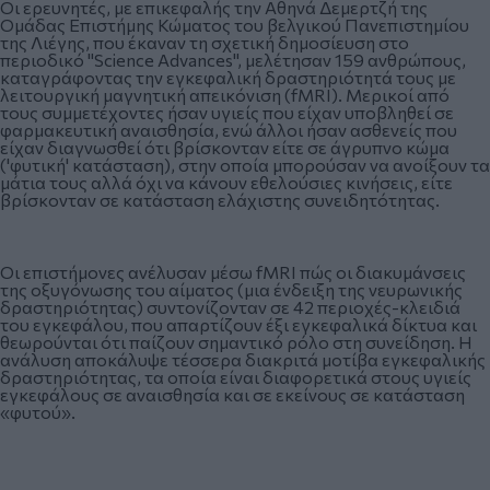
Οι ερευνητές, με επικεφαλής την Αθηνά Δεμερτζή της
Ομάδας Επιστήμης Κώματος του βελγικού Πανεπιστημίου
της Λιέγης, που έκαναν τη σχετική δημοσίευση στο
περιοδικό "Science Advances", μελέτησαν 159 ανθρώπους,
καταγράφοντας την εγκεφαλική δραστηριότητά τους με
λειτουργική μαγνητική απεικόνιση (fMRI). Μερικοί από
τους συμμετέχοντες ήσαν υγιείς που είχαν υποβληθεί σε
φαρμακευτική αναισθησία, ενώ άλλοι ήσαν ασθενείς που
είχαν διαγνωσθεί ότι βρίσκονταν είτε σε άγρυπνο κώμα
('φυτική' κατάσταση), στην οποία μπορούσαν να ανοίξουν τα
μάτια τους αλλά όχι να κάνουν εθελούσιες κινήσεις, είτε
βρίσκονταν σε κατάσταση ελάχιστης συνειδητότητας.
Οι επιστήμονες ανέλυσαν μέσω fMRI πώς οι διακυμάνσεις
της οξυγόνωσης του αίματος (μια ένδειξη της νευρωνικής
δραστηριότητας) συντονίζονταν σε 42 περιοχές-κλειδιά
του εγκεφάλου, που απαρτίζουν έξι εγκεφαλικά δίκτυα και
θεωρούνται ότι παίζουν σημαντικό ρόλο στη συνείδηση. Η
ανάλυση αποκάλυψε τέσσερα διακριτά μοτίβα εγκεφαλικής
δραστηριότητας, τα οποία είναι διαφορετικά στους υγιείς
εγκεφάλους σε αναισθησία και σε εκείνους σε κατάσταση
«φυτού».