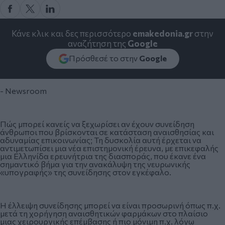
Κάνε κλικ και δες περισσότερο
emakedonia.gr
στην
αναζήτηση της
Google
Πρόσθεσέ το στην
Google
- Newsroom
Πώς μπορεί κανείς να ξεχωρίσει αν έχουν συνείδηση
άνθρωποι που βρίσκονται σε κατάσταση αναισθησίας και
αδυναμίας επικοινωνίας; Τη δυσκολία αυτή έρχεται να
αντιμετωπίσει μια νέα επιστημονική έρευνα, με επικεφαλής
μια Ελληνίδα ερευνήτρια της διασποράς, που έκανε ένα
σημαντικό βήμα για την ανακάλυψη της νευρωνικής
«υπογραφής» της συνείδησης στον εγκέφαλο.
Η έλλειψη συνείδησης μπορεί να είναι προσωρινή όπως π.χ.
μετά τη χορήγηση αναισθητικών φαρμάκων στο πλαίσιο
μιας χειρουργικής επέμβασης ή πιο μόνιμη π.χ. λόγω