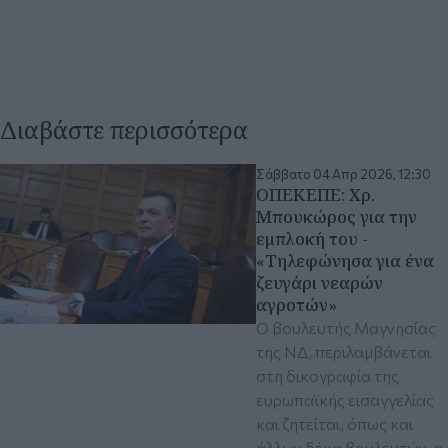
Διαβάστε περισσότερα
Σάββατο 04 Απρ 2026, 12:30
ΟΠΕΚΕΠΕ: Χρ.
Μπουκώρος για την
εμπλοκή του -
«Τηλεφώνησα για ένα
ζευγάρι νεαρών
αγροτών»
Ο βουλευτής Μαγνησίας
της ΝΔ, περιλαμβάνεται
στη δικογραφία της
ευρωπαϊκής εισαγγελίας
και ζητείται, όπως και
άλλων δέκα βουλευτών, η