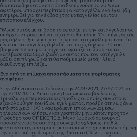
αυτό δεν πληρώθηκε διότι αφενός η απόκλιση που
διαπιστώθηκε στον επιτόπιο ξεπερνούσε το 20% και
αφετέρου υπάρχει περίπτωση ο καταγγέλλων να έχει ήδη
ενημερωθεί για την έκβαση της καταγγελίας και του
επιτόπιου ελέγχου.
“Μωρέ αυτός με τη βάση το έφτιαξε, με την καταγγελία που
υπάρχουν πρακτικά και τέτοια τι θα πούμε; Ότι πήγε, αυτός
μας δήλωσε ξαφνικά, γιατί είναι σε, το πρόβλημα είναι, ότι
είναι σε καταγγελία, δηλαδή ότι αυτός δήλωσε 70 του
βρήκανε 58 και μετά πήγε και έφτιαξε τη βάση και τα
κατέβασε στα 58; Δηλαδή αν αυτός που τον κατήγγειλε
μάθει ότι πληρώθηκε τι θα πούμε εμείς μετά;” λέει ο
διευθυντής επι λέξει.
Ένα από τα επίμαχα αποσπάσματα του πορίσματος
αναφέρει:
Στην Αθήνα και στα Τρίκαλα, την 24/8/2021, 27/9/2021 και
την 8/10/2021 η Αικατερίνη Παπακώστα βουλευτής
Τρικάλων με περισσότερες πράξεις οι οποίες συνιστούν
εξακολούθηση του ίδιου εγκλήματος, προέβη στην ως άνω
υπό στοιχείο 1 (Α) αναφερόμενη επικοινωνία μέσω
τηλεφωνικών κλήσεων και γραπτών μηνυμάτων προς τον
Πρόεδρο του ΟΠΕΚΕΠΕ Δ. Μελά (φυσικό αυτουργό)
προκαλώντας σε αυτόν με συνεχείς οχλήσεις, πειθώ,
φορτικότητα, προτροπές και παραινέσεις εκμεταλλευόμενη
την πολιτική και θεσμική της ιδιότητα (“θέλετε να σας