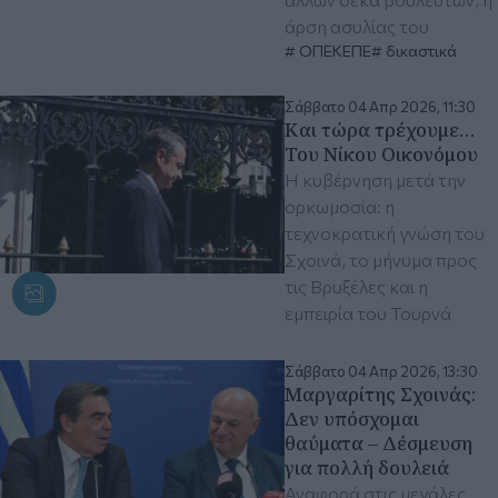
άρση ασυλίας του
ΟΠΕΚΕΠΕ
δικαστικά
Σάββατο 04 Απρ 2026, 11:30
Και τώρα τρέχουμε…
Του Νίκου Οικονόμου
Η κυβέρνηση μετά την
ορκωμοσία: η
τεχνοκρατική γνώση του
Σχοινά, το μήνυμα προς
τις Βρυξέλες και η
εμπειρία του Τουρνά
Σάββατο 04 Απρ 2026, 13:30
Μαργαρίτης Σχοινάς:
Δεν υπόσχομαι
θαύματα – Δέσμευση
για πολλή δουλειά
Αναφορά στις μεγάλες