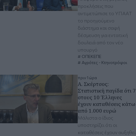
προκλήσεις που
αντιμετώπισε το ΥΠΑΑΤ
το προηγούμενο
διάστημα και σαφή
δέσμευση για εντατική
δουλειά από τον νέο
υπουργό
ΟΠΕΚΕΠΕ
Αγρότες - Κτηνοτρόφοι
πριν 1 ώρα
Α. Σκέρτσος:
Στατιστική παγίδα ότι 7
στους 10 Έλληνες
έχουν καταθέσεις κάτω
από 1.000 ευρώ
Μάλιστα ο ίδιος
υποστηρίζει ότι οι
καταθέσεις έχουν αυξηθεί