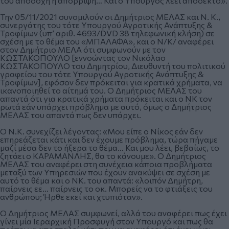
του αποδοχή ή απόρριψη… Και ο Υπουργός λέει αποδεκτό».
Την 05/11/2021 συνομιλούν οι Δημήτριος ΜΕΛΑΣ και Ν. Κ.,
συνεργάτης του τότε Υπουργού Αγροτικής Ανάπτυξης &
Τροφίμων (υπ’ αριθ. 4693/DVD 38 τηλεφωνική κλήση) σε
σχέση με το θέμα του «ΜΠΑΛΑΦΑ», και ο Ν/Κ/ αναφέρει
στον Δημήτριο ΜΕΛΑ ότι συμφωνούν με τον
ΚΩΣΤΑΚΟΠΟΥΛΟ [εννοώντας τον Νικόλαο
ΚΩΣΤΑΚΟΠΟΥΛΟ του Δημητρίου, Διευθυντή του πολιτικού
γραφείου του τότε Υπουργού Αγροτικής Ανάπτυξης &
Τροφίμων], εφόσον δεν πρόκειται για κρατικά χρήματα, να
ικανοποιηθεί το αίτημά του. Ο Δημήτριος ΜΕΛΑΣ του
απαντά ότι για κρατικά χρήματα πρόκειται και ο ΝΚ τον
ρωτά εάν υπάρχει πρόβλημα με αυτό, όμως ο Δημήτριος
ΜΕΛΑΣ του απαντά πως δεν υπάρχει.
Ο Ν.Κ. συνεχίζει λέγοντας: «Μου είπε ο Νίκος εάν δεν
επηρεάζεται κάτι και δεν έχουμε πρόβλημα, τώρα πήγαμε
μαζί μέσα δεν το ήξερα το θέμα… Και μου λέει, βεβαίως, το
ζητάει ο ΚΑΡΑΜΑΝΛΗΣ, θα το κάνουμε». Ο Δημήτριος
ΜΕΛΑΣ του αναφέρει στη συνέχεια κάποια προβλήματα
μεταξύ των Υπηρεσιών που έχουν ανακύψει σε σχέση με
αυτό το θέμα και ο ΝΚ. του απαντά: «λοιπόν Δημήτρη,
παίρνεις εε… παίρνεις το οκ. Μπορείς να το φτιάξεις του
ανθρώπου; Ήρθε εκεί και χτυπιόταν».
Ο Δημήτριος ΜΕΛΑΣ συμφωνεί, αλλά του αναφέρει πως έχει
γίνει μία Ιεραρχική Προσφυγή στον Υπουργό και πως θα