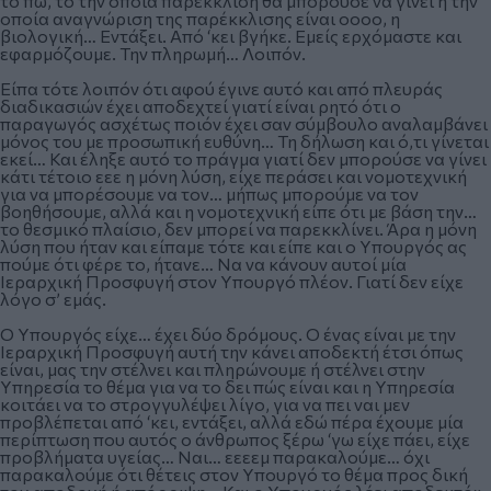
το πω, το την οποία παρέκκλιση θα μπορούσε να γίνει η την
οποία αναγνώριση της παρέκκλισης είναι οοοο, η
βιολογική… Εντάξει. Από ‘κει βγήκε. Εμείς ερχόμαστε και
εφαρμόζουμε. Την πληρωμή… Λοιπόν.
Είπα τότε λοιπόν ότι αφού έγινε αυτό και από πλευράς
διαδικασιών έχει αποδεχτεί γιατί είναι ρητό ότι ο
παραγωγός ασχέτως ποιόν έχει σαν σύμβουλο αναλαμβάνει
μόνος του με προσωπική ευθύνη… Τη δήλωση και ό,τι γίνεται
εκεί… Και έληξε αυτό το πράγμα γιατί δεν μπορούσε να γίνει
κάτι τέτοιο εεε η μόνη λύση, είχε περάσει και νομοτεχνική
για να μπορέσουμε να τον… μήπως μπορούμε να τον
βοηθήσουμε, αλλά και η νομοτεχνική είπε ότι με βάση την…
το θεσμικό πλαίσιο, δεν μπορεί να παρεκκλίνει. Άρα η μόνη
λύση που ήταν και είπαμε τότε και είπε και ο Υπουργός ας
πούμε ότι φέρε το, ήτανε… Να να κάνουν αυτοί μία
Ιεραρχική Προσφυγή στον Υπουργό πλέον. Γιατί δεν είχε
λόγο σ’ εμάς.
Ο Υπουργός είχε… έχει δύο δρόμους. Ο ένας είναι με την
Ιεραρχική Προσφυγή αυτή την κάνει αποδεκτή έτσι όπως
είναι, μας την στέλνει και πληρώνουμε ή στέλνει στην
Υπηρεσία το θέμα για να το δει πώς είναι και η Υπηρεσία
κοιτάει να το στρογγυλέψει λίγο, για να πει ναι μεν
προβλέπεται από ‘κει, εντάξει, αλλά εδώ πέρα έχουμε μία
περίπτωση που αυτός ο άνθρωπος ξέρω ‘γω είχε πάει, είχε
προβλήματα υγείας… Ναι… εεεεμ παρακαλούμε… όχι
παρακαλούμε ότι θέτεις στον Υπουργό το θέμα προς δική