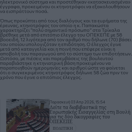
ηλεκτρονικό σύστημα και προστέθηκαν «κατασκευασμένα»
έγγραφα, προκειμένου οι κτηνοτρόφοι να εξακολουθήσουν
να εισπράττουν ποσά.
Όπως προκύπτει από τους διαλόγους και τα ευρήματα της
έρευνας, κτηνοτρόφος τον οποίο η κ. Παπακώστα
χαρακτηρίζει “πολύ σημαντικό πρόσωπο” στα Τρίκαλα
βρέθηκε μετά από επιτόπιο έλεγχο του ΟΠΕΚΕΠΕ με 58
βοοειδή, 12 λιγότερα από τον αριθμό που δήλωνε (70) βάσει
του οποίου υπολογιζόταν η επιδότηση. Ο έλεγχος έγινε
μετά από καταγγελία και η ποινή που επέφερε είναι η
αποβολή του παραγωγού από το σύστημα των επιδοτήσεων.
Ωστόσο, με πιέσεις και παρεμβάσεις της βουλευτού
παραβιάστηκε η κτηνιατρική βάση προκειμένου να
παραποιηθούν ημερομηνίες και αριθμοί ώστε να φαίνεται
ότι ο συγκεκριμένος κτηνοτρόφος δήλωνε 58 ζώα πριν τον
χρόνο που έγινε ο επιτόπιος έλεγχος.
Παρασκευή 03 Απρ 2026, 15:54
Δείτε τα διαβιβαστικά της
Ευρωπαϊκής Εισαγγελίας στη Βουλή
για τις δύο δικογραφίες του
ΟΠΕΚΕΠΕ
ΠΟΛΙΤΙΚΗ