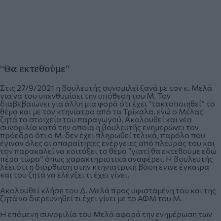
“Θα εκτεθούμε”
Στις 27/9/2021 η βουλευτής συνομιλεί ξανά με τον κ. Μελά
για να του υπενθυμίσει την υπόθεση του Μ. Τον
διαβεβαιώνει για άλλη μια φορά ότι έχει “τακτοποιηθεί” το
θέμα και με τον κτηνίατρο από τα Τρίκαλα, ενώ ο Μέλας
ζητά τα στοιχεία του παραγωγού. Ακολουθεί και νέα
συνομιλία κατά την οποία η βουλευτής ενημερώνει τον
πρόεδρο ότι ο Μ. δεν έχει πληρωθεί τελικά, παρόλο που
έγιναν όλες οι απαραίτητες ενέργειες από πλευράς του και
τον παρακαλεί να κοιτάξει το θέμα “γιατί θα εκτεθούμε εδώ
πέρα τώρα” όπως χαρακτηριστικά αναφέρει. Η βουλευτής
λέει ότι η διόρθωση στην κτηνιατρική βάση έγινε έγκαιρα
και του ζητά να ελέγξει τι έχει γίνει.
Ακολουθεί κλήση του Δ. Μελά προς υφισταμένη του και της
ζητά να διερευνηθεί τι έχει γίνει με το ΑΦΜ του Μ.
Η επόμενη συνομιλία του Μελά αφορά την ενημέρωση των