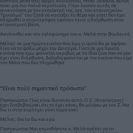
κάποιος μέσα στις αρχές Αυγούστου. Ήταν Τρίκαλα, αυτός
ήταν μια πιο παλιά περίπτωση. Πήγε λοιπόν αυτός σε
συνεννόηση με τον κτηνίατρό της, εεε, του κτηνιατρείου
Τρικάλων” του ζητά να κοιτάξει το θέμα και γιατί δεν έχει
πληρωθεί ο κτηνοτρόφος εφόσον έγινε η διόρθωση στην
κτηνιατρική βάση.
Ακολουθεί και νέο τηλεφώνημα του κ. Μελά στην βουλευτή.
Μέλας: σε μια πρώτη εικόνα που έχω γι αυτό θα με αφήσει
λίγο να το ψάξω μέχρι την Δευτέρα. Γιατί σε μια πρώτη
εικόνα που έχω, φαίνεται ακριβώς με τα ίδια ζώα σαν να μην
έχει γίνει διόρθωση. Δηλαδή φαίνεται με την εικόνα που είχε
τον Μάιο που δεν πληρώθηκε
“Είναι πολύ σημαντικό πρόσωπο"
Παπακώστα: Πώς είναι δυνατόν αυτό; Ο Ζ. (Κτηνίατρος)
έχει διαβεβαιώσει ότι το έχει κάνει, θα μιλήσω με τον Ζ. Να
δω τι στην ευχή έχει γίνει τώρα εκεί.
Μέλας: Θα το δω και εγώ
Παπακώστα: Ναι οπωσδήποτε κ. Μελά πρέπει να το