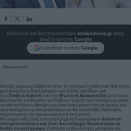
Κάνε κλικ και δες περισσότερο
emakedonia.gr
στην
αναζήτηση της
Google
Πρόσθεσέ το στην
Google
- Newsroom
Άνοιξε σήμερα Σάββατο στις 10 το πρωί η αίθουσα 168 όπου
φυλάσσεται η δικογραφία των 3.000 σελίδων για
τον
Σπήλιο Λιβανό
και την
Φωτεινή Αραμπατζή
ώστε όσοι
βουλευτές επιθυμούν να λάβουν γνώση των στοιχείων ώστε
να αποκτήσουν άποψη για όσα αναγράφονται σε αυτήν και
στη συνέχεια να αποφασίσουν αν θα κατατεθεί πρόταση
παραπομπής σε προανακριτική επιτροπή.
Να σημειωθεί πως η συγκεκριμένη
δικογραφία
διέπεται
από μυστικότητα και έτσι δεν υπάρχει δυνατότητα να
δοθεί σε αντίγραφα.
Ωστόσο οι βουλευτές μπορούν να