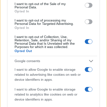
και τις κατανομές βοσκοτόπων του παραγωγού Α.Μπ. με
consent section.
αποτέλεσμα ο τελευταίος, διατηρούμενος ε4νεργός στο
I want to opt-out of the Sale of my
Personal Data.
σύστημα του ΟΠΕΚΕΠΕ να εισπράξει αχρεωστήτως όχι
Opted In
μόνο το ποσό των 27.800,16 ευρώ για το έτος 2021, αλλά να
συνεχίσει να αντλεί παρανόμως ενωσιακούς και εθνικούς
πόρους και κατά τα επόμενα έτη (2022 - 2024)
I want to opt-out of processing my
προκαλώντας βέβαιη και οριστική ζημιά συνολικού ύψους
Personal Data for Targeted Advertising.
142.249,81 ευρώ στην περιουσία της ΕΕ και του Ελληνικού
Opted In
Δημοσίου. Τη συνολική αυτή περιουσιακή βλάβη, η οποία
αποτελεί άμεση και αιτιώδης συνέπεια της παράκαμψης των
I want to opt-out of Collection, Use,
ελεγκτικών κυρώσεων που η ίδια αξίωσε, η ως άνω
Retention, Sale, and/or Sharing of my
βουλευτής φέρεται ότι προέβλεψε, αποδέχθηκε και
Personal Data that Is Unrelated with the
επιδίωξε στο ακέραιο”.
Purposes for which it was collected.
Opted Out
Σε άλλο σημείο αναφέρεται:
"Στα Τρίκαλα την 2/3/2021 η Αικατερίνη Παπακώστα…
Google consents
προκάλεσε στον κτηνίατρο Σπ. Ζ. (Φυσικό αυτουργό) με
συνεχείς οχλήσεις, πειθώ, φορτικότητα προτροπές και
I want to allow Google to enable storage
παραινέσεις την απόφαση να τελέσει τις αξιόποινες πράξεις
related to advertising like cookies on web or
της απάτης με υπολογιστή εκ της οποίας η ζημιά που
device identifiers in apps.
προκλήθηκε υπερβαίνει συνολικά το ποσό των 120 χιλ ευρώ
και της ψευδούς βεβαίωσης τελεσθείσας με σκοπό να
προσποριστεί σε άλλον αθέμιτο όφελος, εκ της οποίας το
I want to allow Google to enable storage
συνολικό όφελος ή η συνολική βλάβη υπερβαίνουν το ποσό
related to analytics like cookies on web or
των 120 χιλ ευρώ τις οποίες εκείνος φέρεται ότι διέπραξε,
κατά τα ανωτέρω …”.
device identifiers in apps.