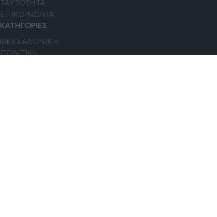
TAYTOTHTA
ΕΠΙΚΟΙΝΩΝΙΑ
ΚΑΤΗΓΟΡΙΕΣ
ΘΕΣΣΑΛΟΝΙΚΗ
ΠΟΛΙΤΙΚΗ
ΑΠΟΨΕΙΣ
ΚΟΙΝΩΝΙΑ
ΟΙΚΟΝΟΜΙΑ
FOLLOW US
Αριθμός Πιστοποίησης Μ.Η.Τ.242191
Copyright © 2026 eMakedonia
ΠΟΛΙΤΙΚΗ COOKIES
ΠΟΛΙΤΙΚΗ ΑΠΟΡΡΗΤΟΥ
ΟΡΟΙ ΧΡΗΣΗΣ
with
by Darkpony