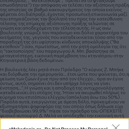
υπενθυμίσω;”, “θα εκτεθούμε”, “πρέπει να το φτιάξουμε
οπωσδήποτε”) την απόφαση να τελέσει την αξιόποινη πράξη
της απιστίας σε βαθμό κακουργήματος την οποία εκείνος
φέρεται ότι διέπραξε, έχοντας προσωπική επικοινωνία μαζί
του επηρεάζοντας την βούλησή του προς την κατεύθυνση
τέλεσης της επίμαχης αξιόποινης πράξης τελώντας σε
γνώση και αποδεχόμενη την τέλεση αυτής. Η ως ανω
βουλευτής γνώριζε τον παράνομο και δόλιο χαρακτήρα του
αιτήματος της, γεγονός που καταδεικνύεται τόσο από την
παραδοχή της ότι υφίσταται κίνδυνος αποκάλυψης (“θα
εκτεθούν”) όσο, πρωτίστως, από την ρητή ομολογία της ότι
η “τακτοποίηση” του παραγωγού Α. Μπ. βασίστηκε σε
μεταγενέστερη, εικονική παρέμβαση του κτηνιάτρου στην
Κτηνιατρική βάση δεδομένων.
Η βουλευτής λέει ρητά στον Πρόεδρο “Ο κύριος Ζ. Μπήκε
και διόρθωσε την ημερομηνία… έτσι ώστε που φαίνεται, ότι η
μείωση των ζώων έγινε πριν από τον έλεγχο… άρα αν έγινε
όντως, αυτό, σημαίνει ότι δεν υπήρχε λόγος να γίνει
ένσταση…”. Η γνώση και η αποδοχή της αντιχρονολόγησης
καταδεικνύει ότι στόχος της. Ήταν να ακυρωθεί πλήρως το
εύρημα του επιτόπιου ελέγχου (απόκλιση άνω του 50%) .
Παρόλα αυτά, ενεργώντας με άμεση δόλο, προκειμένου να
εξυπηρετήσει ψηφοφόρο της τον οποίο όπως δήλωσε είχε
“διαβεβαιώσει 99,9%” πίεσε τον πρόεδρο του ΟΠΕΚΕΠΕ
φυσικό αυτουργό Δ. Μελά να αποδεχθεί την εικονική αυτή
¨διόρθωση” ως δήθεν νόμιμη και να παρακάμψει πλήρως τα
οικεία ελεγκτικά ευρήματα (απόκλιση ζωικού κεφαλαίου