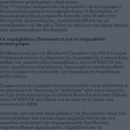
κρατήσουν χειρόγραφες σημειώσεις.
Στις 11 το πρωί αναμενόταν να μοιραστεί σε αντίγραφα η
δεύτερη δικογραφία που αφορά στους
11 βουλευτές
. Η
συγκεκριμένη δικογραφία θα διατεθεί στα 16 μέλη της
Επιτροπής Δεοντολογίας, η οποία προβλέπεται να
συνεδριάσει την Μεγάλη Τρίτη το πρωί για την άρση ασυλία
των συγκεκριμένων βουλευτών.
Οι παρεμβάσεις Παπακώστα για να πληρωθούν
κτηνοτρόφοι
Επιβαρυντικό για την βουλευτή Τρικάλων της ΝΔ Κατερίνα
Παπακώστα είναι το πόρισμα της Ευρωπαϊκής Εισαγγελίας,
καθώς της καταλογίζει παρεμβάσεις στον ΟΠΕΚΕΠΕ και
τους αρμόδιους κτηνιάτρους, προκειμένου να πληρωθούν
κτηνοτρόφοι της εκλογικής της περιφέρειας παράνομες
επιδοτήσεις.
Σύμφωνα με τα έγγραφα που παρουσιάζει το protothema, ο
συγκεκριμένος παραγωγός “πιάστηκε” από τους ελεγκτές
να έχει στην κατοχή του λιγότερα βοοειδή από όσα δήλωνε
στον ΟΠΕΚΕΠΕ και όδευε για να μπει στην λίστα των
«κόκκινων» ΑΦΜ.
Ωστόσο, έπειτα από παρεμβάσεις της βουλευτού προς τον
τότε πρόεδρο του οργανισμού Δημήτρη Μελά και τον
αρμόδιο κτηνίατρο της περιφερειακής διεύθυνσης,
παραποιήθηκαν ημερομηνίες, παραβιάστηκε το