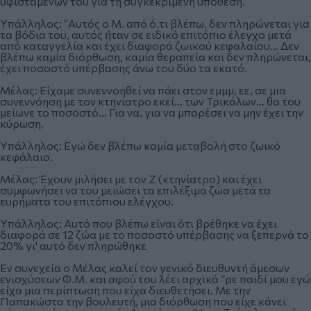
υφισταμένων του για τη συγκεκριμένη υπόθεση.
Υπάλληλος: “Αυτός ο Μ. από ό,τι βλέπω, δεν πληρώνεται για
τα βόδια του, αυτός ήταν σε ειδικό επιτόπιο έλεγχο μετά
από καταγγελία και έχει διαφορά ζωικού κεφαλαίου… Δεν
βλέπω καμία διόρθωση, καμία θεραπεία και δεν πληρώνεται,
έχει ποσοστό υπέρβασης άνω του δύο τα εκατό.
Μέλας: Είχαμε συνεννοηθεί να πάει στον εμμμ, εε, σε μια
συνεννόηση με τον κτηνίατρο εκεί… των Τρικάλων… θα του
μείωνε το ποσοστό… Για να, για να μπορέσει να μην έχει την
κύρωση.
Υπάλληλος: Εγώ δεν βλέπω καμία μεταβολή στο ζωικό
κεφάλαιο.
Μέλας: Έχουν μιλήσει με τον Ζ (κτηνίατρο) και έχει
συμφωνήσει να του μειώσει τα επιλέξιμα ζώα μετά τα
ευρήματα του επιτόπιου ελέγχου.
Υπάλληλος: Αυτό που βλέπω είναι ότι βρέθηκε να έχει
διαφορά σε 12 ζώα με το ποσοστό υπέρβασης να ξεπερνά το
20% γι' αυτό δεν πληρώθηκε
Εν συνεχεία ο Μέλας καλεί τον γενικό διευθυντή άμεσων
ενισχύσεων Φ.Μ. και αφού του λέει αρχικά “ρε παιδί μου εγώ
είχα μια περίπτωση που είχα διευθετήσει. Με την
Παπακώστα την βουλευτή, μια διόρθωση που είχε κάνει