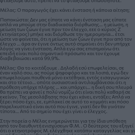
φτιάξουμε αυτό, πρέπει να το φτιάξουμε οπωσδήποτε.
Μέλας: Ο παραγωγός έχει κάνει ένσταση ή κάποια αίτηση;
Παπακώστα: Δεν μας είπατε να κάνει ένσταση μας είπατε
απλά να μπούμε στην διαδικασία διόρθωσης… η μείωση, η
μείωση των ζώων έγινε πριν τον έλεγχο, εεε ο κύριος Ζ
(κτηνίατρος) μπήκε και διόρθωσε την ημερομηνία… έτσι
ώστε να φαίνεται, ότι η μείωση των ζώων έγινε πριν από τον
έλεγχο … άρα αν έγινε όντως αυτό σημαίνει ότι δεν υπήρχε
λόγος να γίνει ένσταση. Απλά εγώ σας επισημαίνω ότι
επειδή είναι πολύ σημαντικό πρόσωπο και τον έχουμε
διαβεβαιώσει κατά 99,9%.
Μέλας: Θα το κοιτάξουμε . Δηλαδή εσύ επωφελείσαι, σε
έναν καλό σου, ας πούμε ψηφοφόρο και τα λοιπά, εγώ δεν
επωφελούμαι πουθενά μόνο εκτέθηκα, εντός εισαγωγικών
και στο τέτοιο… οπότε ουσιαστικά αντιλαμβάνεσαι ότι η
πρόθεση υπήρχε πλήρης … και υπάρχει… η δική σου πλευρά
θα πρέπει να φανεί ε πολύ νομίζω ότι είναι πολύ καθαρή σε
εκείνον. Της μεσολάβησης που έχει κάνει, εντάξει; Απλά να
ξέρει πόσο έχει, εε, εμπλακεί σε αυτό το κομμάτι και πόσο
παρελκυστικό είναι αυτό που έγινε, γιατί δεν θα γινόταν
τίποτα… Από το σημείο που έχει γίνει ο έλεγχος.
Στην πορεία ο Μέλας ενημερώνεται για την ίδια υπόθεση
από τον διευθυντή ενισχύσεων Φ.Μ. . Ο δεύτερος του εξηγεί
ότι ο κτηνοτρόφος Μ. ελέγχθηκε κατόπιν καταγγελίας και γι