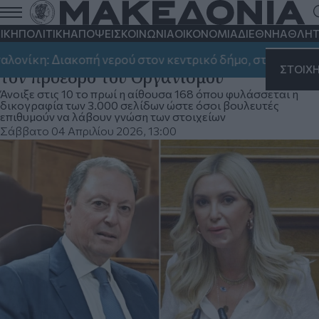
ΟΠΕΚΕΠΕ: Η δικογραφία για Λιβανό
και Αραμπατζή στη διάθεση των
ΙΚΗ
ΠΟΛΙΤΙΚΗ
ΑΠΟΨΕΙΣ
ΚΟΙΝΩΝΙΑ
ΟΙΚΟΝΟΜΙΑ
ΔΙΕΘΝΗ
ΑΘΛΗΤ
βουλευτών - Οι διάλογοι Παπακώστα με
 Διακοπή νερού στον κεντρικό δήμο, στην Καλαμαριά κα
ΣΤΟΙΧ
τον πρόεδρο του Οργανισμού
Άνοιξε στις 10 το πρωί η αίθουσα 168 όπου φυλάσσεται η
δικογραφία των 3.000 σελίδων ώστε όσοι βουλευτές
επιθυμούν να λάβουν γνώση των στοιχείων
Σάββατο 04 Απριλίου 2026, 13:00