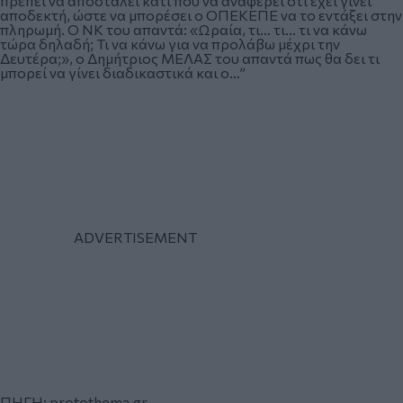
πρέπει να αποσταλεί κάτι που να αναφέρει ότι έχει γίνει
αποδεκτή, ώστε να μπορέσει ο ΟΠΕΚΕΠΕ να το εντάξει στην
πληρωμή. Ο ΝΚ του απαντά: «Ωραία, τι… τι… τι να κάνω
τώρα δηλαδή; Τι να κάνω για να προλάβω μέχρι την
Δευτέρα;», ο Δημήτριος ΜΕΛΑΣ του απαντά πως θα δει τι
μπορεί να γίνει διαδικαστικά και ο…”
ΠΗΓΗ:
protothema.gr