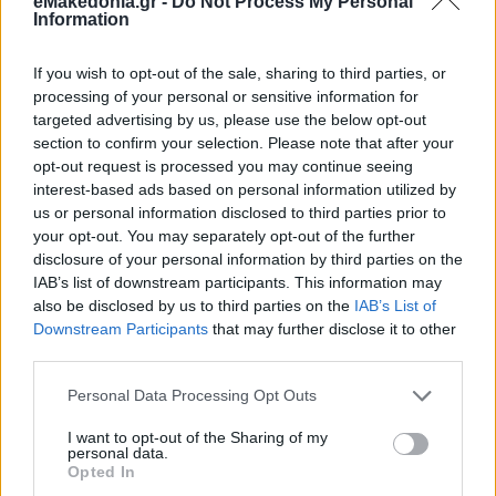
>50%).
eMakedonia.gr -
Do Not Process My Personal
Information
Σκοπός και άμεσο αποτέλεσμα της συμπεριφοράς της δεν
ήταν απλώς η εκταμίευση μιας μεμονωμένης ετήσιας
ενίσχυσης, αλλά η πλήρης δομική και οριστική συγκάλυψη
If you wish to opt-out of the sale, sharing to third parties, or
της απάτης του παραγωγού, ώστε να παρακαμφθεί η
processing of your personal or sensitive information for
υποχρεωτική ρήτρα των “τεχνικών συνθηκών” και να
targeted advertising by us, please use the below opt-out
αποφευχθεί ο οριστικός αποκλεισμός του απο το σύστημα.
Τούτο προκύπτει ευθέως από την 24/8/2021 κλήση κατά την
section to confirm your selection. Please note that after your
διάρκεια της οποίας η βουλευτής αναφέρει: “η διαδικασία
opt-out request is processed you may continue seeing
από τα Τρίκαλα… έχει ολοκληρωθεί… Άρα εσείς τώρα από
interest-based ads based on personal information utilized by
Σεπτέμβριο όπως έχουμε πει θα πρέπει να δείτε το
υπόλοιπο κομμάτι πως…”.
us or personal information disclosed to third parties prior to
your opt-out. You may separately opt-out of the further
Εξ αυτού συνάγεται ότι υπήρχε ένα συνολικό σχέδιο. Το
disclosure of your personal information by third parties on the
πρώτο μέρος περιλάμβανε την παρέμβαση στην Κτηνιατρική
IAB’s list of downstream participants. This information may
Βάση και το δεύτερο μέρος την αποδοχή αυτής της
παρέμβασης από τον ΟΠΕΚΕΠΕ. Η βουλευτής γνώριζε ότι
also be disclosed by us to third parties on the
IAB’s List of
αν ο παραγωγός δεν “καθάριζε” για το έτος 2020, θα
Downstream Participants
that may further disclose it to other
αποκλειόταν από τις πληρωμές. Ζητώντας επιτακτικά από
third parties.
τον πρόεδρο να δεχθεί την απατηλή διόρθωση (“πρέπει να
το φτιάξουμε οπωσδήποτε”) τον εξώθησε να διατηρήσει
ενεργά τα δικαιώματα του παραγωγού στο εθνικό απόθεμα.
Please note that this website/app uses one or more Google
Personal Data Processing Opt Outs
Πράγματι, ο φυσικός αυτουργός Δ. Μελάς πείστηκε και
services and may gather and store information including but
φέρεται ότι διέπραξε την αξιόποινη πράξη
not limited to your visit or usage behaviour. You may click to
I want to opt-out of the Sharing of my
κακουργηματικής απιστίας κατά τα ανωτέρω αναλυτικώς
personal data.
αναφερόμενα. Αποδεχόμενος το εικονικό “άλλοθι” που του
grant or deny consent to Google and its third-party tags to
Opted In
υπέδειξε η βουλευτής, διέσωσε παρανόμως τα δικαιώματα
use your data for below specified purposes in below Google